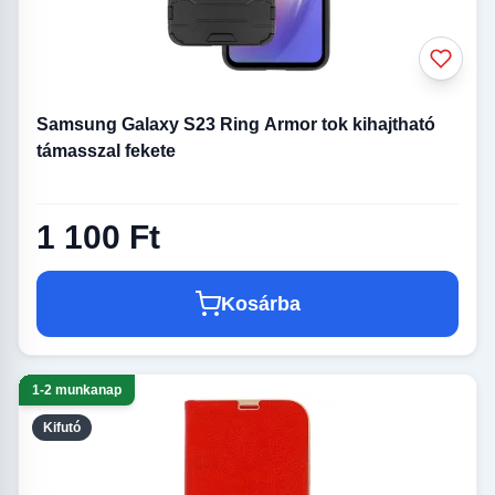
Samsung Galaxy S23 Ring Armor tok kihajtható
támasszal fekete
1 100 Ft
Kosárba
1-2 munkanap
Kifutó