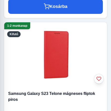
Kosárba
1-2 munkanap
Kifutó
Samsung Galaxy S23 Telone mágneses fliptok
piros