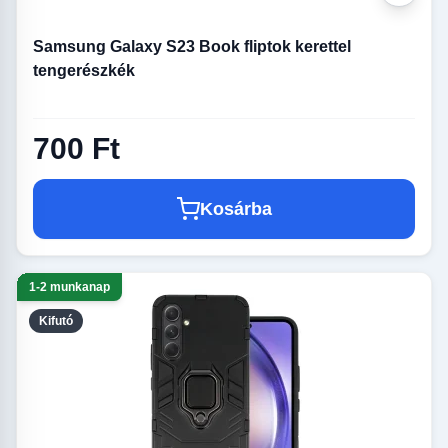
Samsung Galaxy S23 Book fliptok kerettel
tengerészkék
700 Ft
Kosárba
1-2 munkanap
Kifutó