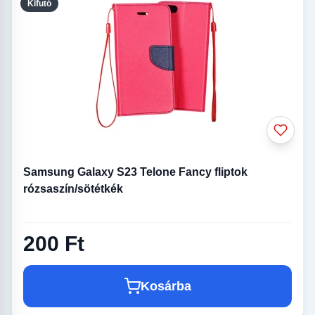
Kifutó
Samsung Galaxy S23 Telone Fancy fliptok
rózsaszín/sötétkék
200 Ft
Kosárba