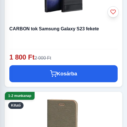
CARBON tok Samsung Galaxy S23 fekete
1 800 Ft
2 000 Ft
Kosárba
1-2 munkanap
Kifutó