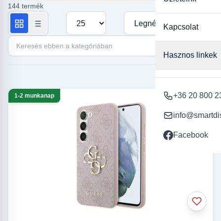
144 termék
Termékek száma oldalanként
Rendezés
Kapcsolat
Keresés ebben a kategóriában
Hasznos linkek
+36 20 800 2
1-2 munkanap
info@smartdi
Facebook