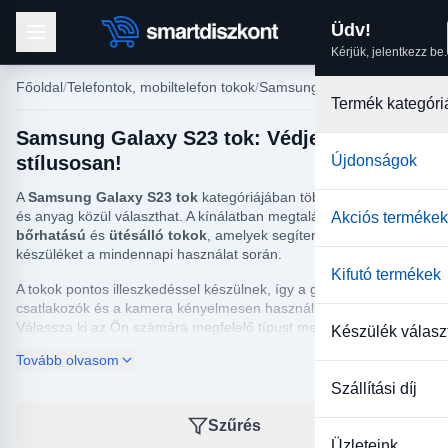
Üdv!
Kérjük, jelentkezz be.
Főoldal
Telefontok, mobiltelefon tokok
Samsung tokok
Termék kategóri
Samsung Galaxy S23 tok: Védje készülékét
stílusosan!
Újdonságok
A
Samsung Galaxy S23 tok
kategóriájában többféle kialakítás
és anyag közül választhat. A kínálatban megtalálhatók
szilikon
,
Akciós termékek
bőrhatású
és
ütésálló tokok
, amelyek segítenek megvédeni a
készüléket a mindennapi használat során.
Kifutó termékek
A tokok pontos illeszkedéssel készülnek, így a gombok,
csatlakozók és a kamera kényelmesen használható marad.
Válassza ki az Ön számára megfelelő típust megjelenés és
Készülék válasz
védelem alapján.
Tovább olvasom
Szállítási díj
Szűrés
Üzleteink