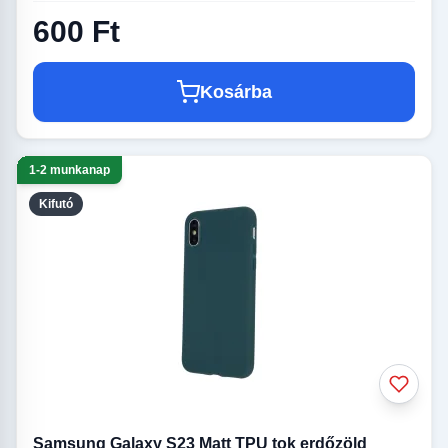
600 Ft
Kosárba
1-2 munkanap
Kifutó
Samsung Galaxy S23 Matt TPU tok erdőzöld