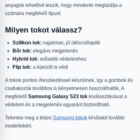
anyagok lehetővé teszik, hogy mindenki megtalálja a
számára megfelelő típust.
Milyen tokot válassz?
Szilikon tok:
rugalmas, jó ütéscsillapító
Bőr tok:
elegáns megjelenés
Hybrid tok:
erősebb védelemhez
Flip tok:
a kijelzőt is védi
A tokok pontos illeszkedéssel készülnek, így a gombok és
csatlakozók továbbra is kényelmesen használhatók. A
megfelelő
Samsung Galaxy S23 tok
kiválasztásával a
védelem és a megjelenés egyaránt biztosítható.
Tekintse meg a teljes
Samsung tokok
kínálatot további
modellekért.