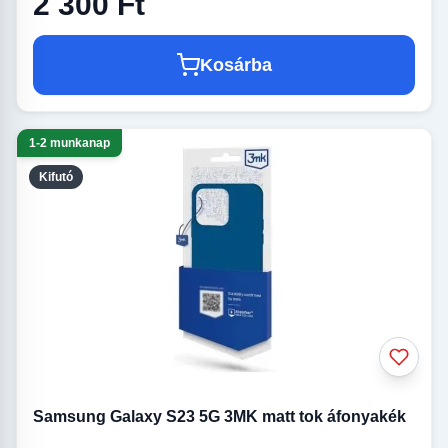
2 300 Ft
Kosárba
1-2 munkanap
Kifutó
Samsung Galaxy S23 5G 3MK matt tok áfonyakék