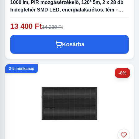
1000 lm, PIR mozgásérzékelő, 120° 5m, 2 x 28 db
hidegfehér SMD LED, energiatakarékos, fém +
műanyag, IP44
13 400 Ft
14 290 Ft
Kosárba
2-5 munkanap
-8%