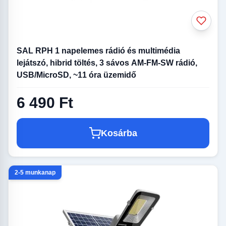
SAL RPH 1 napelemes rádió és multimédia
lejátszó, hibrid töltés, 3 sávos AM-FM-SW rádió,
USB/MicroSD, ~11 óra üzemidő
6 490 Ft
Kosárba
2-5 munkanap