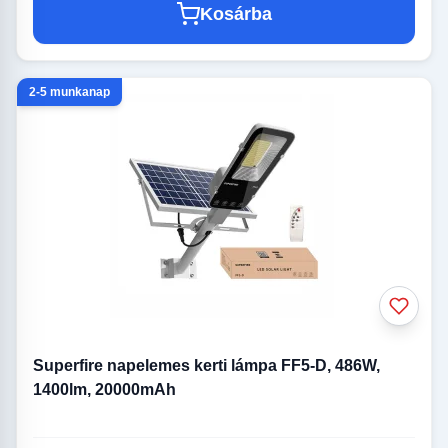
Kosárba
2-5 munkanap
Superfire napelemes kerti lámpa FF5-D, 486W,
1400lm, 20000mAh