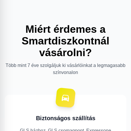
Miért érdemes a
Smartdiszkontnál
vásárolni?
Több mint 7 éve szolgáljuk ki vásárlóinkat a legmagasabb
színvonalon
Biztonságos szállítás
GLS házhoz, GLS csomagpont, Expressone