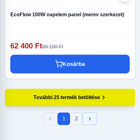
EcoFlow 100W napelem panel (merev szerkezet)
62 400 Ft
68 100 Ft
Kosárba
További 25 termék betöltése
1
2