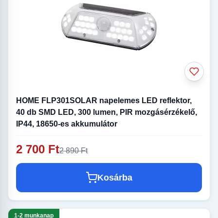
HOME FLP301SOLAR napelemes LED reflektor,
40 db SMD LED, 300 lumen, PIR mozgásérzékelő,
IP44, 18650-es akkumulátor
2 700 Ft
2 890 Ft
Kosárba
1-2 munkanap