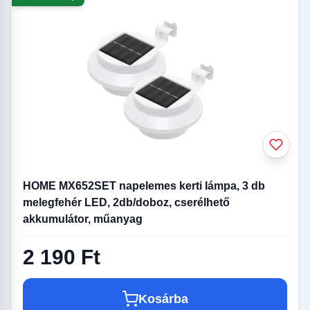
HOME MX652SET napelemes kerti lámpa, 3 db
melegfehér LED, 2db/doboz, cserélhető
akkumulátor, műanyag
2 190 Ft
Kosárba