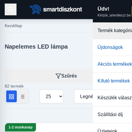
Üdv!
Kérjük, jelentkezz be.
Kezdőlap
Termék kategóri
Napelemes LED lámpa
Újdonságok
Akciós termékek
Szűrés
Kifutó termékek
82 termék
Termékek száma oldalanként
Rendezés
Készülék válasz
Szállítási díj
1-2 munkanap
Üzleteink