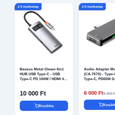
2-5 munkanap
2-5 munkanap
Baseus Metal Gleam 4in1
Audio Adapter M
HUB USB Type-C - USB
(CA-7670) - Type-
Type-C PD 100W / HDMI 4K
Type-C, PD60W G
30Hz / 1x USB 3.2 Gen 1 /
töltés, Hi-Res, D
1x USB 2.0 szürke (CAHUB-
Hívásfunkció tám
10 000 Ft
6 000 Ft
9 200 
CY0G)
Fekete
Kosár
Kosárba