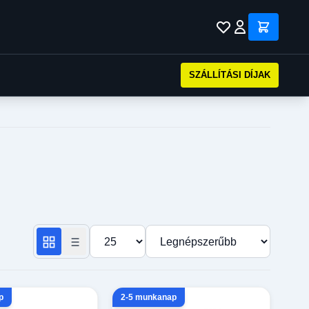
SZÁLLÍTÁSI DÍJAK
Termékek száma oldalanként
Rendezés
p
2-5 munkanap