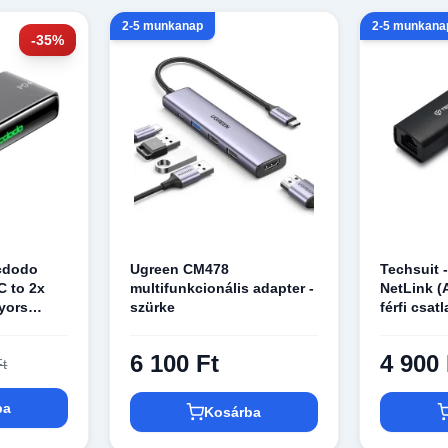
2-5 munkanap
2-5 munkana
-35%
cdodo
Ugreen CM478
Techsuit 
C to 2x
multifunkcionális adapter -
NetLink (
yors
szürke
férfi csat
AC chip,
RJ45 női 
ogatás -
átalakító 
6 100 Ft
4 900 
Ft
ba
Kosárba