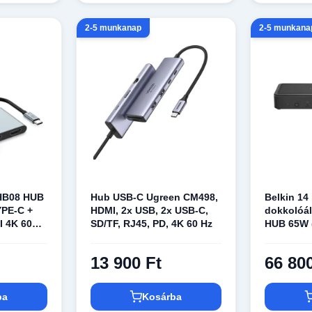
2-5 munkanap
2-5 munkana
HB08 HUB
Hub USB-C Ugreen CM498,
Belkin 14
PE-C +
HDMI, 2x USB, 2x USB-C,
dokkolóál
I 4K 60HZ
SD/TF, RJ45, PD, 4K 60 Hz
HUB 65W 
tanúsítvá
13 900 Ft
66 80
ba
Kosárba