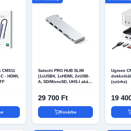
k CM511
Satechi PRO HUB SLIM
Ugreen C
C - HDMI,
(1xUSB4, 1xHDMI, 2xUSB-
dokkolóá
/TF
A, SD/MicroSD, UHS-I akár
(szürke)
104MB/s, SD/SDHC/SDXC
2TB-ig, 1xUSB-C) - ezüst
29 700 Ft
19 40
ba
Kosárba