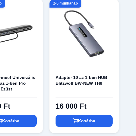
p
2-5 munkanap
nnect Univerzális
Adapter 10 az 1-ben HUB
az 1-ben Pro
Blitzwolf BW-NEW TH8
 Ezüst
0 Ft
16 000 Ft
Kosárba
Kosárba