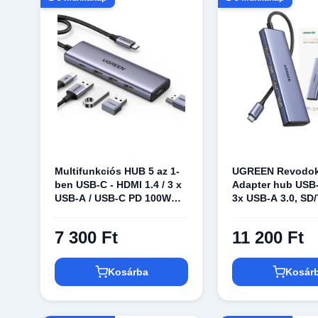
Multifunkciós HUB 5 az 1-
UGREEN Revodo
ben USB-C - HDMI 1.4 / 3 x
Adapter hub USB-
USB-A / USB-C PD 100W
3x USB-A 3.0, SD
Ugreen CM511 - szürke
7 300 Ft
11 200 Ft
Kosárba
Kosár