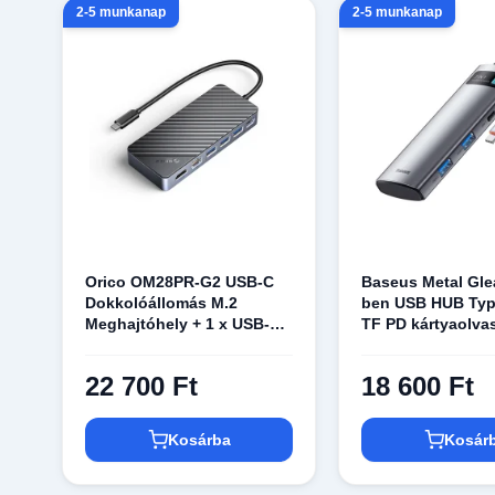
2-5 munkanap
2-5 munkanap
Orico OM28PR-G2 USB-C
Baseus Metal Gle
Dokkolóállomás M.2
ben USB HUB Typ
Meghajtóhely + 1 x USB-A
TF PD kártyaolva
3.2 + 1x USB-C 3.2 + 2x
USB-A 2.0 + 1x HDMI + 1x
22 700 Ft
18 600 Ft
Ethernet - Fekete
Kosárba
Kosár