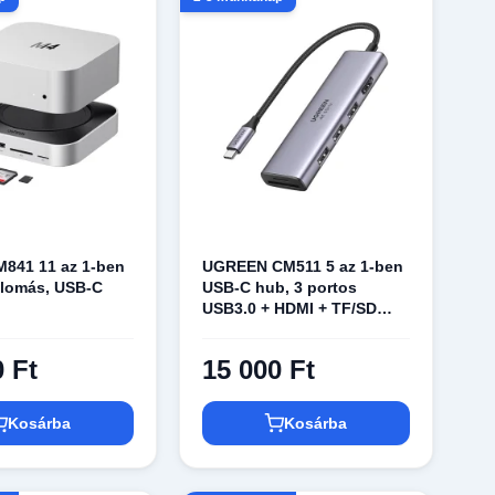
M841 11 az 1-ben
UGREEN CM511 5 az 1-ben
llomás, USB-C
USB-C hub, 3 portos
USB3.0 + HDMI + TF/SD
(szürke)
0 Ft
15 000 Ft
Kosárba
Kosárba