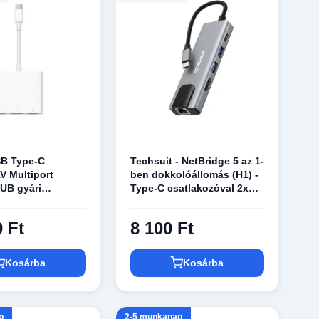
B Type-C
Techsuit - NetBridge 5 az 1-
AV Multiport
ben dokkolóállomás (H1) -
UB gyári
Type-C csatlakozóval 2x
/a)
USB, 1x Type-C, 1x HDMI,
1x RJ45 - Szürke
0 Ft
8 100 Ft
Kosárba
Kosárba
p
2-5 munkanap