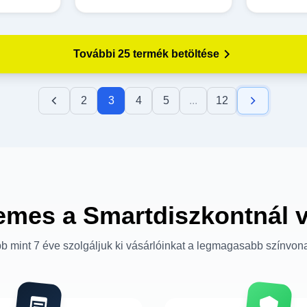
További 25 termék betöltése
2
3
4
5
...
12
emes a Smartdiszkontnál 
b mint 7 éve szolgáljuk ki vásárlóinkat a legmagasabb színvon