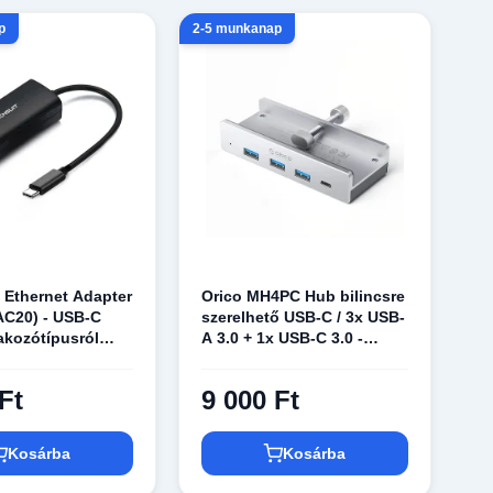
p
2-5 munkanap
- Ethernet Adapter
Orico MH4PC Hub bilincsre
AC20) - USB-C
szerelhető USB-C / 3x USB-
lakozótípusról
A 3.0 + 1x USB-C 3.0 -
LAN portra
Ezüst
- Fekete
Ft
9 000 Ft
Kosárba
Kosárba