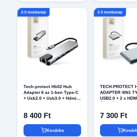
2-5 munkanap
2-5 munkanap
Tech-protect Hb02 Hub
TECH-PROTECT 
Adapter 6 az 1-ben Type-C
ADAPTER 4IN1 TY
+ Usb2.0 + Usb3.0 + Hdmi
USB2.0 + 2 x HDM
4k 30hz + Rj45 + Pd100w
ŰRSZÜRKE
Űrszürke
8 400 Ft
7 300 Ft
Kosárba
Kosár