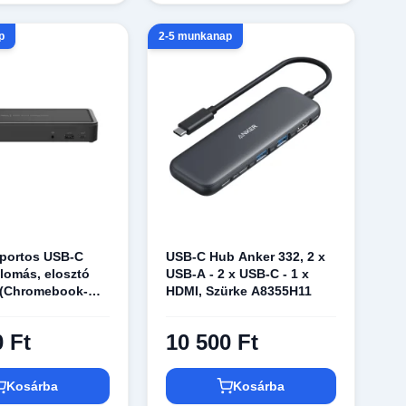
p
2-5 munkanap
 portos USB-C
USB-C Hub Anker 332, 2 x
lomás, elosztó
USB-A - 2 x USB-C - 1 x
(Chromebook-
HDMI, Szürke A8355H11
ny) (INC003vfBK)
0 Ft
10 500 Ft
Kosárba
Kosárba