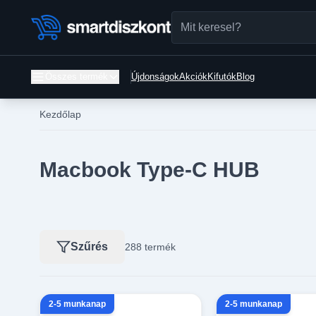
Összes termék
Újdonságok
Akciók
Kifutók
Blog
Kezdőlap
Macbook Type-C HUB
Szűrés
288 termék
2-5 munkanap
2-5 munkanap