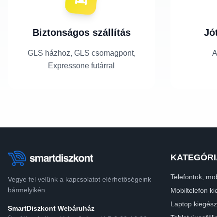
Biztonságos szállítás
Jó
GLS házhoz, GLS csomagpont,
A
Expressone futárral
KATEGÓRI
Telefontok, mob
Vegye fel velünk a kapcsolatot elérhetőségeink
bármelyikén.
Mobiltelefon ki
Laptop kiegész
SmartDiszkont Webáruház