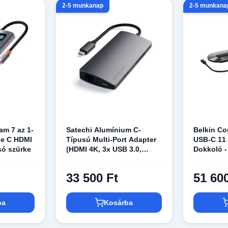
2-5 munkanap
2-5 munkana
am 7 az 1-
Satechi Alumínium C-
Belkin Co
e C HDMI
Típusú Multi-Port Adapter
USB-C 11 
só szürke
(HDMI 4K, 3x USB 3.0,
Dokkoló -
MicroSD, Ethernet V2) -
Fémes Szürke
33 500 Ft
51 60
ba
Kosárba