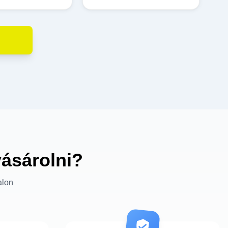
vásárolni?
alon