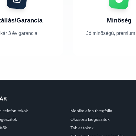
tállás/Garancia
Minőség
kár 3 év garancia
Jó minőségű, prémium
ÁK
iltelefon tokok
Mobiltelefon üvegfólia
egészítők
Okosóra kiegészítők
ítők
Tablet tokok