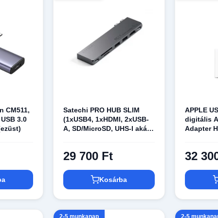
n CM511,
Satechi PRO HUB SLIM
APPLE US
 USB 3.0
(1xUSB4, 1xHDMI, 2xUSB-
digitális 
ezüst)
A, SD/MicroSD, UHS-I akár
Adapter H
104MB/s, SD/SDHC/SDXC
(mw5m3zm
2TB-ig, 1xUSB-C) -
29 700 Ft
32 30
asztroszürke
ba
Kosárba
2-5 munkanap
2-5 munkana