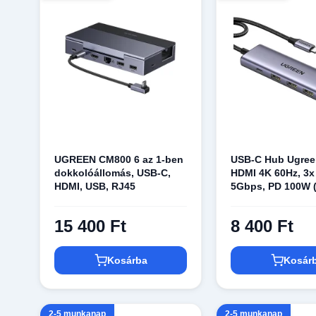
UGREEN CM800 6 az 1-ben
USB-C Hub Ugree
dokkolóállomás, USB-C,
HDMI 4K 60Hz, 3x
HDMI, USB, RJ45
5Gbps, PD 100W (
15 400 Ft
8 400 Ft
Kosárba
Kosár
2-5 munkanap
2-5 munkanap