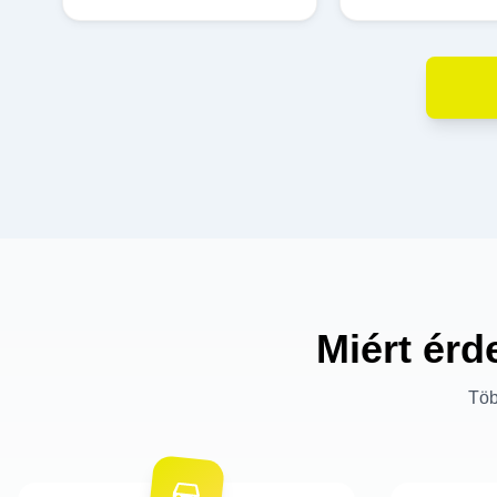
Miért érd
Töb