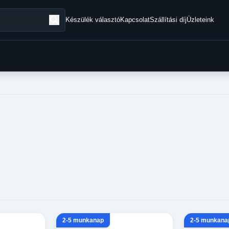
Készülék választó
Kapcsolat
Szállítási díj
Üzleteink
2-5 munkanap
2-5 munkana