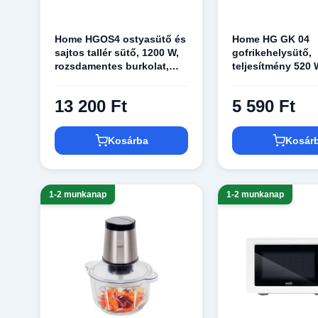
Home HGOS4 ostyasütő és
Home HG GK 04
sajtos tallér sütő, 1200 W,
gofrikehelysütő,
rozsdamentes burkolat,
teljesítmény 520 
jelzőfények, 160–235 °C
tapadásmentes sü
piros jelzőfény
13 200 Ft
5 590 Ft
Kosárba
Kosár
1-2 munkanap
1-2 munkanap