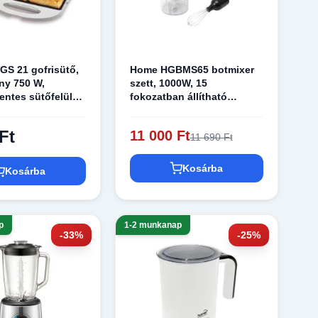
S 21 gofrisütő,
Home HGBMS65 botmixer
ény 750 W,
szett, 1000W, 15
ntes sütőfelület,
fokozatban állítható
két gofri
sebesség, tálas aprító
ő
űrtartalma 500 ml,
Ft
11 000 Ft
11 690 Ft
mérőpohár űrtartalma 650
ml
Kosárba
Kosárba
p
1-2 munkanap
-33%
-25%