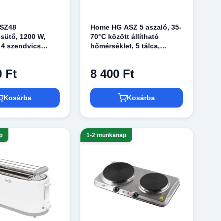
SZ48
Home HG ASZ 5 aszaló, 35-
sütő, 1200 W,
70°C között állítható
 4 szendvics
hőmérséklet, 5 tálca,
tapadásmentes
töltőtömeg 3,5 kg, 250 W,
elzőfények
fehér
0 Ft
8 400 Ft
Kosárba
Kosárba
p
1-2 munkanap