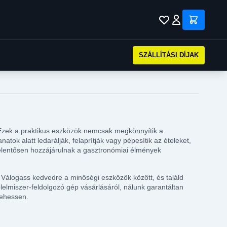
SZÁLLÍTÁSI DÍJAK
Ezek a praktikus eszközök nemcsak megkönnyítik a
ok alatt ledarálják, felaprítják vagy pépesítik az ételeket,
 jelentősen hozzájárulnak a gasztronómiai élmények
Válogass kedvedre a minőségi eszközök között, és találd
lelmiszer-feldolgozó gép vásárlásáról, nálunk garantáltan
lehessen.