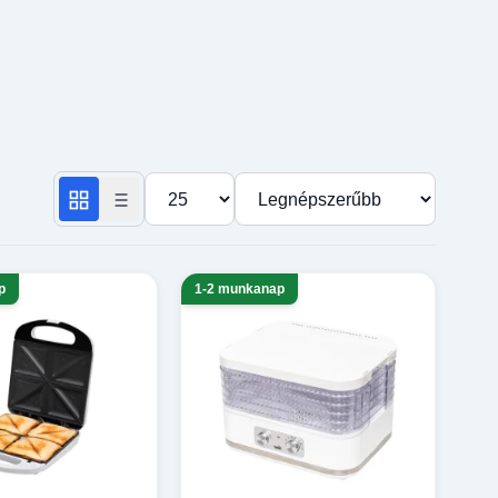
Termékek száma oldalanként
Rendezés
p
1-2 munkanap