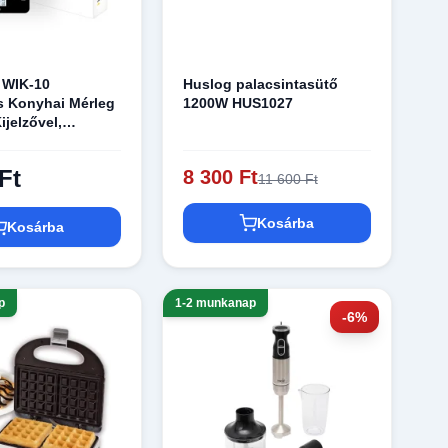
 WIK-10
Huslog palacsintasütő
ns Konyhai Mérleg
1200W HUS1027
Kijelzővel,
 Alkalmazással -
Ft
8 300 Ft
11 600 Ft
Kosárba
Kosárba
p
1-2 munkanap
-6%