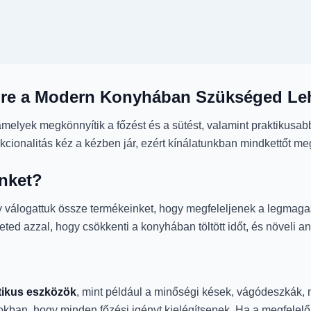
ire a Modern Konyhában Szükséged Le
amelyek megkönnyítik a főzést és a sütést, valamint praktikusa
cionalitás kéz a kézben jár, ezért kínálatunkban mindkettőt me
inket?
gy válogattuk össze termékeinket, hogy megfeleljenek a legmag
eted azzal, hogy csökkenti a konyhában töltött időt, és növeli 
tikus eszközök
, mint például a minőségi kések, vágódeszkák
okban, hogy minden főzési igényt kielégítsenek. Ha a megfelel