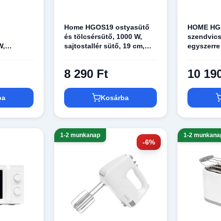
Home HGOS19 ostyasütő
HOME HG
és tölcsérsütő, 1000 W,
szendvics
W,
sajtostallér sütő, 19 cm,
egyszerre
tőfelület,
sajtos sütő
sütése, 
felület, j
8 290 Ft
10 19
ba
Kosárba
1-2 munkanap
1-2 munkana
-6%