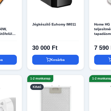
Jégkészítő Euhomy IM011
Home HG G
50W,
teljesítm
tőfelület,
tapadásme
egyszerre 
készíthet
30 000 Ft
7 590 
ba
Kosárba
1-2 munkanap
1-2 munkana
Kifutó