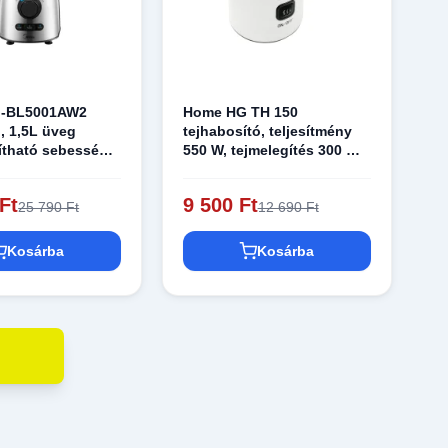
J-BL5001AW2
Home HG TH 150
, 1,5L üveg
tejhabosító, teljesítmény
llítható sebesség,
550 W, tejmelegítés 300 ml
és tejhabkészítés 150 ml
tejből, melegítés 65°C-ra
Ft
9 500 Ft
25 790 Ft
12 690 Ft
Kosárba
Kosárba