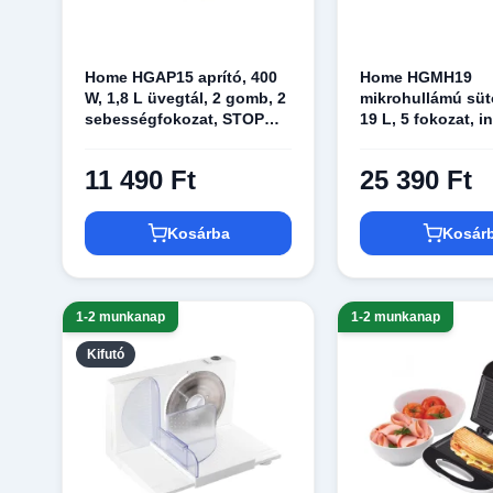
Home HGAP15 aprító, 400
Home HGMH19
W, 1,8 L üvegtál, 2 gomb, 2
mikrohullámú süt
sebességfokozat, STOP
19 L, 5 fokozat,
funkció, túlmelegedés
technológia, kiol
elleni védelem, 2 kg
súly és idő szerin
11 490 Ft
25 390 Ft
p időzítő
Kosárba
Kosár
1-2 munkanap
1-2 munkanap
Kifutó