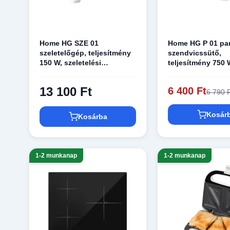
Home HG SZE 01
Home HG P 01 pa
szeletelőgép, teljesítmény
szendvicssütő,
150 W, szeletelési
teljesítmény 750 
vastagság 0-1,5 cm,
tapadásmentes sü
rozsdamentes forgókés
jelzőfények
13 100 Ft
6 400 Ft
6 790 
∅17 cm, összecsukható
Kosár
Kosárba
1-2 munkanap
1-2 munkanap