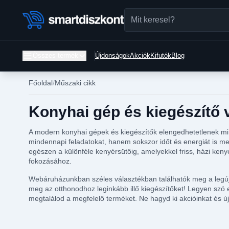
Összes termék
Újdonságok
Akciók
Kifutók
Blog
Főoldal
Műszaki cikk
Konyhai gép és kiegészítő 
A modern konyhai gépek és kiegészítők elengedhetetlenek mi
mindennapi feladatokat, hanem sokszor időt és energiát is meg
egészen a különféle kenyérsütőig, amelyekkel friss, házi ken
fokozásához.
Webáruházunkban széles választékban találhatók meg a legúja
meg az otthonodhoz leginkább illő kiegészítőket! Legyen szó 
megtalálod a megfelelő terméket. Ne hagyd ki akcióinkat és ú