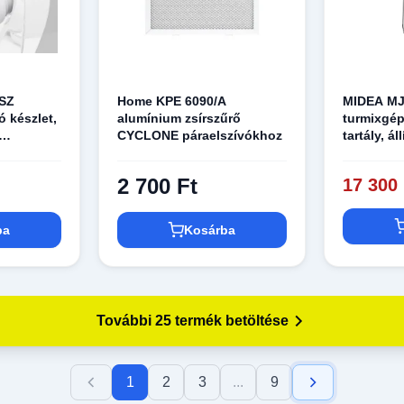
SZ
Home KPE 6090/A
MIDEA M
ó készlet,
alumínium zsírszűrő
turmixgép
CYCLONE páraelszívókhoz
tartály, á
atibilis
600W
2 700 Ft
17 300 
ba
Kosárba
További 25 termék betöltése
1
2
3
...
9