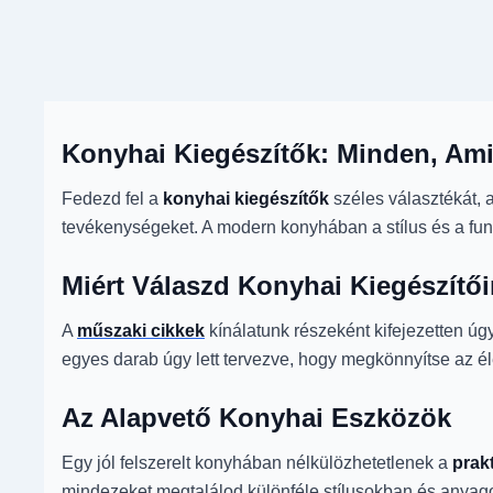
Konyhai Kiegészítők: Minden, Am
Fedezd fel a
konyhai kiegészítők
széles választékát, 
tevékenységeket. A modern konyhában a stílus és a funk
Miért Válaszd Konyhai Kiegészítő
A
műszaki cikkek
kínálatunk részeként kifejezetten ú
egyes darab úgy lett tervezve, hogy megkönnyítse az él
Az Alapvető Konyhai Eszközök
Egy jól felszerelt konyhában nélkülözhetetlenek a
prak
mindezeket megtalálod különféle stílusokban és anyag