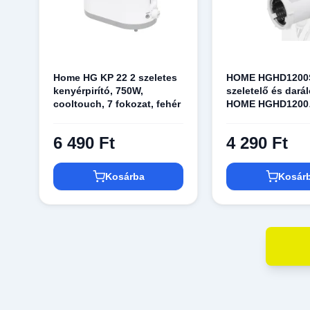
Home HG KP 22 2 szeletes
HOME HGHD1200
kenyérpirító, 750W,
szeletelő és darál
cooltouch, 7 fokozat, fehér
HOME HGHD1200
húsdarálóval komp
6 490 Ft
4 290 Ft
Kosárba
Kosár