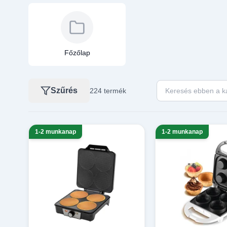
Főzőlap
Keresés ebben a ka
Szűrés
224 termék
1-2 munkanap
1-2 munkanap