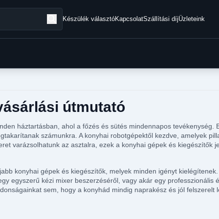
Készülék választó
Kapcsolat
Szállítási díj
Üzleteink
vásárlási útmutató
nden háztartásban, ahol a főzés és sütés mindennapos tevékenység. 
takarítanak számunkra. A konyhai robotgépektől kezdve, amelyek pillanat
yeret varázsolhatunk az asztalra, ezek a konyhai gépek és kiegészítők
bb konyhai gépek és kiegészítők, melyek minden igényt kielégítenek. 
egy egyszerű kézi mixer beszerzéséről, vagy akár egy professzionális é
jdonságainkat sem, hogy a konyhád mindig naprakész és jól felszerelt 