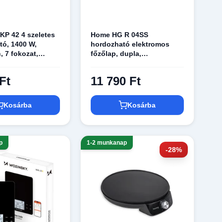
P 42 4 szeletes
Home HG R 04SS
tó, 1400 W,
hordozható elektromos
, 7 fokozat,
főzőlap, dupla,
egítő, fehér
teljesítmény 1000 W + 1500
W, ∅15 cm + ∅18 cm
Ft
11 790 Ft
főzőfelület, rozsdamentes
készülékház
Kosárba
Kosárba
p
1-2 munkanap
-28%