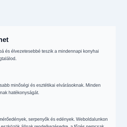
het
bbá és élvezetesebbé teszik a mindennapi konyhai
gtalálod.
asabb minőségi és esztétikai elvárásoknak. Minden
annak hatékonyságát.
, mérőedények, serpenyők és edények. Weboldalunkon
ő eszközök állnak rendelkezésedre, a főzés nemcsak