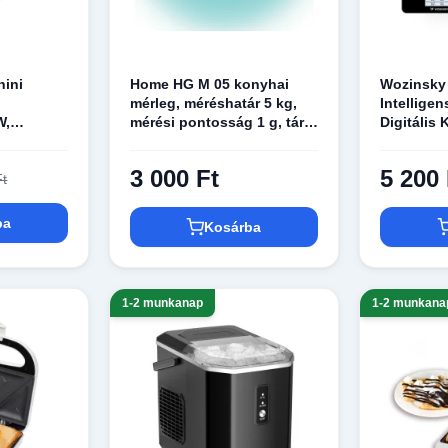
nini
Home HG M 05 konyhai
Wozinsky
mérleg, méréshatár 5 kg,
Intellige
W,
mérési pontosság 1 g, tára
Digitális 
tőfelület,
funkció, automatikus
Bluetooth
kikapcsolás
Fekete
3 000 Ft
5 200 
Ft
ba
Kosárba
1-2 munkanap
1-2 munkana