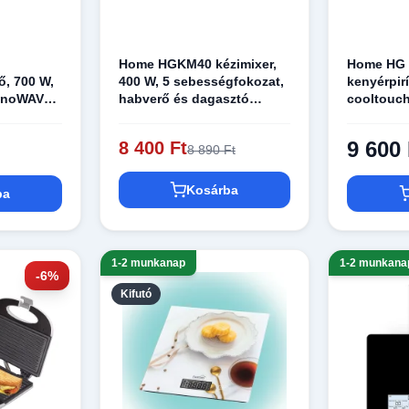
Home HGKM40 kézimixer,
Home HG K
ő, 700 W,
400 W, 5 sebességfokozat,
kenyérpirí
 innoWAVE
habverő és dagasztó
cooltouch
vasztás
karok, kioldó gomb
zsemlemel
t, max. 30
9 600 
8 400 Ft
8 890 Ft
Kosárba
ba
1-2 munkanap
1-2 munkana
-6%
Kifutó