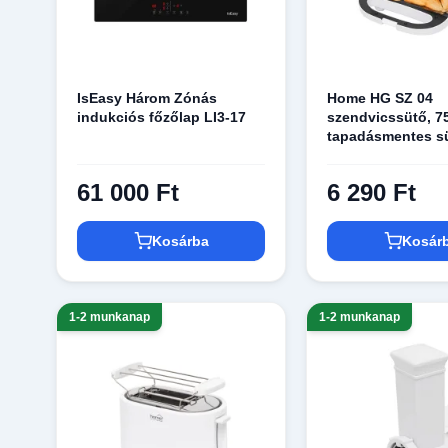
IsEasy Három Zónás
Home HG SZ 04
indukciós főzőlap LI3-17
szendvicssütő, 7
tapadásmentes sü
fehér
61 000 Ft
6 290 Ft
Kosárba
Kosár
1-2 munkanap
1-2 munkanap