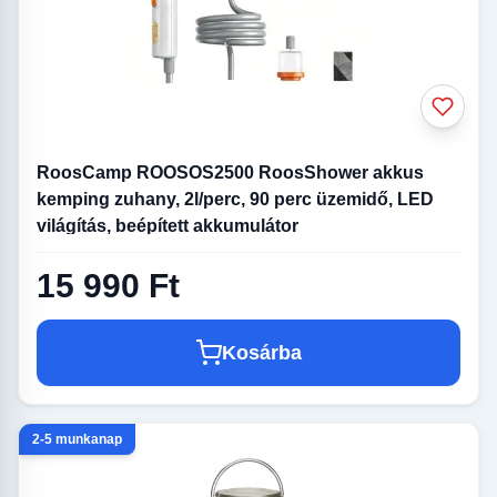
RoosCamp ROOSOS2500 RoosShower akkus
kemping zuhany, 2l/perc, 90 perc üzemidő, LED
világítás, beépített akkumulátor
15 990 Ft
Kosárba
2-5 munkanap