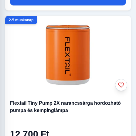
2-5 munkanap
Flextail Tiny Pump 2X narancssárga hordozható
pumpa és kempinglámpa
12 700 Ft