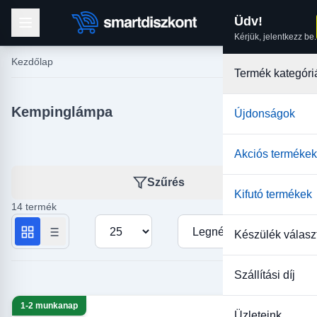
Üdv!
Kérjük, jelentkezz be.
Kezdőlap
Termék kategóri
Kempinglámpa
Újdonságok
Akciós termékek
Szűrés
Kifutó termékek
14 termék
Termékek száma oldalanként
Rendezés
Készülék válasz
Szállítási díj
1-2 munkanap
Üzleteink