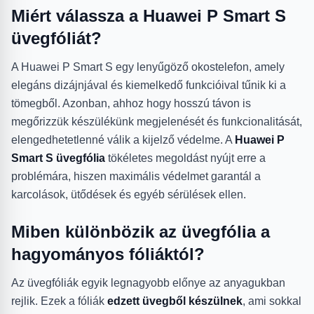
Miért válassza a Huawei P Smart S
üvegfóliát?
A Huawei P Smart S egy lenyűgöző okostelefon, amely
elegáns dizájnjával és kiemelkedő funkcióival tűnik ki a
tömegből. Azonban, ahhoz hogy hosszú távon is
megőrizzük készülékünk megjelenését és funkcionalitását,
elengedhetetlenné válik a kijelző védelme. A
Huawei P
Smart S üvegfólia
tökéletes megoldást nyújt erre a
problémára, hiszen maximális védelmet garantál a
karcolások, ütődések és egyéb sérülések ellen.
Miben különbözik az üvegfólia a
hagyományos fóliáktól?
Az üvegfóliák egyik legnagyobb előnye az anyagukban
rejlik. Ezek a fóliák
edzett üvegből készülnek
, ami sokkal