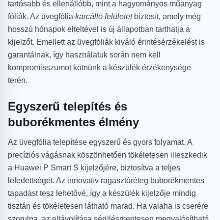
tartósabb és ellenállóbb, mint a hagyományos műanyag
fóliák. Az üvegfólia
karcálló felületet
biztosít, amely még
hosszú hónapok elteltével is új állapotban tarthatja a
kijelzőt. Emellett az üvegfóliák kiváló érintésérzékelést is
garantálnak, így használatuk során nem kell
kompromisszumot kötnünk a készülék érzékenysége
terén.
Egyszerű telepítés és
buborékmentes élmény
Az üvegfólia telepítése egyszerű és gyors folyamat. A
precíziós vágásnak köszönhetően tökéletesen illeszkedik
a Huawei P Smart S kijelzőjére, biztosítva a teljes
lefedettséget. Az innovatív ragasztóréteg buborékmentes
tapadást tesz lehetővé, így a készülék kijelzője mindig
tisztán és tökéletesen látható marad. Ha valaha is cserére
szorulna, az eltávolítása sérülésmentesen megvalósítható.