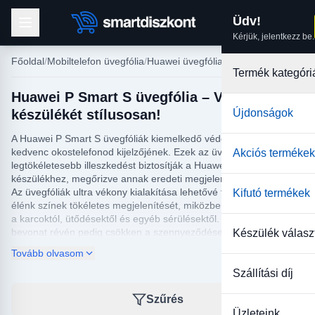
Üdv!
Kérjük, jelentkezz be.
Főoldal
Mobiltelefon üvegfólia
Huawei üvegfólia
Termék kategóri
Huawei P Smart S üvegfólia – Védje meg
készülékét stílusosan!
Újdonságok
A Huawei P Smart S üvegfóliák kiemelkedő védelmet nyújtanak
kedvenc okostelefonod kijelzőjének. Ezek az üvegfóliák a
Akciós termékek
legtökéletesebb illeszkedést biztosítják a Huawei P Smart S
készülékhez, megőrizve annak eredeti megjelenését és érzését.
Az üvegfóliák ultra vékony kialakítása lehetővé teszi a mély és
Kifutó termékek
élénk színek tökéletes megjelenítését, miközben hatékonyan véd
a karcoktól, ütődésektől és egyéb sérülésektől. A speciális oleofób
bevonat révén pedig csökken a szennyeződések és az
Készülék válasz
ujjlenyomatok kialakulásának valószínűsége.
Tovább olvasom
Vásárlóink számára elérhető Huawei P Smart S üvegfóliák
Szállítási díj
könnyen felhelyezhetők, buborékmentes telepítést biztosítva.
Minőségi anyagok felhasználásával készültek, hogy hosszú távon
Szűrés
szolgálják a készülék védelmét. Ne habozz, válaszd ki az
Üzleteink