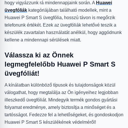
hogy vigyázzunk rá mindennapjaink során. A
Huawei
üvegfóliák
kategóriájában található modellek, mint a
Huawei P Smart S üvegfólia, hosszú távon is megőrzik
telefonunk értékét. Ezek az üvegfóliák lehetővé teszik a
készülék zavartalan használatát anélkül, hogy aggódnunk
kellene a mindennapi sérülések miatt.
Válassza ki az Önnek
legmegfelelőbb Huawei P Smart S
üvegfóliát!
A kínálatban különböző típusok és tulajdonságok közül
válogathat, hogy megtalálja az Ön igényeihez legjobban
illeszkedő üvegfóliát. Mindegyik termék gondos gyártási
folyamat eredménye, amely biztosítja a minőséget és a
tartósságot. Fedezze fel a lehetőségeket, és gondoskodjon
Huawei P Smart S készülékének védelméről!