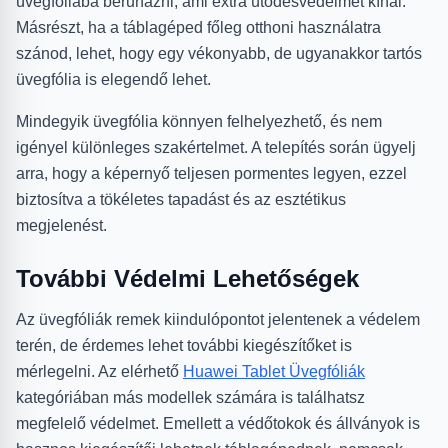
üvegfóliába beruházni, ami extra ütődésvédelmet kínál.
Másrészt, ha a táblagéped főleg otthoni használatra
szánod, lehet, hogy egy vékonyabb, de ugyanakkor tartós
üvegfólia is elegendő lehet.
Mindegyik üvegfólia könnyen felhelyezhető, és nem
igényel különleges szakértelmet. A telepítés során ügyelj
arra, hogy a képernyő teljesen pormentes legyen, ezzel
biztosítva a tökéletes tapadást és az esztétikus
megjelenést.
További Védelmi Lehetőségek
Az üvegfóliák remek kiindulópontot jelentenek a védelem
terén, de érdemes lehet további kiegészítőket is
mérlegelni. Az elérhető
Huawei Tablet Üvegfóliák
kategóriában más modellek számára is találhatsz
megfelelő védelmet. Emellett a védőtokok és állványok is