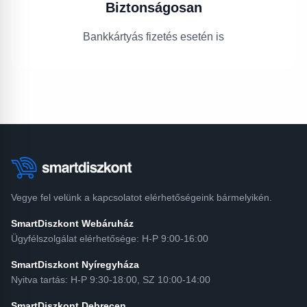
Biztonságosan
Bankkártyás fizetés esetén is
Vegye fel velünk a kapcsolatot elérhetőségeink bármelyikén.
SmartDiszkont Webáruház
Ügyfélszolgálat elérhetősége: H-P 9:00-16:00
SmartDiszkont Nyíregyháza
Nyitva tartás: H-P 9:30-18:00, SZ 10:00-14:00
SmartDiszkont Debrecen