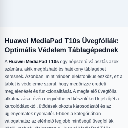
Huawei MediaPad T10s Üvegfóliák:
Optimális Védelem Táblagépednek
A
Huawei MediaPad T10s
egy népszerű választás azok
számára, akik megbízható és hatékony táblagépet
keresnek. Azonban, mint minden elektronikus eszköz, ez a
tablet is védelemre szorul, hogy megőrizze eredeti
megjelenését és funkcionalitását. A megfelelő üvegfólia
alkalmazása révén megvédheted készüléked kijelzőjét a
karcolódásoktól, ütődések okozta károsodástól és az
ujjlenyomatok nyomaitól. Ebben a kategóriában
válogathatsz az elérhető legjobb minőségű üvegfóliák