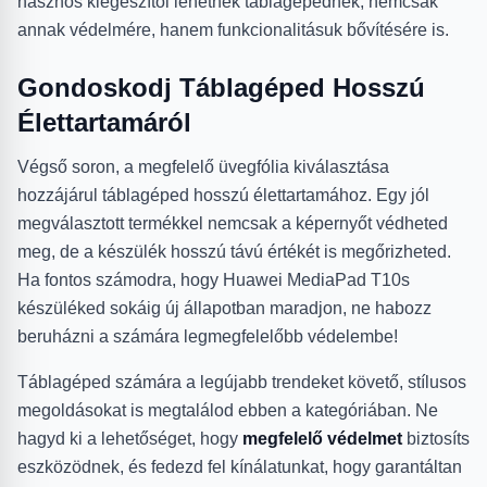
hasznos kiegészítői lehetnek táblagépednek, nemcsak
annak védelmére, hanem funkcionalitásuk bővítésére is.
Gondoskodj Táblagéped Hosszú
Élettartamáról
Végső soron, a megfelelő üvegfólia kiválasztása
hozzájárul táblagéped hosszú élettartamához. Egy jól
megválasztott termékkel nemcsak a képernyőt védheted
meg, de a készülék hosszú távú értékét is megőrizheted.
Ha fontos számodra, hogy Huawei MediaPad T10s
készüléked sokáig új állapotban maradjon, ne habozz
beruházni a számára legmegfelelőbb védelembe!
Táblagéped számára a legújabb trendeket követő, stílusos
megoldásokat is megtalálod ebben a kategóriában. Ne
hagyd ki a lehetőséget, hogy
megfelelő védelmet
biztosíts
eszközödnek, és fedezd fel kínálatunkat, hogy garantáltan