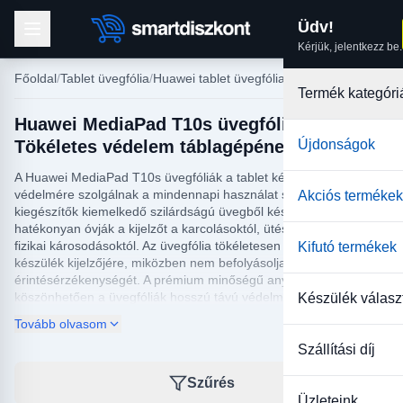
Üdv!
Kérjük, jelentkezz be.
Főoldal
Tablet üvegfólia
Huawei tablet üvegfólia
Termék kategóri
Huawei MediaPad T10s üvegfólia –
Tökéletes védelem táblagépének
Újdonságok
A Huawei MediaPad T10s üvegfóliák a tablet készüléked
védelmére szolgálnak a mindennapi használat során. Ezek a
Akciós termékek
kiegészítők kiemelkedő szilárdságú üvegből készülnek, így
hatékonyan óvják a kijelzőt a karcolásoktól, ütésektől és más
fizikai károsodásoktól. Az üvegfólia tökéletesen illeszkedik a
Kifutó termékek
készülék kijelzőjére, miközben nem befolyásolja a képernyő
érintésérzékenységét. A prémium minőségű anyagoknak
köszönhetően a üvegfóliák hosszú távú védelmet biztosítanak,
Készülék válasz
ami elengedhetetlen a zavartalan használat és a készülék
Tovább olvasom
élettartamának meghosszabbítása érdekében.
Szállítási díj
A Huawei MediaPad T10s üvegfólia felhelyezése egyszerű és
gyors, a speciális ragasztásnak köszönhetően nem maradnak
Szűrés
buborékok a képernyő és az üvegfólia között. Könnyedén tisztán
Üzleteink