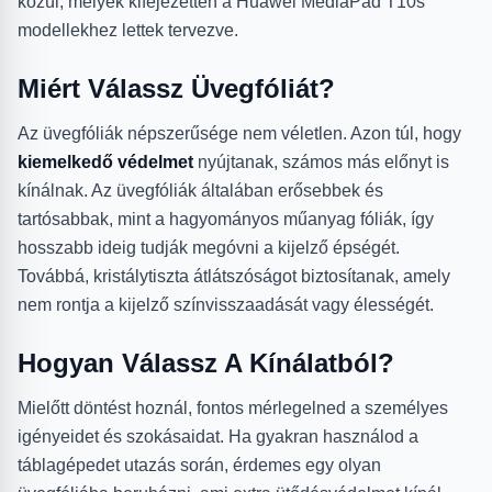
közül, melyek kifejezetten a Huawei MediaPad T10s
modellekhez lettek tervezve.
Miért Válassz Üvegfóliát?
Az üvegfóliák népszerűsége nem véletlen. Azon túl, hogy
kiemelkedő védelmet
nyújtanak, számos más előnyt is
kínálnak. Az üvegfóliák általában erősebbek és
tartósabbak, mint a hagyományos műanyag fóliák, így
hosszabb ideig tudják megóvni a kijelző épségét.
Továbbá, kristálytiszta átlátszóságot biztosítanak, amely
nem rontja a kijelző színvisszaadását vagy élességét.
Hogyan Válassz A Kínálatból?
Mielőtt döntést hoznál, fontos mérlegelned a személyes
igényeidet és szokásaidat. Ha gyakran használod a
táblagépedet utazás során, érdemes egy olyan