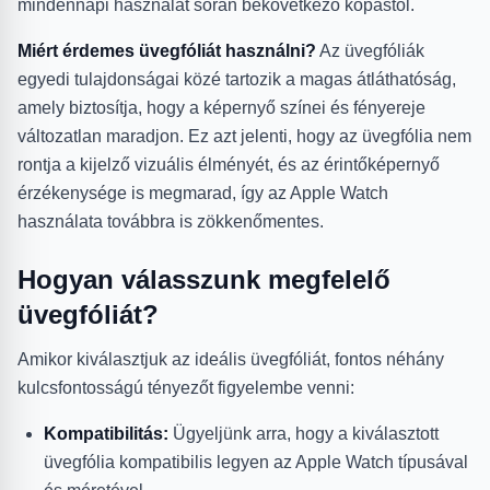
mindennapi használat során bekövetkező kopástól.
Miért érdemes üvegfóliát használni?
Az üvegfóliák
egyedi tulajdonságai közé tartozik a magas átláthatóság,
amely biztosítja, hogy a képernyő színei és fényereje
változatlan maradjon. Ez azt jelenti, hogy az üvegfólia nem
rontja a kijelző vizuális élményét, és az érintőképernyő
érzékenysége is megmarad, így az Apple Watch
használata továbbra is zökkenőmentes.
Hogyan válasszunk megfelelő
üvegfóliát?
Amikor kiválasztjuk az ideális üvegfóliát, fontos néhány
kulcsfontosságú tényezőt figyelembe venni:
Kompatibilitás:
Ügyeljünk arra, hogy a kiválasztott
üvegfólia kompatibilis legyen az Apple Watch típusával