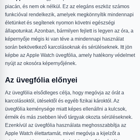
piacán, és nem ok nélkül. Ez az elegáns eszköz számos
funkcióval rendelkezik, amelyek megkönnyítik mindennapi
életünket és segítenek nyomon követni egészségi
állapotunkat. Azonban, bármilyen fejlett is legyen az óra, a
képernyője mégis ki van téve a mindennapi használat
során bekövetkező karcolásoknak és sérüléseknek. Itt jön
képbe az Apple Watch üvegfólia, amely hatékony védelmet
nyújt az okosóra képernyőjének.
Az üvegfólia előnyei
Az üvegfólia elsődleges célja, hogy megóvja az órát a
karcolásoktól, ütésektől és egyéb fizikai károktól. Az
üvegfólia keménysége miatt képes ellenállni a kulcsok,
érmék és más zsebben lévő tárgyak okozta sérüléseknek.
Ezenkívül az üvegfólia használata meghosszabbítja az
Apple Watch élettartamát, mivel megóvja a kijelzőt a