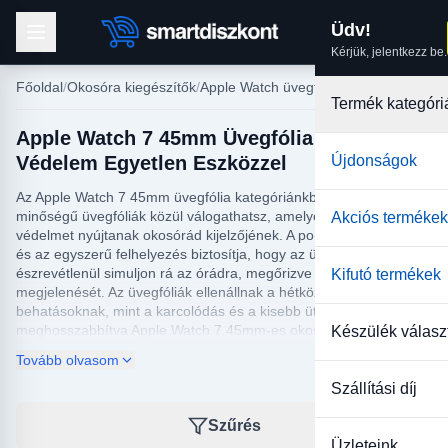
Üdv!
Kérjük, jelentkezz be.
Főoldal
Okosóra kiegészítők
Apple Watch üvegfólia
Termék kategóri
Apple Watch 7 45mm Üvegfólia - Tökéletes
Védelem Egyetlen Eszközzel
Újdonságok
Az Apple Watch 7 45mm üvegfólia kategóriánkban olyan magas
minőségű üvegfóliák közül válogathatsz, amelyek tökéletes
Akciós termékek
védelmet nyújtanak okosórád kijelzőjének. A pontos illeszkedés
és az egyszerű felhelyezés biztosítja, hogy az üvegfólia szinte
észrevétlenül simuljon rá az órádra, megőrizve annak elegáns
Kifutó termékek
megjelenését. Az üvegfóliák ellenállnak a hétköznapi
behatásoknak, mint a karcolódás és a kisebb ütődések, így
meghosszabbítva Apple Watch 7 45mm-es okosórád élettartamát
Készülék válasz
és megőrizve annak kristálytiszta kijelzőjét.
Tovább olvasom
Vásárlóink számára fontos, hogy a legújabb okoseszközeik a
Szállítási díj
legjobb védelmet kapják, ezért kínálatunkban csak megbízható,
tesztelt termékeket találsz. Az Apple Watch 7 45mm üvegfólia
Szűrés
kategória termékei nemcsak a védelmet garantálják, de az
Üzleteink