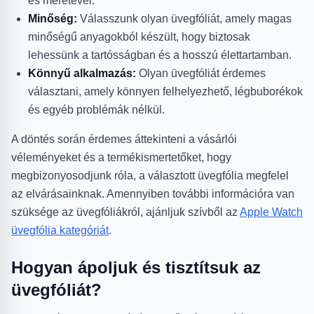
és méretével.
Minőség:
Válasszunk olyan üvegfóliát, amely magas
minőségű anyagokból készült, hogy biztosak
lehessünk a tartósságban és a hosszú élettartamban.
Könnyű alkalmazás:
Olyan üvegfóliát érdemes
választani, amely könnyen felhelyezhető, légbuborékok
és egyéb problémák nélkül.
A döntés során érdemes áttekinteni a vásárlói
véleményeket és a termékismertetőket, hogy
megbizonyosodjunk róla, a választott üvegfólia megfelel
az elvárásainknak. Amennyiben további információra van
szüksége az üvegfóliákról, ajánljuk szívből az
Apple Watch
üvegfólia kategóriát
.
Hogyan ápoljuk és tisztítsuk az
üvegfóliát?