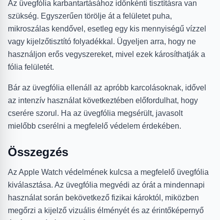
Az üvegfólia karbantartásához időnkénti tisztításra van
szükség. Egyszerűen törölje át a felületet puha,
mikroszálas kendővel, esetleg egy kis mennyiségű vízzel
vagy kijelzőtisztító folyadékkal. Ügyeljen arra, hogy ne
használjon erős vegyszereket, mivel ezek károsíthatják a
fólia felületét.
Bár az üvegfólia ellenáll az apróbb karcolásoknak, idővel
az intenzív használat következtében előfordulhat, hogy
cserére szorul. Ha az üvegfólia megsérült, javasolt
mielőbb cserélni a megfelelő védelem érdekében.
Összegzés
Az Apple Watch védelmének kulcsa a megfelelő üvegfólia
kiválasztása. Az üvegfólia megvédi az órát a mindennapi
használat során bekövetkező fizikai károktól, miközben
megőrzi a kijelző vizuális élményét és az érintőképernyő