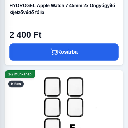
HYDROGEL Apple Watch 7 45mm 2x Öngyógyító
kijelzővédő fólia
2 400 Ft
Kosárba
1-2 munkanap
Kifutó