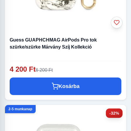
Guess GUAPHCHMAG AirPods Pro tok
szürke/szürke Márvány Szíj Kollekció
4 200 Ft
6 200 Ft
Kosárba
2-5 munkanap
-32%