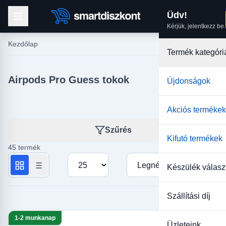
Üdv!
Kérjük, jelentkezz be.
Kezdőlap
Termék kategóri
Airpods Pro Guess tokok
Újdonságok
Akciós termékek
Szűrés
Kifutó termékek
45 termék
Termékek száma oldalanként
Rendezés
Készülék válasz
Szállítási díj
1-2 munkanap
Üzleteink