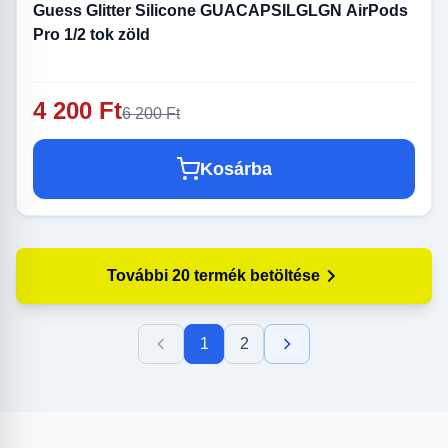
Guess Glitter Silicone GUACAPSILGLGN AirPods
Pro 1/2 tok zöld
4 200 Ft
6 200 Ft
Kosárba
További 20 termék betöltése
1
2