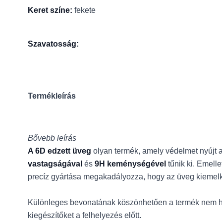
Keret színe:
fekete
Szavatosság:
Termékleírás
Bővebb leírás
A 6D edzett üveg
olyan termék, amely védelmet nyújt a
vastagságával
és
9H keménységével
tűnik ki. Emell
precíz gyártása megakadályozza, hogy az üveg kiemelkedj
Különleges bevonatának köszönhetően a termék nem hoz l
kiegészítőket a felhelyezés előtt.