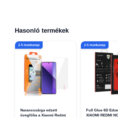
Hasonló termékek
2-5 munkanap
2-5 munkanap
Narancssárga edzett
Full Glue 6D Edze
üvegfólia a Xiaomi Redmi
XIAOMI REDMI N