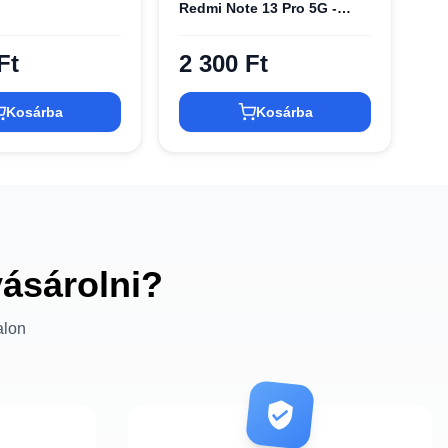
Redmi Note 13 Pro 5G -
Fekete üvegfólia
Ft
2 300 Ft
Kosárba
Kosárba
vásárolni?
alon