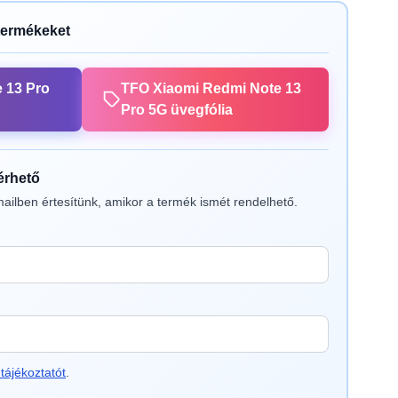
termékeket
 13 Pro
TFO Xiaomi Redmi Note 13
Pro 5G üvegfólia
lérhető
ailben értesítünk, amikor a termék ismét rendelhető.
tájékoztatót
.