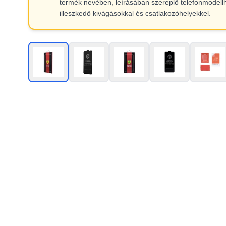
termék nevében, leírásában szereplő telefonmodell
illeszkedő kivágásokkal és csatlakozóhelyekkel.