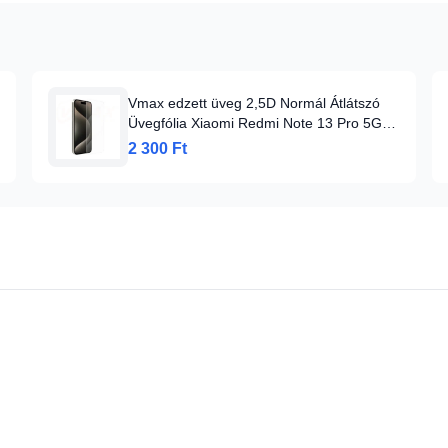
Vmax edzett üveg 2,5D Normál Átlátszó
Üvegfólia Xiaomi Redmi Note 13 Pro 5G-
hez, Üvegfólia
2 300 Ft