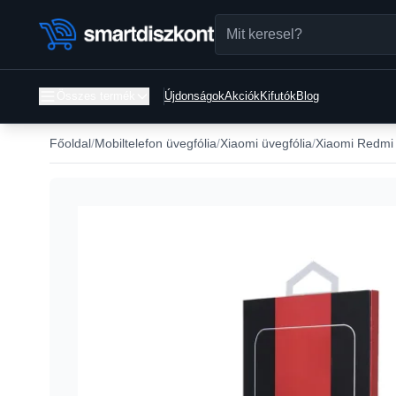
Összes termék
Újdonságok
Akciók
Kifutók
Blog
Főoldal
Mobiltelefon üvegfólia
Xiaomi üvegfólia
Xiaomi Redmi 