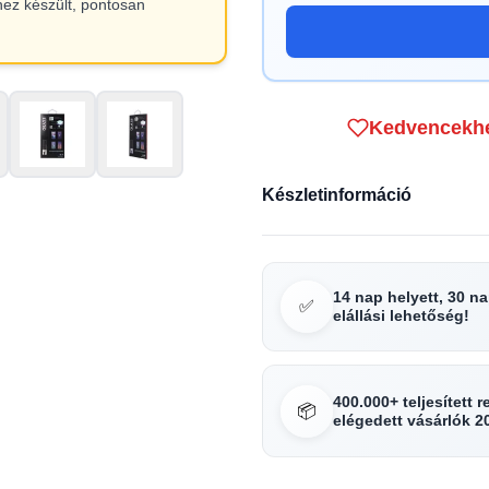
hez készült, pontosan
Kedvencekh
Készletinformáció
14 nap helyett, 30 n
✅
elállási lehetőség!
400.000+ teljesített 
📦
elégedett vásárlók 2