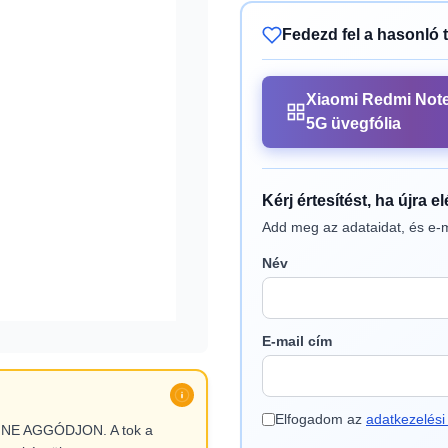
Fedezd fel a hasonló 
Xiaomi Redmi Note
5G üvegfólia
Kérj értesítést, ha újra e
Add meg az adataidat, és e-m
Név
E-mail cím
Elfogadom az
adatkezelési 
l, NE AGGÓDJON. A tok a