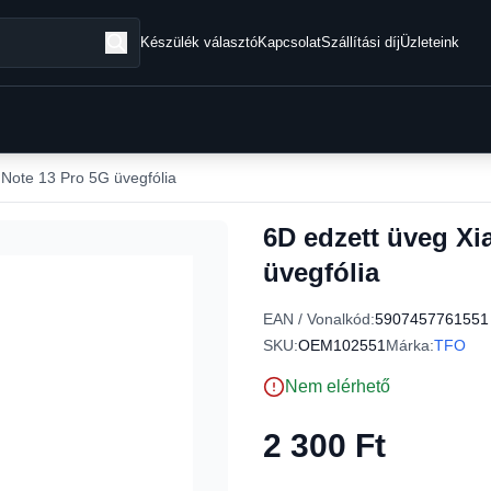
Készülék választó
Kapcsolat
Szállítási díj
Üzleteink
Note 13 Pro 5G üvegfólia
6D edzett üveg X
üvegfólia
EAN / Vonalkód:
5907457761551
SKU:
OEM102551
Márka:
TFO
Nem elérhető
2 300 Ft