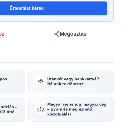
Értesítést kérek
ez
Megosztás
apos
Utánvét vagy bankkártyá?
💳
Nálunk te döntesz!
Magyar webshop, magyar cég
rendelés –
🇭🇺
– gyors és megbízható
018 óta!
kiszolgálás!