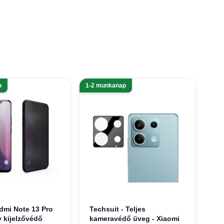
p
1-2 munkanap
dmi Note 13 Pro
Techsuit - Teljes
y kijelzővédő
kameravédő üveg - Xiaomi