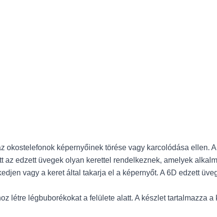
z okostelefonok képernyőinek törése vagy karcolódása ellen. A 6
ett az edzett üvegek olyan kerettel rendelkeznek, amelyek alkal
en vagy a keret által takarja el a képernyőt. A 6D edzett üveg 
étre légbuborékokat a felülete alatt. A készlet tartalmazza a 