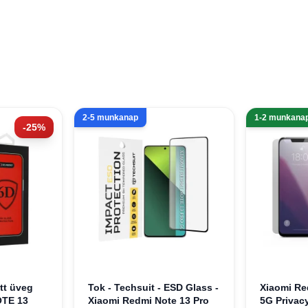
2-5 munkanap
1-2 munkana
-25%
tt üveg
Tok - Techsuit - ESD Glass -
Xiaomi Re
OTE 13
Xiaomi Redmi Note 13 Pro
5G Privac