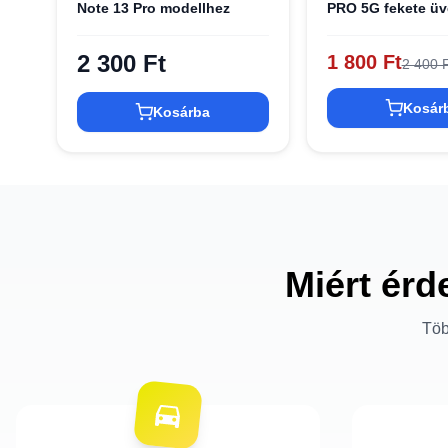
Note 13 Pro modellhez
PRO 5G fekete üv
2 300 Ft
1 800 Ft
2 400 F
Kosár
Kosárba
Miért érd
Töb