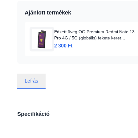
Ajánlott termékek
Edzett üveg OG Premium Redmi Note 13
Pro 4G / 5G (globális) fekete keret
üvegfólia
2 300 Ft
Leírás
Specifikáció