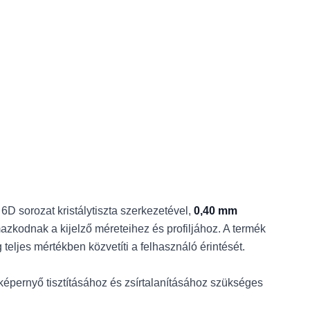
D sorozat kristálytiszta szerkezetével,
0,40 mm
mazkodnak a kijelző méreteihez és profiljához. A termék
teljes mértékben közvetíti a felhasználó érintését.
képernyő tisztításához és zsírtalanításához szükséges