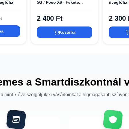
egfólia
5G / Poco X6 - Fekete
üvegfólia
üvegfólia
2 400 Ft
2 300 
t
ba
Kosárba
emes a Smartdiszkontnál 
b mint 7 éve szolgáljuk ki vásárlóinkat a legmagasabb színvon