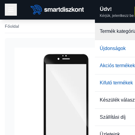
Üdv!
Kérjük, jelentkezz be.
Főoldal
Termék kategóri
Újdonságok
Akciós termékek
Kifutó termékek
Készülék válasz
Szállítási díj
Üzleteink