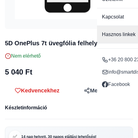
Kapcsolat
Hasznos linkek
5D OnePlus 7t üvegfólia felhelyezéssel
Nem elérhető
+36 20 800 2
5 040 Ft
info@smartdi
Facebook
Kedvencekhez
Megosztás
Készletinformáció
✅
14 nap helyett, 30 napos elállási lehetőség!