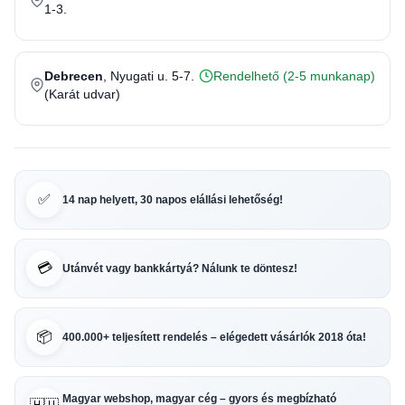
1-3.
Debrecen
, Nyugati u. 5-7.
Rendelhető (2-5 munkanap)
(Karát udvar)
✅
14 nap helyett, 30 napos elállási lehetőség!
💳
Utánvét vagy bankkártyá? Nálunk te döntesz!
📦
400.000+ teljesített rendelés – elégedett vásárlók 2018 óta!
Magyar webshop, magyar cég – gyors és megbízható