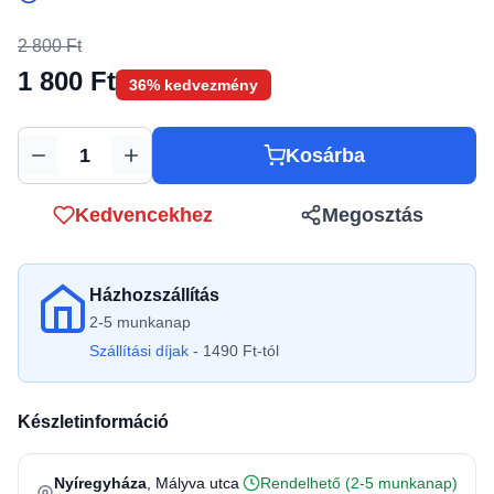
2 800 Ft
1 800 Ft
36% kedvezmény
Kosárba
Mennyiség
Kedvencekhez
Megosztás
Házhozszállítás
2-5 munkanap
Szállítási díjak
- 1490 Ft-tól
Készletinformáció
Nyíregyháza
, Mályva utca
Rendelhető (2-5 munkanap)