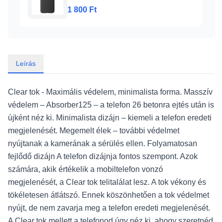
1 800 Ft
Leírás
Clear tok - Maximális védelem, minimalista forma. Masszív
védelem – Absorber125 – a telefon 26 betonra ejtés után is
újként néz ki. Minimalista dizájn – kiemeli a telefon eredeti
megjelenését. Megemelt élek – további védelmet
nyújtanak a kamerának a sérülés ellen. Folyamatosan
fejlődő dizájn A telefon dizájnja fontos szempont. Azok
számára, akik értékelik a mobiltelefon vonzó
megjelenését, a Clear tok telitalálat lesz. A tok vékony és
tökéletesen átlátszó. Ennek köszönhetően a tok védelmet
nyújt, de nem zavarja meg a telefon eredeti megjelenését.
A Clear tok mellett a telefonod úgy néz ki, ahogy szeretnéd