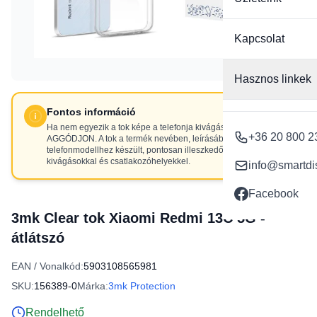
Kapcsolat
Hasznos linkek
Fontos információ
Ha nem egyezik a tok képe a telefonja kivágásaival, NE
+36 20 800 2
AGGÓDJON. A tok a termék nevében, leírásában szereplő
telefonmodellhez készült, pontosan illeszkedő
kivágásokkal és csatlakozóhelyekkel.
info@smartdi
Facebook
3mk Clear tok Xiaomi Redmi 13C 5G -
átlátszó
EAN / Vonalkód:
5903108565981
SKU:
156389-0
Márka:
3mk Protection
Rendelhető