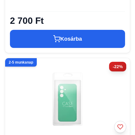
2 700 Ft
Kosárba
2-5 munkanap
-22%