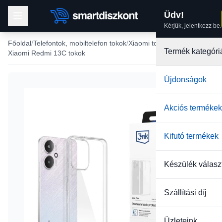
Üdv!
Kérjük, jelentkezz be.
Főoldal
Telefontok, mobiltelefon tokok
Xiaomi tokok
Termék kategóri
Xiaomi Redmi 13C tokok
Újdonságok
-36%
Akciós termékek
Kifutó termékek
Készülék válasz
Szállítási díj
Üzleteink