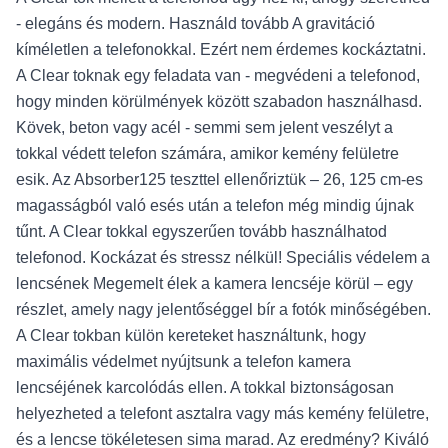
- elegáns és modern. Használd tovább A gravitáció
kíméletlen a telefonokkal. Ezért nem érdemes kockáztatni.
A Clear toknak egy feladata van - megvédeni a telefonod,
hogy minden körülmények között szabadon használhasd.
Kövek, beton vagy acél - semmi sem jelent veszélyt a
tokkal védett telefon számára, amikor kemény felületre
esik. Az Absorber125 teszttel ellenőriztük – 26, 125 cm-es
magasságból való esés után a telefon még mindig újnak
tűnt. A Clear tokkal egyszerűen tovább használhatod
telefonod. Kockázat és stressz nélkül! Speciális védelem a
lencsének Megemelt élek a kamera lencséje körül – egy
részlet, amely nagy jelentőséggel bír a fotók minőségében.
A Clear tokban külön kereteket használtunk, hogy
maximális védelmet nyújtsunk a telefon kamera
lencséjének karcolódás ellen. A tokkal biztonságosan
helyezheted a telefont asztalra vagy más kemény felületre,
és a lencse tökéletesen sima marad. Az eredmény? Kiváló