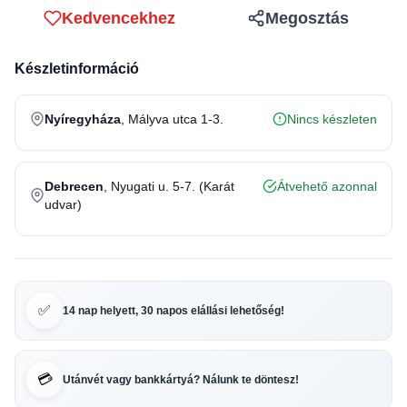
Kedvencekhez
Megosztás
Készletinformáció
Nyíregyháza
, Mályva utca 1-3.
Nincs készleten
Debrecen
, Nyugati u. 5-7. (Karát
Átvehető azonnal
udvar)
✅
14 nap helyett, 30 napos elállási lehetőség!
💳
Utánvét vagy bankkártyá? Nálunk te döntesz!