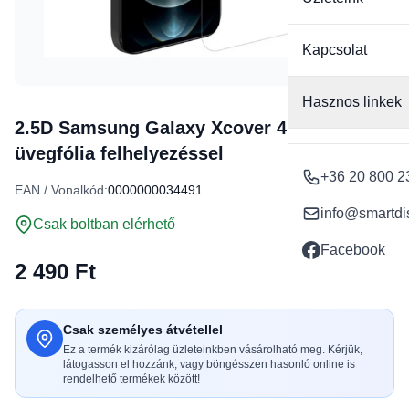
Kapcsolat
Hasznos linkek
2.5D Samsung Galaxy Xcover 4 / Xcover 4s
üvegfólia felhelyezéssel
+36 20 800 2
EAN / Vonalkód:
0000000034491
info@smartdi
Csak boltban elérhető
Facebook
2 490 Ft
Csak személyes átvétellel
Ez a termék kizárólag üzleteinkben vásárolható meg. Kérjük,
látogasson el hozzánk, vagy böngésszen hasonló online is
rendelhető termékek között!