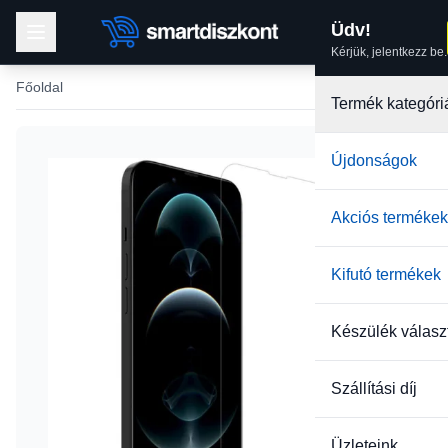
Üdv!
Kérjük, jelentkezz be.
Főoldal
Termék kategóri
Újdonságok
Akciós termékek
Kifutó termékek
Készülék válasz
Szállítási díj
Üzleteink