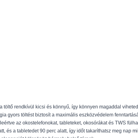
töltő rendkívül kicsi és könnyű, így könnyen magaddal viheted
ia gyors töltést biztosít a maximális eszközvédelem fenntartásá
eleértve az okostelefonokat, tableteket, okosórákat és TWS fülha
att, és a tabletedet 90 perc alatt, így időt takaríthatsz meg nap m