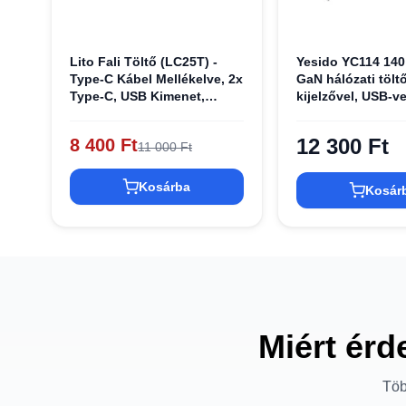
Lito Fali Töltő (LC25T) -
Yesido YC114 140
Type-C Kábel Mellékelve, 2x
GaN hálózati tölt
Type-C, USB Kimenet,
kijelzővel, USB-ve
PD65W, GaN, PC Tűzálló,
Type-C csatlakozó
EU Dugó - Fekete
12 300 Ft
8 400 Ft
11 000 Ft
Kosárba
Kosár
Miért érd
Töb