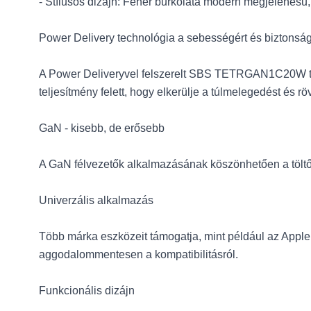
- Stílusos dizájn: Fehér burkolata modern megjelenésű,
Power Delivery technológia a sebességért és biztonság
A Power Deliveryvel felszerelt SBS TETRGAN1C20W töltő 
teljesítmény felett, hogy elkerülje a túlmelegedést és rö
GaN - kisebb, de erősebb
A GaN félvezetők alkalmazásának köszönhetően a tölt
Univerzális alkalmazás
Több márka eszközeit támogatja, mint például az Apple,
aggodalommentesen a kompatibilitásról.
Funkcionális dizájn