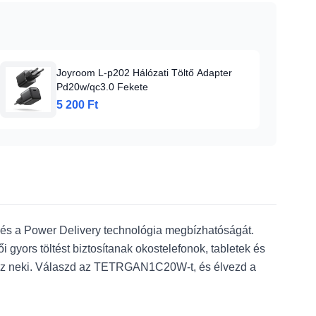
Joyroom L-p202 Hálózati Töltő Adapter
Pd20w/qc3.0 Fekete
5 200 Ft
és a Power Delivery technológia megbízhatóságát.
i gyors töltést biztosítanak okostelefonok, tabletek és
nöz neki. Válaszd az TETRGAN1C20W-t, és élvezd a