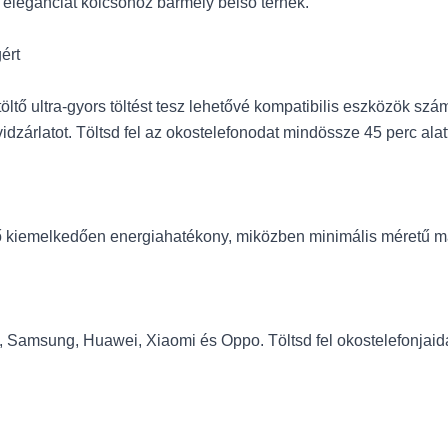
 eleganciát kölcsönöz bármely belső térnek.
ért
ultra-gyors töltést tesz lehetővé kompatibilis eszközök számá
vidzárlatot. Töltsd fel az okostelefonodat mindössze 45 perc alat
ő kiemelkedően energiahatékony, miközben minimális méretű ma
 Samsung, Huawei, Xiaomi és Oppo. Töltsd fel okostelefonjaidat,