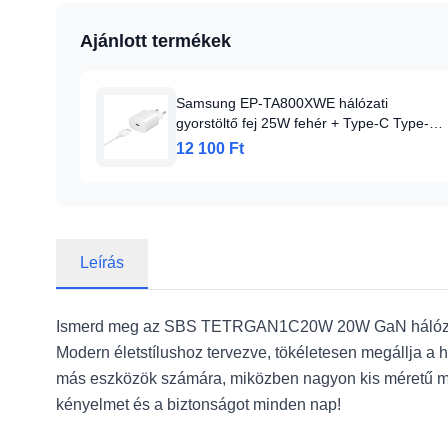
Ajánlott termékek
Samsung EP-TA800XWE hálózati
gyorstöltő fej 25W fehér + Type-C Type-C
kábel
12 100 Ft
Leírás
Ismerd meg az SBS TETRGAN1C20W 20W GaN hálózati töl
Modern életstílushoz tervezve, tökéletesen megállja a he
más eszközök számára, miközben nagyon kis méretű ma
kényelmet és a biztonságot minden nap!