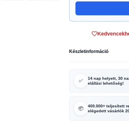
Kedvencekh
Készletinformáció
14 nap helyett, 30 n
✅
elállási lehetőség!
400.000+ teljesített 
📦
elégedett vásárlók 2