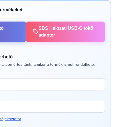
termékeket
tő
SBS Hálózati USB-C töltő
adapter
lérhető
ailben értesítünk, amikor a termék ismét rendelhető.
tájékoztatót
.