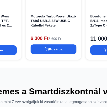
 W-os
Motorola TurboPower Utazó
Borofone h
ő TFT-
Töltő USB-A 33W USB-C
BN11 Imper
l és 2
Kábellel Fekete
2xType C 
val, fehér
Type C - T
fehér
11 000
6 300 Ft
8 600 Ft
Kosárba
ba
emes a Smartdiszkontnál 
b mint 7 éve szolgáljuk ki vásárlóinkat a legmagasabb színvon