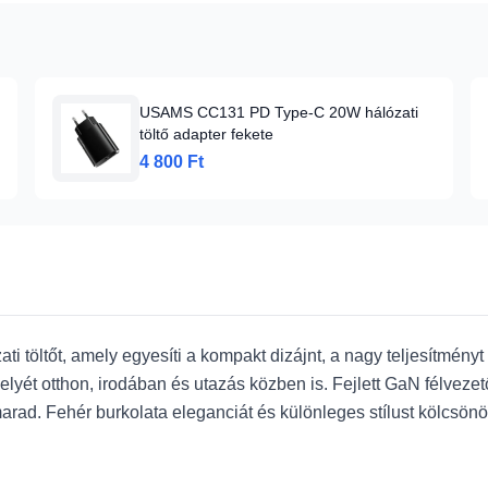
USAMS CC131 PD Type-C 20W hálózati
töltő adapter fekete
4 800 Ft
tőt, amely egyesíti a kompakt dizájnt, a nagy teljesítményt 
lyét otthon, irodában és utazás közben is. Fejlett GaN félvezető
rad. Fehér burkolata eleganciát és különleges stílust kölcsö