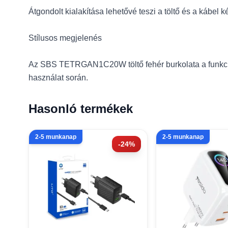
Átgondolt kialakítása lehetővé teszi a töltő és a kábel 
Stílusos megjelenés
Az SBS TETRGAN1C20W töltő fehér burkolata a funkcion
használat során.
Hasonló termékek
2-5 munkanap
2-5 munkanap
-24%