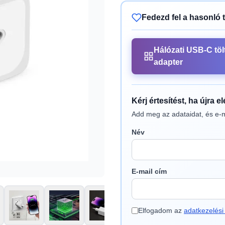
Fedezd fel a hasonló 
Hálózati USB-C töl
adapter
Kérj értesítést, ha újra e
Add meg az adataidat, és e-m
Név
E-mail cím
Elfogadom az
adatkezelési 