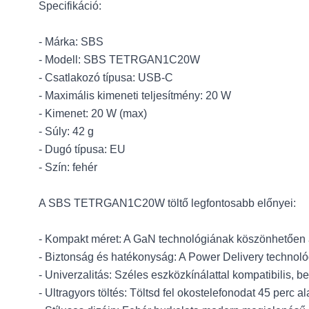
Specifikáció:
- Márka: SBS
- Modell: SBS TETRGAN1C20W
- Csatlakozó típusa: USB-C
- Maximális kimeneti teljesítmény: 20 W
- Kimenet: 20 W (max)
- Súly: 42 g
- Dugó típusa: EU
- Szín: fehér
A SBS TETRGAN1C20W töltő legfontosabb előnyei:
- Kompakt méret: A GaN technológiának köszönhetően a 
- Biztonság és hatékonyság: A Power Delivery technológ
- Univerzalitás: Széles eszközkínálattal kompatibilis, b
- Ultragyors töltés: Töltsd fel okostelefonodat 45 perc al