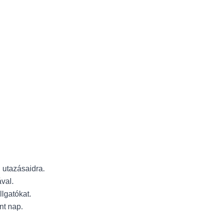
 utazásaidra.
val.
llgatókat.
int nap.