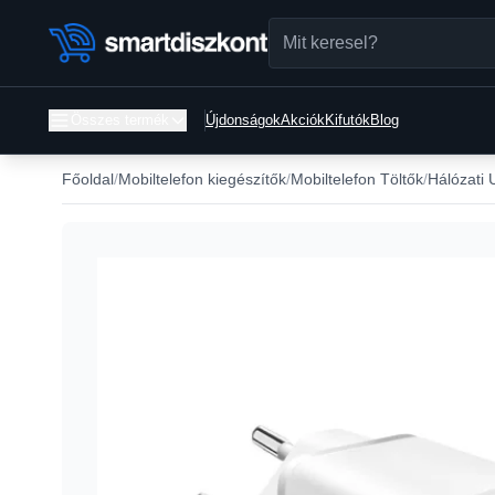
Összes termék
Újdonságok
Akciók
Kifutók
Blog
Főoldal
Mobiltelefon kiegészítők
Mobiltelefon Töltők
Hálózati 