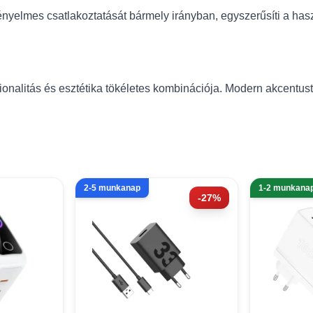
kényelmes csatlakoztatását bármely irányban, egyszerűsíti a hasz
alitás és esztétika tökéletes kombinációja. Modern akcentust 
2-5 munkanap
1-2 munkana
-27%