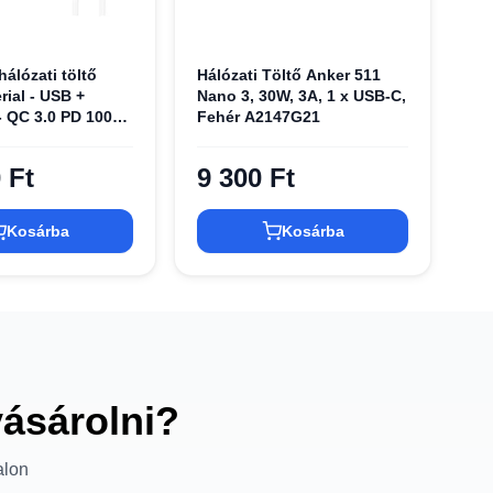
álózati töltő
Hálózati Töltő Anker 511
ial - USB +
Nano 3, 30W, 3A, 1 x USB-C,
- QC 3.0 PD 100W
Fehér A2147G21
ype C kábellel
 Ft
9 300 Ft
Kosárba
Kosárba
vásárolni?
alon