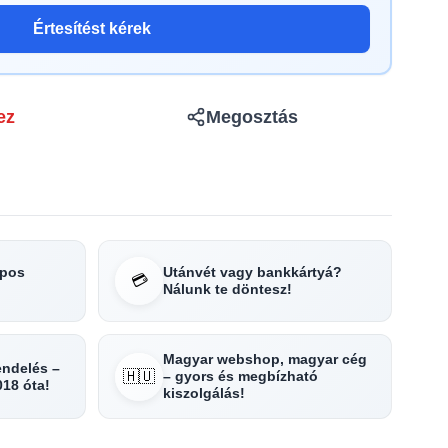
Értesítést kérek
ez
Megosztás
apos
Utánvét vagy bankkártyá?
💳
Nálunk te döntesz!
Magyar webshop, magyar cég
rendelés –
🇭🇺
– gyors és megbízható
018 óta!
kiszolgálás!