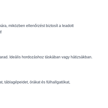
ra, miközben ellenőrzést biztosít a leadott
t!
rad. Ideális hordozáshoz táskában vagy hátizsákban.
 táblagépeidet, órákat és fülhallgatókat,