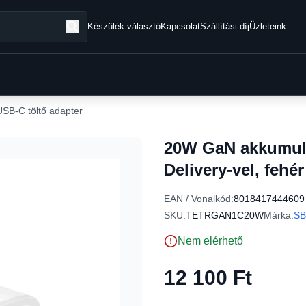
Készülék választó
Kapcsolat
Szállítási díj
Üzleteink
USB-C töltő adapter
20W GaN akkumulát
Delivery-vel, fehér
EAN / Vonalkód:
8018417444609
SKU:
TETRGAN1C20W
Márka:
SB
Nem elérhető
12 100 Ft