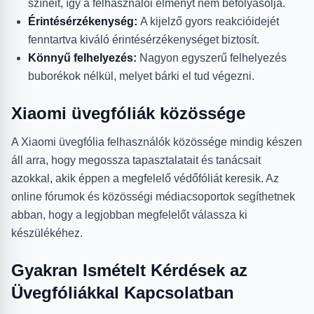
színeit, így a felhasználói élményt nem befolyásolja.
Érintésérzékenység:
A kijelző gyors reakcióidejét
fenntartva kiváló érintésérzékenységet biztosít.
Könnyű felhelyezés:
Nagyon egyszerű felhelyezés
buborékok nélkül, melyet bárki el tud végezni.
Xiaomi üvegfóliák közössége
A Xiaomi üvegfólia felhasználók közössége mindig készen
áll arra, hogy megossza tapasztalatait és tanácsait
azokkal, akik éppen a megfelelő védőfóliát keresik. Az
online fórumok és közösségi médiacsoportok segíthetnek
abban, hogy a legjobban megfelelőt válassza ki
készülékéhez.
Gyakran Ismételt Kérdések az
Üvegfóliákkal Kapcsolatban