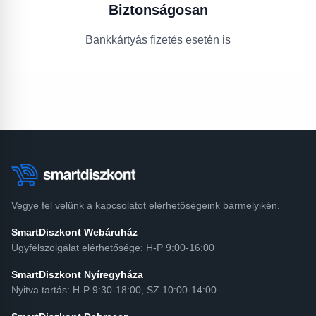
Biztonságosan
Bankkártyás fizetés esetén is
Vegye fel velünk a kapcsolatot elérhetőségeink bármelyikén.
SmartDiszkont Webáruház
Ügyfélszolgálat elérhetősége: H-P 9:00-16:00
SmartDiszkont Nyíregyháza
Nyitva tartás: H-P 9:30-18:00, SZ 10:00-14:00