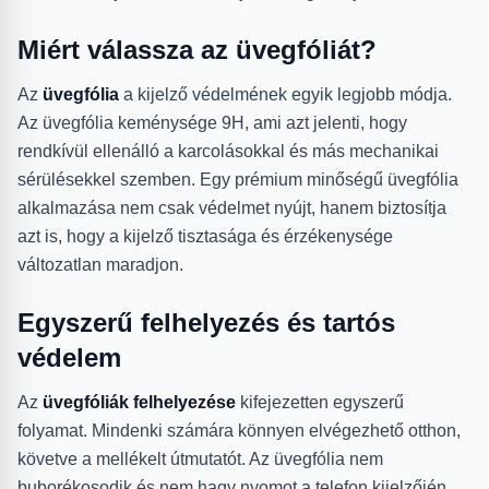
Miért válassza az üvegfóliát?
Az
üvegfólia
a kijelző védelmének egyik legjobb módja.
Az üvegfólia keménysége 9H, ami azt jelenti, hogy
rendkívül ellenálló a karcolásokkal és más mechanikai
sérülésekkel szemben. Egy prémium minőségű üvegfólia
alkalmazása nem csak védelmet nyújt, hanem biztosítja
azt is, hogy a kijelző tisztasága és érzékenysége
változatlan maradjon.
Egyszerű felhelyezés és tartós
védelem
Az
üvegfóliák felhelyezése
kifejezetten egyszerű
folyamat. Mindenki számára könnyen elvégezhető otthon,
követve a mellékelt útmutatót. Az üvegfólia nem
buborékosodik és nem hagy nyomot a telefon kijelzőjén,