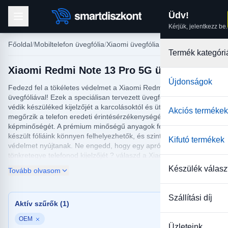
Üdv!
Kérjük, jelentkezz be.
Főoldal
Mobiltelefon üvegfólia
Xiaomi üvegfólia
Termék kategóri
Xiaomi Redmi Note 13 Pro 5G üvegfólia
Újdonságok
Fedezd fel a tökéletes védelmet a Xiaomi Redmi Note 13 Pro 5G
üvegfóliával! Ezek a speciálisan tervezett üvegfóliák kiválóan
védik készüléked kijelzőjét a karcolásoktól és ütésektől, miközben
Akciós termékek
megőrzik a telefon eredeti érintésérzékenységét és kristálytiszta
képminőségét. A prémium minőségű anyagok felhasználásával
készült fóliáink könnyen felhelyezhetők, és szinte észrevétlen
Kifutó termékek
védelmet nyújtanak. Ne engedd, hogy egy apró baleset
tönkretegye telefonod kijelzőjét ? válaszd a Xiaomi Redmi Note
13 Pro 5G üvegfóliát, és élvezd a nyugalmat!
Készülék válasz
Tovább olvasom
Vásárlás előtt ellenőrizd, hogy megfelelő típusú üvegfóliát válassz
a Xiaomi Redmi Note 13 Pro 5G készülékedhez. A pontos
Szállítási díj
illeszkedés biztosítja a teljes lefedettséget, így nem kell aggódnod
Aktív szűrők (1)
a képernyő széleinek sérülékenysége miatt. A fóliák karcálló
OEM
felülete hosszú távú védelmet nyújt, ugyanakkor a speciális
Üzleteink