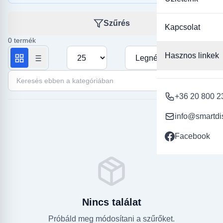
bevonat minimalizálja az ujjlenyomatok és szennyeződések
megjelenését a kijelzőn. Ne habozz, válaszd ki a legmegfelelőbb
üvegfóliát kínálatunkból, és biztosítsd be Xiaomi Redmi Note 13
Szűrés
Kapcsolat
Pro 5G telefonod kijelzőjét a mindennapi használat során!
0 termék
Termékek száma oldalanként
Rendezés
Hasznos linkek
Keresés ebben a kategóriában
+36 20 800 2
info@smartdi
Facebook
Nincs találat
Próbáld meg módosítani a szűrőket.