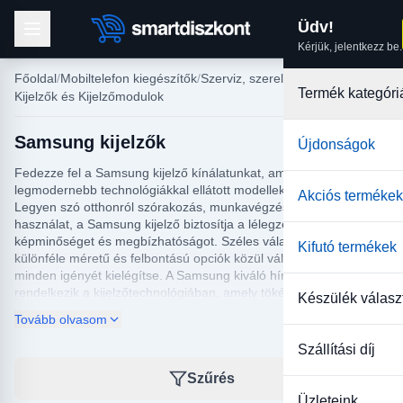
Üdv!
Kérjük, jelentkezz be.
Főoldal
Mobiltelefon kiegészítők
Szerviz, szerelés
Termék kategóri
Kijelzők és Kijelzőmodulok
Samsung kijelzők
Újdonságok
Fedezze fel a Samsung kijelző kínálatunkat, amelyben a
legmodernebb technológiákkal ellátott modelleket találhat.
Akciós termékek
Legyen szó otthonról szórakozás, munkavégzés vagy irodai
használat, a Samsung kijelző biztosítja a lélegzetelállító
képminőséget és megbízhatóságot. Széles választékunkban
Kifutó termékek
különféle méretű és felbontású opciók közül választhat, hogy
minden igényét kielégítse. A Samsung kiváló hírnévvel
rendelkezik a kijelzőtechnológiában, amely tökéletesen ötvözi a
Készülék válasz
stílust és a teljesítményt.
Tovább olvasom
A Samsung kijelzőkkel nemcsak a vizuális élmények
Szállítási díj
gazdagodnak, hanem a felhasználói élmény is új szintre
emelkedik. A fejlett képfeldolgozási technológiák mellett a
Szűrés
Samsung kijelzők energiahatékony megoldásokat kínálnak,
Üzleteink