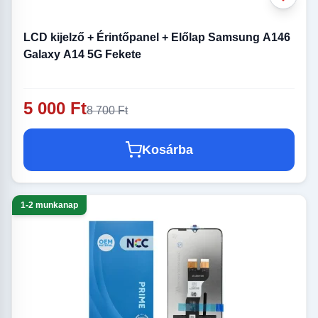
LCD kijelző + Érintőpanel + Előlap Samsung A146
Galaxy A14 5G Fekete
5 000 Ft
8 700 Ft
Kosárba
1-2 munkanap