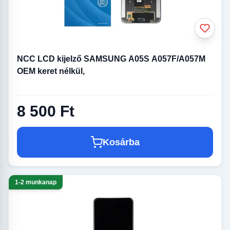
NCC LCD kijelző SAMSUNG A05S A057F/A057M
OEM keret nélkül,
8 500 Ft
Kosárba
1-2 munkanap