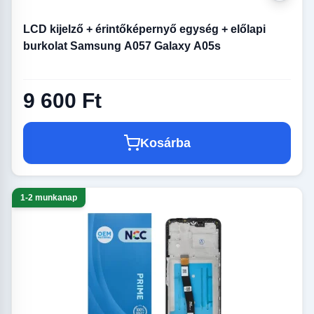
LCD kijelző + érintőképernyő egység + előlapi
burkolat Samsung A057 Galaxy A05s
9 600 Ft
Kosárba
1-2 munkanap