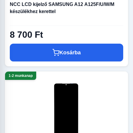
NCC LCD kijelző SAMSUNG A12 A125F/U/W/M
készülékhez kerettel
8 700 Ft
Kosárba
1-2 munkanap