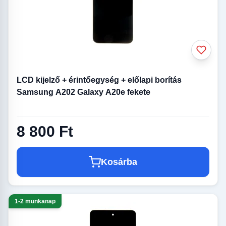
LCD kijelző + érintőegység + előlapi borítás
Samsung A202 Galaxy A20e fekete
8 800 Ft
Kosárba
1-2 munkanap