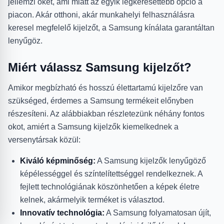
jellemzi őket, ami miatt az egyik legkeresettebb opció a
piacon. Akár otthoni, akár munkahelyi felhasználásra
keresel megfelelő kijelzőt, a Samsung kínálata garantáltan
lenyűgöz.
Miért válassz Samsung kijelzőt?
Amikor megbízható és hosszú élettartamú kijelzőre van
szükséged, érdemes a Samsung termékeit előnyben
részesíteni. Az alábbiakban részletezünk néhány fontos
okot, amiért a Samsung kijelzők kiemelkednek a
versenytársak közül:
Kiváló képminőség:
A Samsung kijelzők lenyűgöző
képélességgel és színtelítettséggel rendelkeznek. A
fejlett technológiának köszönhetően a képek életre
kelnek, akármelyik terméket is választod.
Innovatív technológia:
A Samsung folyamatosan újít,