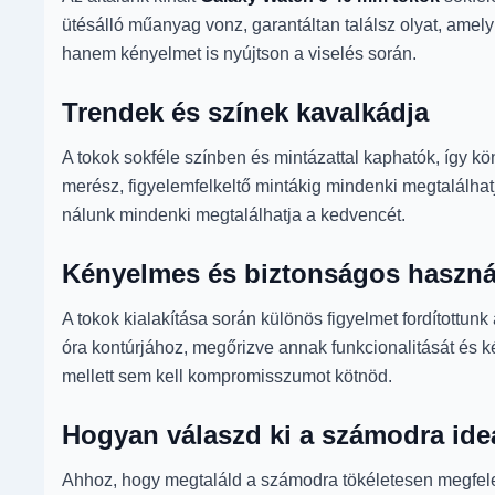
ütésálló műanyag vonz, garantáltan találsz olyat, amel
hanem kényelmet is nyújtson a viselés során.
Trendek és színek kavalkádja
A tokok sokféle színben és mintázattal kaphatók, így kö
merész, figyelemfelkeltő mintákig mindenki megtalálhat
nálunk mindenki megtalálhatja a kedvencét.
Kényelmes és biztonságos haszná
A tokok kialakítása során különös figyelmet fordítottun
óra kontúrjához, megőrizve annak funkcionalitását és k
mellett sem kell kompromisszumot kötnöd.
Hogyan válaszd ki a számodra ideá
Ahhoz, hogy megtaláld a számodra tökéletesen megfelel