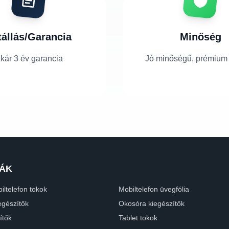
tállás/Garancia
Minőség
kár 3 év garancia
Jó minőségű, prémium
ÁK
iltelefon tokok
Mobiltelefon üvegfólia
egészítők
Okosóra kiegészítők
ítők
Tablet tokok