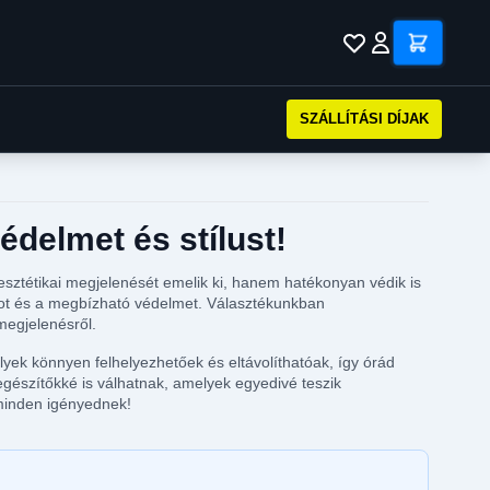
SZÁLLÍTÁSI DÍJAK
delmet és stílust!
ztétikai megjelenését emelik ki, hanem hatékonyan védik is
amot és a megbízható védelmet. Választékunkban
megjelenésről.
ek könnyen felhelyezhetőek és eltávolíthatóak, így órád
gészítőkké is válhatnak, amelyek egyedivé teszik
minden igényednek!