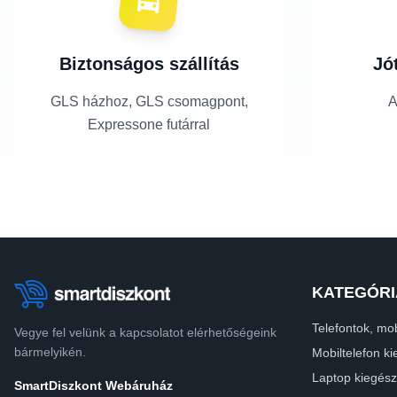
Biztonságos szállítás
Jó
GLS házhoz, GLS csomagpont,
A
Expressone futárral
KATEGÓRI
Telefontok, mob
Vegye fel velünk a kapcsolatot elérhetőségeink
bármelyikén.
Mobiltelefon ki
Laptop kiegész
SmartDiszkont Webáruház