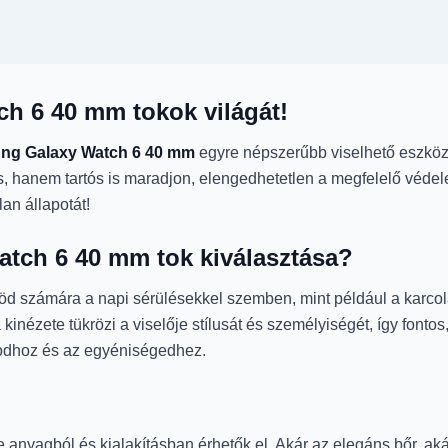
h 6 40 mm tokok világát!
ng Galaxy Watch 6 40 mm
egyre népszerűbb viselhető eszköz 
tos, hanem tartós is maradjon, elengedhetetlen a megfelelő v
an állapotát!
atch 6 40 mm tok kiválasztása?
d számára a napi sérülésekkel szemben, mint például a karcolá
inézete tükrözi a viselője stílusát és személyiségét, így fonto
ódodhoz és az egyéniségedhez.
 anyagból és kialakításban érhetők el. Akár az elegáns bőr, aká