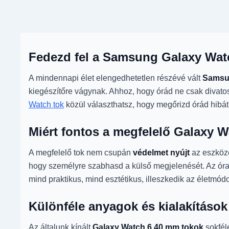
Fedezd fel a Samsung Galaxy Watc
A mindennapi élet elengedhetetlen részévé vált
Samsu
kiegészítőre vágynak. Ahhoz, hogy órád ne csak diva
Watch tok
közül választhatsz, hogy megőrizd órád hibátl
Miért fontos a megfelelő Galaxy W
A megfelelő tok nem csupán
védelmet nyújt
az eszközö
hogy személyre szabhasd a külső megjelenését. Az óra k
mind praktikus, mind esztétikus, illeszkedik az életm
Különféle anyagok és kialakítások
Az általunk kínált
Galaxy Watch 6 40 mm tokok
sokféle