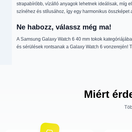
strapabíróbb, vízálló anyagok lehetnek ideálisak, míg e
színéhez és stílusához, így egy harmonikus összképet a
Ne habozz, válassz még ma!
A Samsung Galaxy Watch 6 40 mm tokok kategóriájában 
és sérülések rontsanak a Galaxy Watch 6 vonzerején! T
Miért érd
Töb