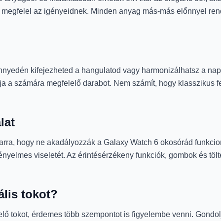
y megfelel az igényeidnek. Minden anyag más-más előnnyel rend
nnyedén kifejezheted a hangulatod vagy harmonizálhatsz a napi 
ja a számára megfelelő darabot. Nem számít, hogy klasszikus fek
lat
k arra, hogy ne akadályozzák a Galaxy Watch 6 okosórád funkcion
ényelmes viseletét. Az érintésérzékeny funkciók, gombok és tölt
lis tokot?
ő tokot, érdemes több szempontot is figyelembe venni. Gondolj