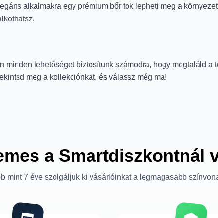
legáns alkalmakra egy prémium bőr tok lepheti meg a környezeted
lkothatsz.
minden lehetőséget biztosítunk számodra, hogy megtaláld a tök
ekintsd meg a kollekciónkat, és válassz még ma!
emes a Smartdiszkontnál 
b mint 7 éve szolgáljuk ki vásárlóinkat a legmagasabb színvon