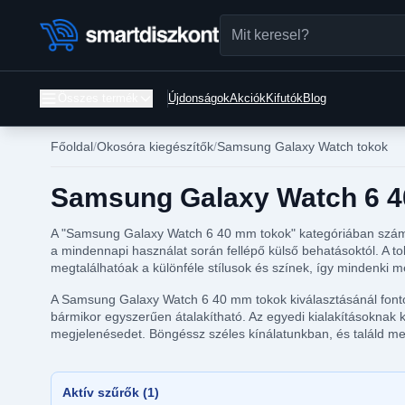
Összes termék
Újdonságok
Akciók
Kifutók
Blog
Főoldal
Okosóra kiegészítők
Samsung Galaxy Watch tokok
Samsung Galaxy Watch 6 40 
A "Samsung Galaxy Watch 6 40 mm tokok" kategóriában számos
a mindennapi használat során fellépő külső behatásoktól. A 
megtalálhatóak a különféle stílusok és színek, így mindenki m
A Samsung Galaxy Watch 6 40 mm tokok kiválasztásánál fontos
bármikor egyszerűen átalakítható. Az egyedi kialakításoknak
megjelenésedet. Böngéssz széles kínálatunkban, és találd 
Aktív szűrők (1)