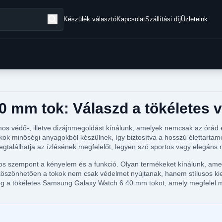
Készülék választó
Kapcsolat
Szállítási díj
Üzleteink
mm tok: Válaszd a tökéletes vé
 védő-, illetve dizájnmegoldást kínálunk, amelyek nemcsak az órád es
tokok minőségi anyagokból készülnek, így biztosítva a hosszú élettart
egtalálhatja az ízlésének megfelelőt, legyen szó sportos vagy elegáns 
 szempont a kényelem és a funkció. Olyan termékeket kínálunk, amely
 köszönhetően a tokok nem csak védelmet nyújtanak, hanem stílusos kie
meg a tökéletes Samsung Galaxy Watch 6 40 mm tokot, amely megfelel 