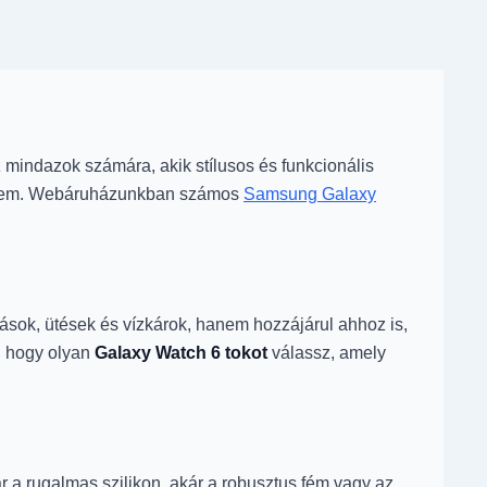
mindazok számára, akik stílusos és funkcionális
édelem. Webáruházunkban számos
Samsung Galaxy
sok, ütések és vízkárok, hanem hozzájárul ahhoz is,
s, hogy olyan
Galaxy Watch 6 tokot
válassz, amely
r a rugalmas szilikon, akár a robusztus fém vagy az