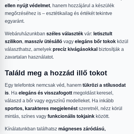
ellen nyújt védelmet
, hanem hozzájárul a készülék
megőrzéséhez is – esztétikailag és értékét tekintve
egyaránt.
Webáruházunkban
széles választék
vár:
letisztult
szilikon
,
masszív ütésálló
vagy
elegáns bőr tokok
közül
választhatsz, amelyek
precíz kivágásokkal
biztosítják a
zavartalan használatot.
Találd meg a hozzád illő tokot
Egy telefontok nemcsak véd, hanem
tükrözi a stílusodat
is
. Ha
elegáns és visszafogott
megoldást keresel,
válaszd a bőr vagy egyszínű modelleket. Ha inkább
sportos, karakteres megjelenést
szeretnél, nézz körül
mintás, színes vagy
funkcionális tokjaink
között.
Kínálatunkban találhatsz
mágneses záródású,