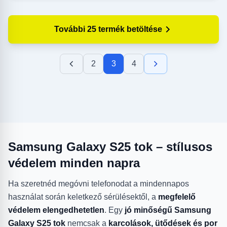
További 25 termék betöltése
2
3
4
Samsung Galaxy S25 tok – stílusos
védelem minden napra
Ha szeretnéd megóvni telefonodat a mindennapos
használat során keletkező sérülésektől, a
megfelelő
védelem elengedhetetlen
. Egy
jó minőségű Samsung
Galaxy S25 tok
nemcsak a
karcolások, ütődések és por