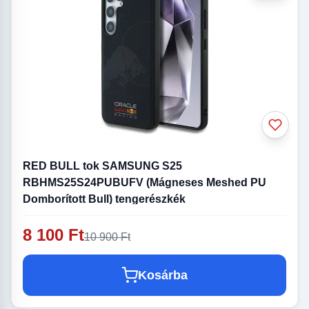
RED BULL tok SAMSUNG S25
RBHMS25S24PUBUFV (Mágneses Meshed PU
Domborított Bull) tengerészkék
8 100 Ft
10 900 Ft
Kosárba