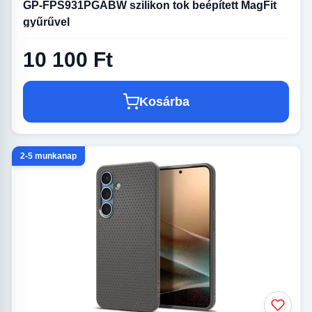
GP-FPS931PGABW szilikon tok beépített MagFit
gyűrűvel
10 100 Ft
Kosárba
2-5 munkanap