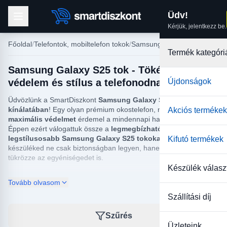
Üdv!
Kérjük, jelentkezz be.
Főoldal
Telefontok, mobiltelefon tokok
Samsung tokok
Termék kategóri
Samsung Galaxy S25 tok - Tökéletes
védelem és stílus a telefonodnak
Újdonságok
Üdvözlünk a SmartDiszkont
Samsung Galaxy S25 tok
kínálatában
! Egy olyan prémium okostelefon, mint a Galaxy S25,
Akciós termékek
maximális védelmet
érdemel a mindennapi használat során.
Éppen ezért válogattuk össze a
legmegbízhatóbb és
legstílusosabb
Samsung Galaxy S25 tokokat
, hogy
Kifutó termékek
készüléked ne csak biztonságban legyen, hanem tökéletesen
tükrözze az egyéniségedet is.
Készülék válasz
Fedezd fel
széles választékunkat
, ahol a modern védelem és a
Tovább olvasom
letisztult dizájn találkozik. Legyen szó a minimális vastagságú
szilikon tokokról
, a komolyabb behatások ellen védő
ütésálló
Szállítási díj
tokokról
, az elegáns megjelenést kölcsönző
bőr és műbőr
tokokról
, vagy a praktikus
flip tokokról
és
átlátszó modellekről
Szűrés
– nálunk biztosan megtalálod az igényeidhez és a
Samsung
Üzleteink