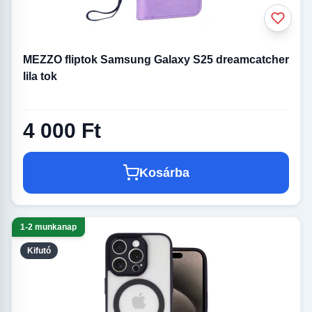
MEZZO fliptok Samsung Galaxy S25 dreamcatcher
lila tok
4 000 Ft
Kosárba
1-2 munkanap
Kifutó