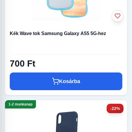
Kék Wave tok Samsung Galaxy A55 5G-hez
700 Ft
Kosárba
1-2 munkanap
-22%