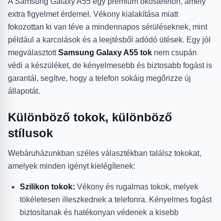
A Samsung Galaxy A55 egy prémium okostelefon, amely
extra figyelmet érdemel. Vékony kialakítása miatt
fokozottan ki van téve a mindennapos sérüléseknek, mint
például a karcolások és a leejtésből adódó ütések. Egy jól
megválasztott
Samsung Galaxy A55 tok
nem csupán
védi a készüléket, de kényelmesebb és biztosabb fogást is
garantál, segítve, hogy a telefon sokáig megőrizze új
állapotát.
Különböző tokok, különböző
stílusok
Webáruházunkban széles választékban találsz tokokat,
amelyek minden igényt kielégítenek:
Szilikon tokok:
Vékony és rugalmas tokok, melyek
tökéletesen illeszkednek a telefonra. Kényelmes fogást
biztosítanak és hatékonyan védenek a kisebb