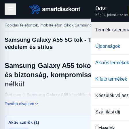
Üdv!
Kérjük, jelentkezz be.
Főoldal
Telefontok, mobiltelefon tokok
Samsung tokok
Termék kategóri
Samsung Galaxy A55 5G tok - Tökéletes
védelem és stílus
Újdonságok
Akciós termékek
Samsung Galaxy A55 tokok - Stílus
és biztonság, kompromisszumok
Kifutó termékek
nélkül
Óvd meg új
Samsung Galaxy A55
készülékedet a mindennapi
Készülék válasz
sérülésektől anélkül, hogy lemondanál a prémium megjelenésről!
Tovább olvasom
Kínálatunkat úgy állítottuk össze, hogy minden életstílushoz
kínáljunk megoldást:
Szállítási díj
Ultra vékony szilikon tokok:
Ha megőriznéd a telefon eredeti
Aktív szűrők (1)
színét és formáját.
Üzleteink