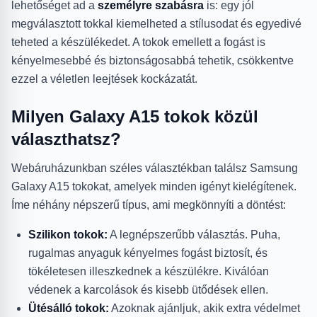
lehetőséget ad a
személyre szabásra
is: egy jól
megválasztott tokkal kiemelheted a stílusodat és egyedivé
teheted a készülékedet. A tokok emellett a fogást is
kényelmesebbé és biztonságosabbá tehetik, csökkentve
ezzel a véletlen leejtések kockázatát.
Milyen Galaxy A15 tokok közül
választhatsz?
Webáruházunkban széles választékban találsz Samsung
Galaxy A15 tokokat, amelyek minden igényt kielégítenek.
Íme néhány népszerű típus, ami megkönnyíti a döntést:
Szilikon tokok:
A legnépszerűbb választás. Puha,
rugalmas anyaguk kényelmes fogást biztosít, és
tökéletesen illeszkednek a készülékre. Kiválóan
védenek a karcolások és kisebb ütődések ellen.
Ütésálló tokok:
Azoknak ajánljuk, akik extra védelmet