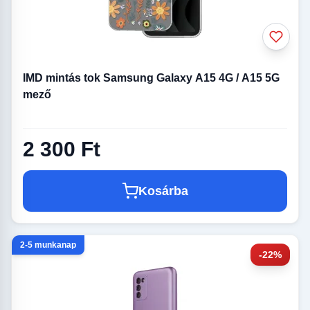
IMD mintás tok Samsung Galaxy A15 4G / A15 5G
mező
2 300 Ft
Kosárba
2-5 munkanap
-22%