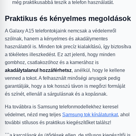
még praktikusabbá teszik a telefon használatát.
Praktikus és kényelmes megoldások
A Galaxy A15 telefontokjaink nemcsak a védelemről
szólnak, hanem a kényelmes és akadálymentes
használatról is. Minden tok precíz kialakítású, így biztosítva
a tökéletes illeszkedést. Ez azt jelenti, hogy minden
gombhoz, csatlakozóhoz és a kamerához is
akadálytalanul hozzáférhetsz
, anélkül, hogy le kellene
venned a tokot. A felhasznált minőségi anyagok pedig
garantálják, hogy a tok hosszú távon is megőrzi formáját
és színét, ellenáll a sárgulásnak és a kopásnak.
Ha továbbra is Samsung telefonmodellekhez keresel
védelmet, nézd meg teljes
Samsung tok kínálatunkat
, ahol
további stílusos és praktikus kiegészítőket találsz!
```a karcolások és ütődések ellen, de stílusos kiegészítői is