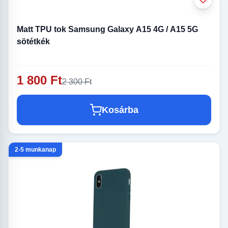
Matt TPU tok Samsung Galaxy A15 4G / A15 5G
sötétkék
1 800 Ft
2 300 Ft
Kosárba
2-5 munkanap