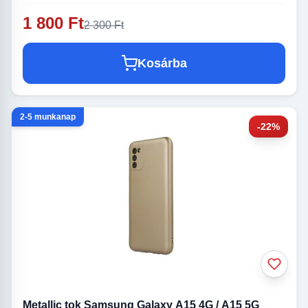
1 800 Ft
2 300 Ft
Kosárba
2-5 munkanap
-22%
Metallic tok Samsung Galaxy A15 4G / A15 5G