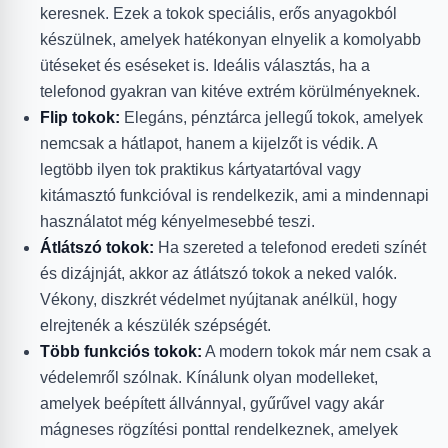
keresnek. Ezek a tokok speciális, erős anyagokból
készülnek, amelyek hatékonyan elnyelik a komolyabb
ütéseket és eséseket is. Ideális választás, ha a
telefonod gyakran van kitéve extrém körülményeknek.
Flip tokok:
Elegáns, pénztárca jellegű tokok, amelyek
nemcsak a hátlapot, hanem a kijelzőt is védik. A
legtöbb ilyen tok praktikus kártyatartóval vagy
kitámasztó funkcióval is rendelkezik, ami a mindennapi
használatot még kényelmesebbé teszi.
Átlátszó tokok:
Ha szereted a telefonod eredeti színét
és dizájnját, akkor az átlátszó tokok a neked valók.
Vékony, diszkrét védelmet nyújtanak anélkül, hogy
elrejtenék a készülék szépségét.
Több funkciós tokok:
A modern tokok már nem csak a
védelemről szólnak. Kínálunk olyan modelleket,
amelyek beépített állvánnyal, gyűrűvel vagy akár
mágneses rögzítési ponttal rendelkeznek, amelyek