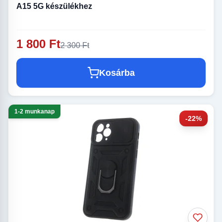
A15 5G készülékhez
1 800 Ft
2 300 Ft
Kosárba
1-2 munkanap
-22%