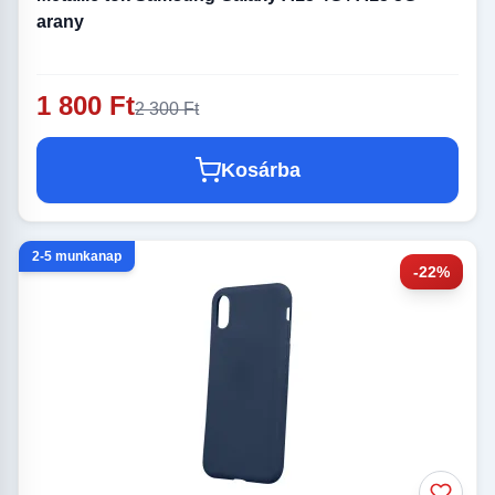
arany
1 800 Ft
2 300 Ft
Kosárba
2-5 munkanap
-22%