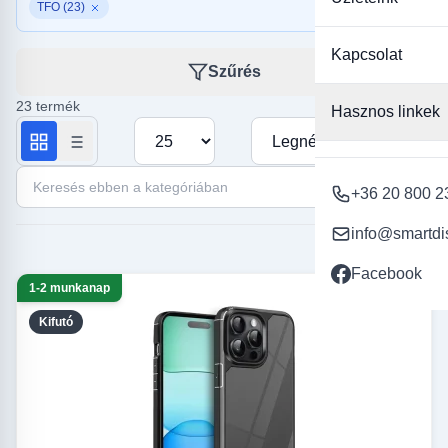
TFO (23)
Kapcsolat
Szűrés
23 termék
Hasznos linkek
Termékek száma oldalanként
Rendezés
Keresés ebben a kategóriában
+36 20 800 2
info@smartdi
Facebook
1-2 munkanap
Kifutó