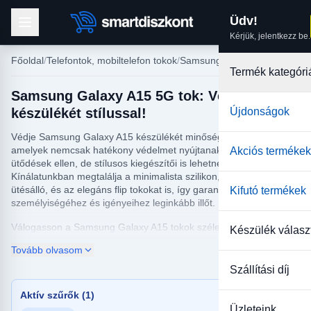
Üdv!
Kérjük, jelentkezz be.
Főoldal
Telefontok, mobiltelefon tokok
Samsung tokok
Termék kategóri
Samsung Galaxy A15 5G tok: Védje
készülékét stílussal!
Újdonságok
Védje Samsung Galaxy A15 készülékét minőségi tokjainkkal,
amelyek nemcsak hatékony védelmet nyújtanak a karcolások és
Akciós termékek
ütődések ellen, de stílusos kiegészítői is lehetnek telefonjának.
Kínálatunkban megtalálja a minimalista szilikon, a strapabíró
ütésálló, és az elegáns flip tokokat is, így garantáltan megtalálja a
Kifutó termékek
személyiségéhez és igényeihez leginkább illőt.
Válogasson a Samsung Galaxy A15 tokok széles választékából,
Készülék válasz
és vásárolja meg a tökéletes védelmet kedvező áron! Gyors
Tovább olvasom
kiszállítással biztosítjuk, hogy a kiválasztott termék a lehető
leghamarabb Önhöz kerüljön, így azonnal megóvhatja telefonját.
Szállítási díj
Aktív szűrők (1)
Üzleteink