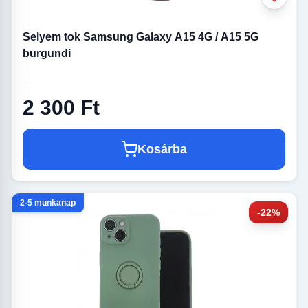
Selyem tok Samsung Galaxy A15 4G / A15 5G
burgundi
2 300 Ft
Kosárba
2-5 munkanap
-22%