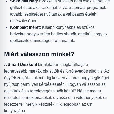
Sokoldalúság:
Ezekkel a sütőkkel nem csak süthet, de
grillezhet és akár aszalhat is. Az automata programok
további segítséget nyújtanak a változatos ételek
elkészítésében.
Kompakt méret:
Kisebb konyhákba és szűkös
helyekre nagyszerűen beilleszthetők, anélkül, hogy az
ételkészítés minőségén rontanának.
Miért válasszon minket?
A
Smart Diszkont
kínálatában megtalálhatja a
legnevesebb márkák olajsütőit és forrólevegős sütőit is. Az
ügyfélszolgálatunk mindig készen áll arra, hogy segítséget
nyújtson bármilyen kérdés esetén. Hogyan válasszon az
olajsütők és a forrólevegős sütők közül? Nézze meg a
részletes termékleírásokat, olvassa el a véleményeket, és
fedezze fel, melyik készülék illik legjobban az Ön
konyhájába.