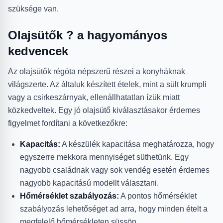
szüksége van.
Olajsütők ? a hagyományos
kedvencek
Az olajsütők régóta népszerű részei a konyháknak
világszerte. Az általuk készített ételek, mint a sült krumpli
vagy a csirkeszárnyak, ellenállhatatlan ízük miatt
közkedveltek. Egy jó olajsütő kiválasztásakor érdemes
figyelmet fordítani a következőkre:
Kapacitás:
A készülék kapacitása meghatározza, hogy
egyszerre mekkora mennyiséget süthetünk. Egy
nagyobb családnak vagy sok vendég esetén érdemes
nagyobb kapacitású modellt választani.
Hőmérséklet szabályozás:
A pontos hőmérséklet
szabályozás lehetőséget ad arra, hogy minden ételt a
megfelelő hőmérsékleten süssön.