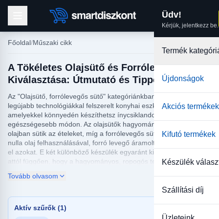
Üdv!
Kérjük, jelentkezz be.
Főoldal
Műszaki cikk
Termék kategóri
A Tökéletes Olajsütő és Forrólevegős Sütő
Kiválasztása: Útmutató és Tippek
Újdonságok
Az "Olajsütő, forrólevegős sütő" kategóriánkban megtalálhatod a
legújabb technológiákkal felszerelt konyhai eszközöket,
Akciós termékek
amelyekkel könnyedén készíthetsz ínycsiklandozó ételeket
egészségesebb módon. Az olajsütők hagyományos módon, bő
olajban sütik az ételeket, míg a forrólevegős sütők minimális vagy
Kifutó termékek
nulla olaj felhasználásával, forró levegő áramoltatásával készítik
el azokat. E két különböző készülék egyaránt kiváló választás,
attól függően, hogy a hagyományos, ropogós textúrát, vagy a
Készülék válasz
diétásabb változatot részesíted előnyben.
Tovább olvasom
Webáruházunk kínálatában számos olajsütő és forrólevegős sütő
Szállítási díj
közül választhatsz, így megtalálhatod az igényeidnek leginkább
megfelelőt. Akár egy nagyobb kapacitású olajsütőt keresel
Aktív szűrők (1)
nagyobb családi összejövetelekhez, akár egy kompakt
Üzleteink