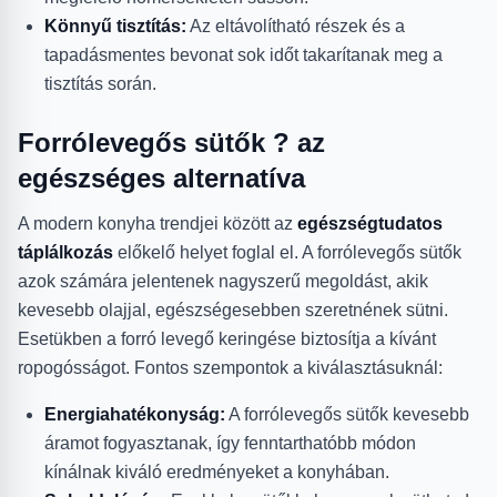
Könnyű tisztítás:
Az eltávolítható részek és a
tapadásmentes bevonat sok időt takarítanak meg a
tisztítás során.
Forrólevegős sütők ? az
egészséges alternatíva
A modern konyha trendjei között az
egészségtudatos
táplálkozás
előkelő helyet foglal el. A forrólevegős sütők
azok számára jelentenek nagyszerű megoldást, akik
kevesebb olajjal, egészségesebben szeretnének sütni.
Esetükben a forró levegő keringése biztosítja a kívánt
ropogósságot. Fontos szempontok a kiválasztásuknál:
Energiahatékonyság:
A forrólevegős sütők kevesebb
áramot fogyasztanak, így fenntarthatóbb módon
kínálnak kiváló eredményeket a konyhában.