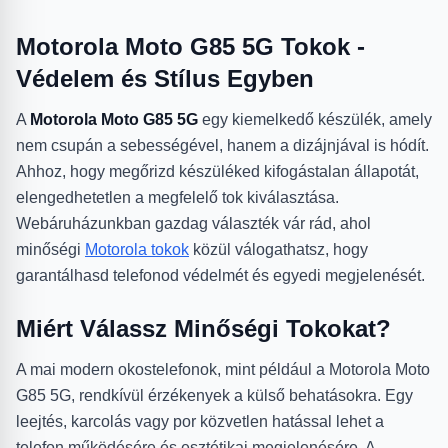
Motorola Moto G85 5G Tokok -
Védelem és Stílus Egyben
A
Motorola Moto G85 5G
egy kiemelkedő készülék, amely
nem csupán a sebességével, hanem a dizájnjával is hódít.
Ahhoz, hogy megőrizd készüléked kifogástalan állapotát,
elengedhetetlen a megfelelő tok kiválasztása.
Webáruházunkban gazdag választék vár rád, ahol
minőségi
Motorola tokok
közül válogathatsz, hogy
garantálhasd telefonod védelmét és egyedi megjelenését.
Miért Válassz Minőségi Tokokat?
A mai modern okostelefonok, mint például a Motorola Moto
G85 5G, rendkívül érzékenyek a külső behatásokra. Egy
leejtés, karcolás vagy por közvetlen hatással lehet a
telefon működésére és esztétikai megjelenésére. A