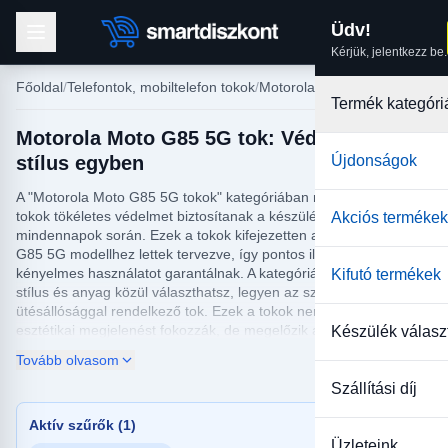
Üdv!
Kérjük, jelentkezz be.
Főoldal
Telefontok, mobiltelefon tokok
Motorola tokok
Termék kategóri
Motorola Moto G85 5G tok: Védelem és
stílus egyben
Újdonságok
A "Motorola Moto G85 5G tokok" kategóriában megtalálható
tokok tökéletes védelmet biztosítanak a készülékednek a
Akciós termékek
mindennapok során. Ezek a tokok kifejezetten a Motorola Moto
G85 5G modellhez lettek tervezve, így pontos illeszkedést és
kényelmes használatot garantálnak. A kategóriában többféle
Kifutó termékek
stílus és anyag közül választhatsz, legyen az szilikon, bőr vagy
ütésállósággal rendelkező tok. Ezek a tokok nemcsak az
esztétikai megjelenést fokozzák, de megelőzik a karcolásokat és
Készülék válasz
ütéseket is, ezáltal hosszú távon megóvják a készüléked
Tovább olvasom
állapotát.
Szállítási díj
Fedezd fel a "Motorola Moto G85 5G tokok" választékát, és találd
meg a számodra legmegfelelőbb védelmi megoldást. Akár
Aktív szűrők (1)
sportos, akár elegáns megjelenést keresel, itt biztosan
Üzleteink