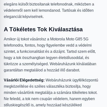
elegáns külsőt biztosítanak telefonodnak, miközben a
védelemről sem kell lemondanod. Tartósak és időtlen
eleganciát képviselnek.
A Tökéletes Tok Kiválasztása
Amikor új tokot vásárolsz a Motorola Moto G85 5G
telefonodra, fontos, hogy figyelembe vedd a védelmi
szintet, a funkcionalitást és a dizájnt. Tartsd szem előtt,
hogy a tok összhangban legyen életstílusoddal, és
tükrözze a személyiséged. Webáruházunk kínálatában
garantáltan megtalálod a hozzád illő darabot.
Vásárlói Elégedettség:
Webáruházunk ügyfélközpontú
megközelítése és széles választéka biztosítja, hogy
minden vásárlónk megtalálja a számára tökéletes tokot.
Ne feledd, a tok nem csupán védelem, hanem egyben
stíluskiegészítő is, amely hozzáad készüléked