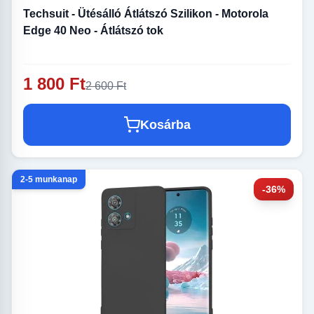
Techsuit - Ütésálló Átlátszó Szilikon - Motorola
Edge 40 Neo - Átlátszó tok
1 800 Ft
2 600 Ft
Kosárba
2-5 munkanap
-36%