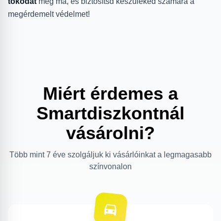
tokodat
még ma, és biztosítsd készüléked számára a
megérdemelt védelmet!
Miért érdemes a
Smartdiszkontnál
vásárolni?
Több mint 7 éve szolgáljuk ki vásárlóinkat a legmagasabb
színvonalon