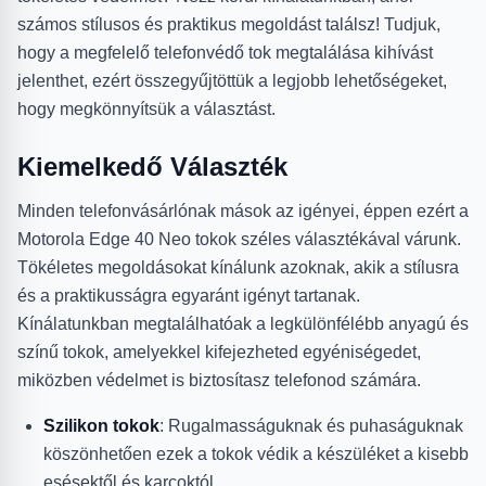
számos stílusos és praktikus megoldást találsz! Tudjuk,
hogy a megfelelő telefonvédő tok megtalálása kihívást
jelenthet, ezért összegyűjtöttük a legjobb lehetőségeket,
hogy megkönnyítsük a választást.
Kiemelkedő Választék
Minden telefonvásárlónak mások az igényei, éppen ezért a
Motorola Edge 40 Neo tokok széles választékával várunk.
Tökéletes megoldásokat kínálunk azoknak, akik a stílusra
és a praktikusságra egyaránt igényt tartanak.
Kínálatunkban megtalálhatóak a legkülönfélébb anyagú és
színű tokok, amelyekkel kifejezheted egyéniségedet,
miközben védelmet is biztosítasz telefonod számára.
Szilikon tokok
: Rugalmasságuknak és puhaságuknak
köszönhetően ezek a tokok védik a készüléket a kisebb
esésektől és karcoktól.