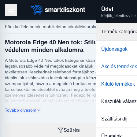
Üdv!
Kérjük, jelentkezz be.
Főoldal
Telefontok, mobiltelefon tokok
Motorola tokok
Termék kategóri
Motorola Edge 40 Neo tok: Stílusos
védelem minden alkalomra
Újdonságok
A Motorola Edge 40 Neo tokok kategóriánkban a legújabb és
legstílusosabb védelmi megoldásokat kínáljuk, amelyek
Akciós termékek
tökéletesen illeszkednek telefonod formájához és designjához. Az
ideális tok kiválasztása kulcsfontosságú a készülék védelme
szempontjából, hiszen a megfelelő borítás nemcsak a
Kifutó termékek
karcolásoktól és ütésektől óvhatja meg a telefont, hanem
személyes ízlésedet is tükrözheti. Fedezd fel kínálatunkban a
különböző anyagú, mintájú és színű tokokat, amelyek között
Készülék válasz
biztosan megtalálod az igényeidnek leginkább megfelelő darabot.
Tovább olvasom
Legyen szó elegáns bőrtokról vagy sportos szilikon változatról,
nálunk mindenki megtalálhatja azt, amire szüksége van.
Szállítási díj
Az aktuális trendeknek megfelelően kiválogatott Motorola Edge
Szűrés
40 Neo tok trendjeink nemcsak a legmagasabb szintű védelmet
Üzleteink