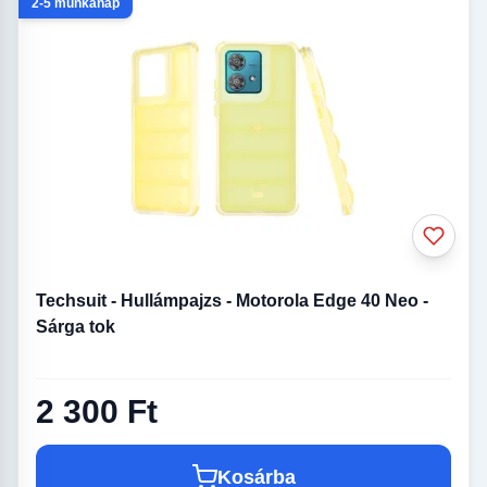
2-5 munkanap
Techsuit - Hullámpajzs - Motorola Edge 40 Neo -
Sárga tok
2 300 Ft
Kosárba