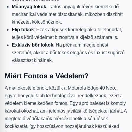
Műanyag tokok
: Tartós anyaguk révén kiemelkedő
mechanikai védelmet biztosítanak, miközben diszkrét
kinézetet kölcsönöznek.
Flip tokok
: Ezek a típusok körbefogják a telefonodat,
teljes körű védelmet biztosítva a kijelző számára is.
Exkluzív bőr tokok
: Ha prémium megjelenést
szeretnél, akkor a bőr tokok elegáns és luxust sugárzó
választást kínálnak.
Miért Fontos a Védelem?
A mai okostelefonok, köztük a Motorola Edge 40 Neo,
egyre bonyolultabb technológiával rendelkeznek, ezért a
védelem kiemelkedően fontos. Egy apró baleset is komoly
károkat okozhat, ami jelentős javítási költségekkel járhat. A
megfelelő védőtakarók mérsékelhetik a sérülések
kockázatát, így hosszútávon hozzájárulnak készüléked