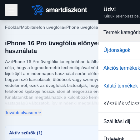
Üdv!
Kérjük, jelentkezz be.
Főoldal
Mobiltelefon üvegfólia
iPhone üvegfólia
Termék kategóri
iPhone 16 Pro üvegfólia előnyei és
használata
Újdonságok
Az iPhone 16 Pro üvegfólia kategóriában található termékeink
célja, hogy a legmodernebb technológiával védjék készüléked
Akciós termékek
kijelzőjét a mindennapos használat során előforduló sérülésektől.
Legyen szó karcolások, ütődések vagy szennyeződések elleni
védelemről, ezek az üvegfóliák biztosítják, hogy iPhone 16 Pro
Kifutó termékek
telefonod kijelzője hosszú időn át megőrizze eredeti állapotát.
Kínálatunkban megtalálhatók a különböző keménységű és
vastagságú változatok, így mindenki megtalálhatja a számára
Készülék válasz
legmegfelelőbb védelmet biztosító üvegfóliát, amely a legújabb
Tovább olvasom
kijelzők technikai igényeinek is maximálisan megfelel.
Szállítási díj
Az iPhone 16 Pro üvegfóliák egyszerű felhelyezést és
buborékmentes alkalmazást tesznek lehetővé, így a telepítés
Aktív szűrők (1)
során sem kell aggódnod a sikeres végeredmény miatt. Az
Üzleteink