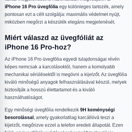
iPhone 16 Pro üvegfólia
egy különleges tartozék, amely
pontosan ezt a célt szolgálja: maximális védelmet nyújt,
miközben megőrzi a készülék elegáns megjelenését.
Miért válaszd az üvegfóliát az
iPhone 16 Pro-hoz?
Az iPhone 16 Pro üvegfólia egyedi tulajdonságai révén
képes nemcsak a karcolásoktól, hanem a komolyabb
mechanikai sérülésektől is megóvni a kijelzőt. Az üvegfólia
kiváló minőségű anyagok felhasználásával készül, melyek
biztosítják a hosszú élettartamot és a kiváló
használhatóságot.
Egy minőségi üvegfólia rendelkezik
9H keménységi
besorolással
, amely gyakorlatilag karcállóvá teszi a
kijelzőt, megőrizve ezzel a telefon eredeti állapotát. Ezen