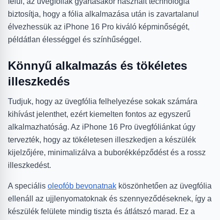
felül, az üvegfóliák gyártásakor használt technológia
biztosítja, hogy a fólia alkalmazása után is zavartalanul
élvezhessük az iPhone 16 Pro kiváló képminőségét,
példátlan élességgel és színhűséggel.
Könnyű alkalmazás és tökéletes
illeszkedés
Tudjuk, hogy az üvegfólia felhelyezése sokak számára
kihívást jelenthet, ezért kiemelten fontos az egyszerű
alkalmazhatóság. Az iPhone 16 Pro üvegfóliánkat úgy
tervezték, hogy az tökéletesen illeszkedjen a készülék
kijelzőjére, minimalizálva a buborékképződést és a rossz
illeszkedést.
A speciális
oleofób bevonatnak
köszönhetően az üvegfólia
ellenáll az ujjlenyomatoknak és szennyeződéseknek, így a
készülék felülete mindig tiszta és átlátszó marad. Ez a