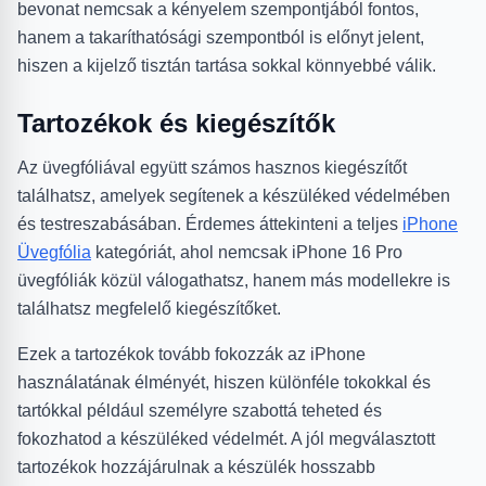
bevonat nemcsak a kényelem szempontjából fontos,
hanem a takaríthatósági szempontból is előnyt jelent,
hiszen a kijelző tisztán tartása sokkal könnyebbé válik.
Tartozékok és kiegészítők
Az üvegfóliával együtt számos hasznos kiegészítőt
találhatsz, amelyek segítenek a készüléked védelmében
és testreszabásában. Érdemes áttekinteni a teljes
iPhone
Üvegfólia
kategóriát, ahol nemcsak iPhone 16 Pro
üvegfóliák közül válogathatsz, hanem más modellekre is
találhatsz megfelelő kiegészítőket.
Ezek a tartozékok tovább fokozzák az iPhone
használatának élményét, hiszen különféle tokokkal és
tartókkal például személyre szabottá teheted és
fokozhatod a készüléked védelmét. A jól megválasztott
tartozékok hozzájárulnak a készülék hosszabb