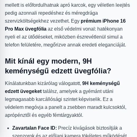
mellett is előfordulhatnak apró karcok, egy véletlen leejtés
pedig azonnali repedéshez és méregdrága
szervizköltségekhez vezethet. Egy
prémium iPhone 16
Pro Max üvegfólia
az első védelmi vonal: hatékonyan
nyeli el az ütődéseket, miközben észrevétlenül simul a
telefon felületére, megőrizve annak eredeti eleganciáját.
Mit kínál egy modern, 9H
keménységű edzett üvegfólia?
Kínálatunkban kizárólag válogatott,
9H keménységű
edzett üvegeket
találsz, amelyek a gyémánt utáni
legmagasabb karcállósági szintet képviselik. Ez a
védelem megóvja a panelt a zsebben maradt kulcsoktól,
aprópénztől és egyéb fémtárgyaktól.
Zavartalan Face ID:
Precíz kivágások biztosítják a
szenzorok és az előlapi kamera tökéletes működését.