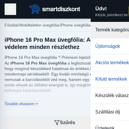
Üdv!
Kérjük, jelentkezz be.
Főoldal
Mobiltelefon üvegfólia
iPhone üvegfólia
Termék kategóri
iPhone 16 Pro Max üvegfólia: A tökéletes
védelem minden részlethez
Újdonságok
iPhone 16 Pro Max üvegfólia ? Prémium kijelzővédelem
Akciós termékek
Az
iPhone 16 Pro Max üvegfólia
a legbiztosabb módja annak,
hogy megóvd készüléked hatalmas és értékes kijelzőjét a
mindennapi sérülésektől. Egy kiváló minőségű edzett üveg
Kifutó termékek
nemcsak a karcolásoktól véd meg, hanem egy esetleges leejtés
során elnyeli az ütődési energiát is, így megkímélheted magad a
költséges kijelzőjavítástól.
Készülék válasz
Miért érdemes tőlünk választanod
Tovább olvasom
Szállítási díj
kijelzővédő üveget?
Szűrés
9H keménység:
Extrém ellenállóság a kulcsok, aprópénz és éles
Üzleteink