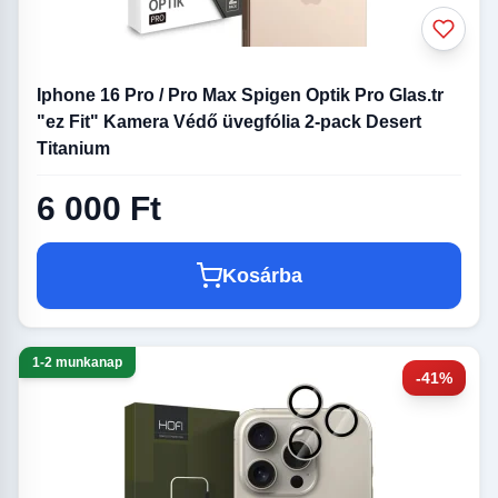
Iphone 16 Pro / Pro Max Spigen Optik Pro Glas.tr
"ez Fit" Kamera Védő üvegfólia 2-pack Desert
Titanium
6 000 Ft
Kosárba
1-2 munkanap
-41%