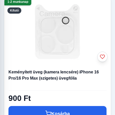
1-2 munkanap
Kifutó
Keményített üveg (kamera lencsére) iPhone 16
Pro/16 Pro Max (szigetes) üvegfólia
900 Ft
Kosárba