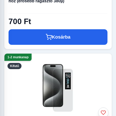
hoz (erősebb ragasztó 380µ)
700 Ft
Kosárba
1-2 munkanap
Kifutó