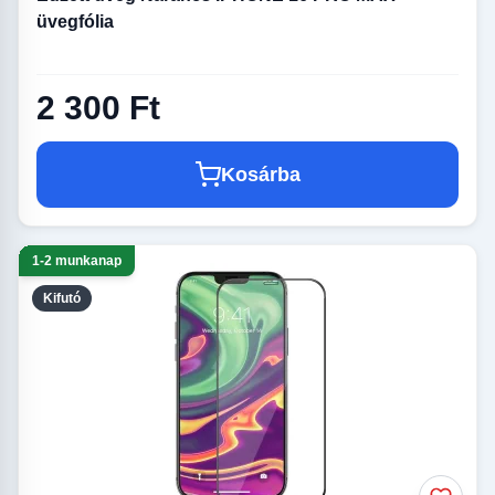
üvegfólia
2 300 Ft
Kosárba
1-2 munkanap
Kifutó