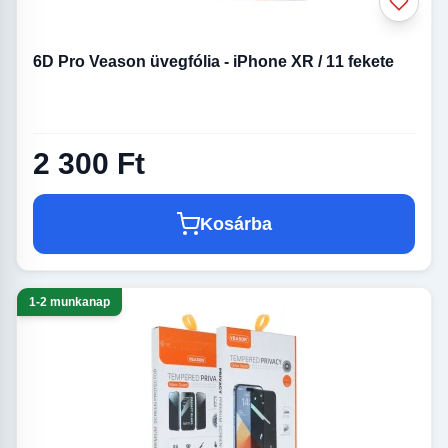
6D Pro Veason üvegfólia - iPhone XR / 11 fekete
iPhone 13 / 13 Pro
iPhone 13 mini üvegfóliák
üvegfóliák
2 300 Ft
Kosárba
iPhone 12 Pro Max
iPhone 12/ 12 Pro
üvegfóliák
üvegfóliák
1-2 munkanap
iPhone 12 mini üvegfóliák
iPhone 5/5S/SE üvegfóliák