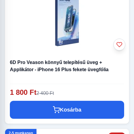
6D Pro Veason könnyű telepítésű üveg +
Applikátor - iPhone 16 Plus fekete üvegfólia
1 800 Ft
2 400 Ft
Kosárba
2-5 munkanap