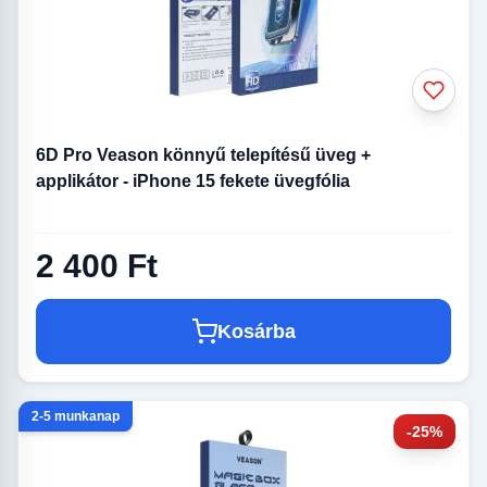
6D Pro Veason könnyű telepítésű üveg +
applikátor - iPhone 15 fekete üvegfólia
2 400 Ft
Kosárba
2-5 munkanap
-25%