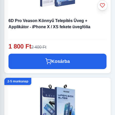
6D Pro Veason Könnyű Telepítés Üveg +
Applikátor - iPhone X / XS fekete üvegfólia
1 800 Ft
2 400 Ft
Kosárba
2-5 munkanap