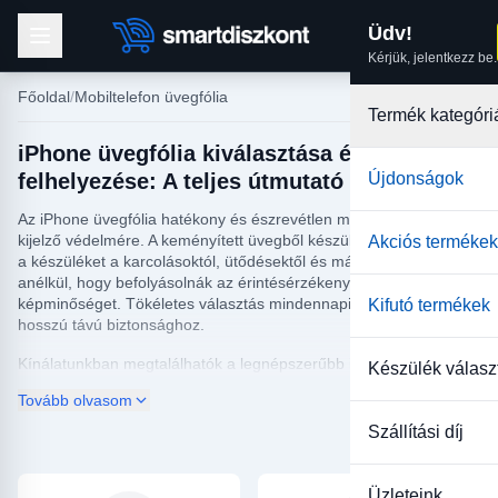
Üdv!
Kérjük, jelentkezz be.
Főoldal
Mobiltelefon üvegfólia
Termék kategóri
iPhone üvegfólia kiválasztása és
felhelyezése: A teljes útmutató
Újdonságok
Az iPhone üvegfólia hatékony és észrevétlen megoldást nyújt a
kijelző védelmére. A keményített üvegből készült fóliák megóvják
Akciós termékek
a készüléket a karcolásoktól, ütődésektől és más sérülésektől
anélkül, hogy befolyásolnák az érintésérzékenységet vagy a
képminőséget. Tökéletes választás mindennapi használathoz és
Kifutó termékek
hosszú távú biztonsághoz.
Kínálatunkban megtalálhatók a legnépszerűbb iPhone
Készülék válasz
modellekhez illeszkedő védőfóliák, melyek egyszerűen
Tovább olvasom
felhelyezhetők, mégis maximális védelmet nyújtanak. A
megbízható üvegfólia segít megőrizni készüléked újszerű
Szállítási díj
állapotát, és megóv a drága kijelzőcserétől.
Üzleteink