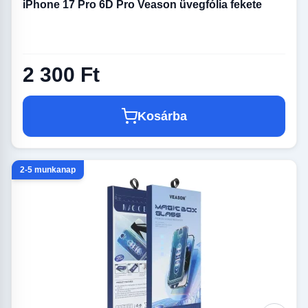
iPhone 17 Pro 6D Pro Veason üvegfólia fekete
2 300 Ft
Kosárba
2-5 munkanap