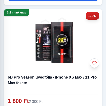
1-2 munkanap
-22%
6D Pro Veason üvegfólia - iPhone XS Max / 11 Pro
Max fekete
1 800 Ft
2 300 Ft