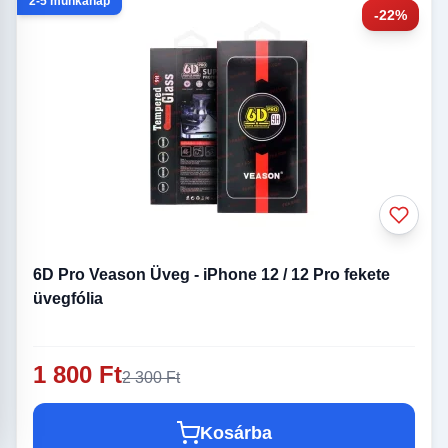
2-5 munkanap
-22%
6D Pro Veason Üveg - iPhone 12 / 12 Pro fekete
üvegfólia
1 800 Ft
2 300 Ft
Kosárba