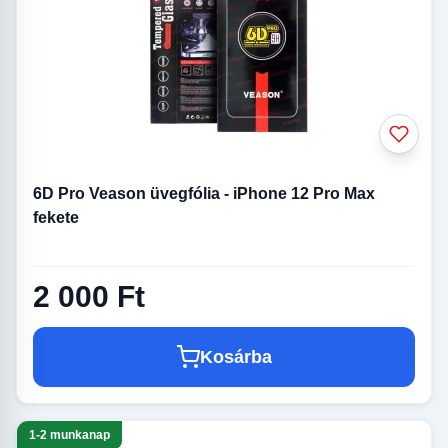
iPhone X/XS/11 Pro (5.8)
üvegfólia
6D Pro Veason üvegfólia - iPhone 12 Pro Max
fekete
2 000 Ft
Kosárba
1-2 munkanap