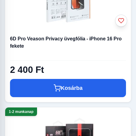
iPhone XR / 11 (6.1)
iPhone 11 Pro MAX / XS
üvegfólia
MAX (6.5) üvegfólia
6D Pro Veason Privacy üvegfólia - iPhone 16 Pro
fekete
2 400 Ft
iPhone 6/6S üvegfólia
iPhone 6 Plus/6S Plus
üvegfólia
Kosárba
1-2 munkanap
iPhone 7/8/SE 2020/SE
iPhone 7 Plus/8 Plus
2022 üvegfólia
üvegfólia