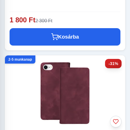
1 800 Ft
2 300 Ft
Kosárba
2-5 munkanap
-31%