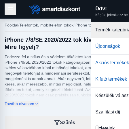
Üdv!
Kérjük, jelentkezz be.
Főoldal
Telefontok, mobiltelefon tokok
iPhone tokok
Termék kategóri
iPhone 7/8/SE 2020/2022 tok kiválasztása:
Mire figyelj?
Újdonságok
Fedezze fel a stílus és a védelem tökéletes kombinációját az
iPhone 7/8/SE 2020/2022 tokok kategóriájában! Webáruházunk
Akciós termékek
széles választékban kínál minőségi tokokat, amelyek nemcsak
megóvják telefonját a mindennapi sérülésektől, hanem egyéni
megjelenést is adnak annak. Akár egyszerű, letisztult dizájnt
Kifutó termékek
keres, akár merészebb, mintás megoldást, nálunk megtalálja a
tökéletes tokot, amely kiegészíti életstílusát. Az iPhone 7/8/SE
2020/2022 tokok nem csak praktikusan funkcionálnak, hanem
Készülék válasz
biztosítják azt a kényelmet és eleganciát is, amit készüléke
Tovább olvasom
megérdemel.
Szállítási díj
Az iPhone 7/8/SE 2020/2022 tokok választása során számos
anyag és stílus közül válogathat. Legyen szó szilikon, bőr vagy
Szűrés
ütésálló kialakításról, termékeink hosszú élettartamot és kiváló
Üzleteink