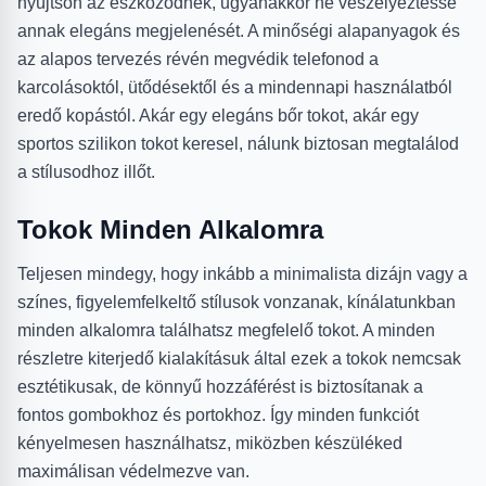
nyújtson az eszközödnek, ugyanakkor ne veszélyeztesse
annak elegáns megjelenését. A minőségi alapanyagok és
az alapos tervezés révén megvédik telefonod a
karcolásoktól, ütődésektől és a mindennapi használatból
eredő kopástól. Akár egy elegáns bőr tokot, akár egy
sportos szilikon tokot keresel, nálunk biztosan megtalálod
a stílusodhoz illőt.
Tokok Minden Alkalomra
Teljesen mindegy, hogy inkább a minimalista dizájn vagy a
színes, figyelemfelkeltő stílusok vonzanak, kínálatunkban
minden alkalomra találhatsz megfelelő tokot. A minden
részletre kiterjedő kialakításuk által ezek a tokok nemcsak
esztétikusak, de könnyű hozzáférést is biztosítanak a
fontos gombokhoz és portokhoz. Így minden funkciót
kényelmesen használhatsz, miközben készüléked
maximálisan védelmezve van.