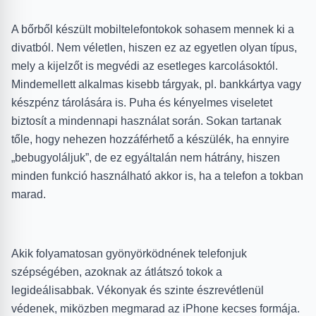
A bőrből készült mobiltelefontokok sohasem mennek ki a
divatból. Nem véletlen, hiszen ez az egyetlen olyan típus,
mely a kijelzőt is megvédi az esetleges karcolásoktól.
Mindemellett alkalmas kisebb tárgyak, pl. bankkártya vagy
készpénz tárolására is. Puha és kényelmes viseletet
biztosít a mindennapi használat során. Sokan tartanak
tőle, hogy nehezen hozzáférhető a készülék, ha ennyire
„bebugyoláljuk”, de ez egyáltalán nem hátrány, hiszen
minden funkció használható akkor is, ha a telefon a tokban
marad.
Akik folyamatosan gyönyörködnének telefonjuk
szépségében, azoknak az átlátszó tokok a
legideálisabbak. Vékonyak és szinte észrevétlenül
védenek, miközben megmarad az iPhone kecses formája.