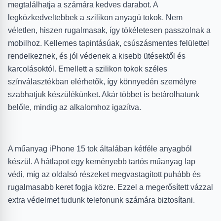
megtalálhatja a számára kedves darabot. A
legközkedveltebbek a szilikon anyagú tokok. Nem
véletlen, hiszen rugalmasak, így tökéletesen passzolnak a
mobilhoz. Kellemes tapintásúak, csúszásmentes felülettel
rendelkeznek, és jól védenek a kisebb ütésektől és
karcolásoktól. Emellett a szilikon tokok széles
színválasztékban elérhetők, így könnyedén személyre
szabhatjuk készülékünket. Akár többet is betárolhatunk
belőle, mindig az alkalomhoz igazítva.
A műanyag iPhone 15 tok általában kétféle anyagból
készül. A hátlapot egy keményebb tartós műanyag lap
védi, míg az oldalsó részeket megvastagított puhább és
rugalmasabb keret fogja közre. Ezzel a megerősített vázzal
extra védelmet tudunk telefonunk számára biztosítani.