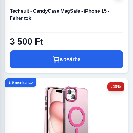
Techsuit - CandyCase MagSafe - iPhone 15 -
Fehér tok
3 500 Ft
Kosárba
2-5 munkanap
-40%