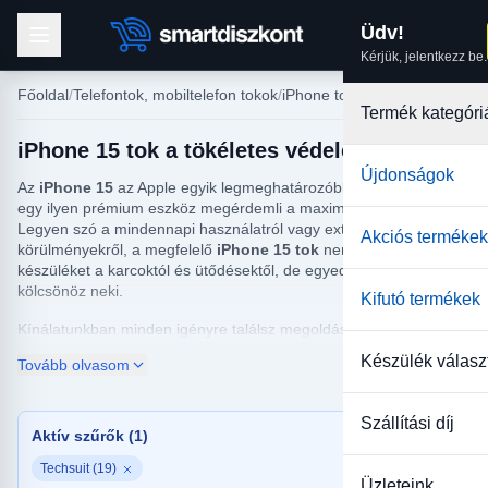
Üdv!
Kérjük, jelentkezz be.
Főoldal
Telefontok, mobiltelefon tokok
iPhone tokok
Termék kategóri
iPhone 15 tok a tökéletes védelemhez!
Újdonságok
Az
iPhone 15
az Apple egyik legmeghatározóbb fejlesztése, így
egy ilyen prémium eszköz megérdemli a maximális biztonságot.
Legyen szó a mindennapi használatról vagy extrém
Akciós termékek
körülményekről, a megfelelő
iPhone 15 tok
nemcsak megóvja a
készüléket a karcoktól és ütődésektől, de egyedi stílust is
kölcsönöz neki.
Kifutó termékek
Kínálatunkban minden igényre találsz megoldást:
Készülék válasz
Tovább olvasom
Szilikon tokok:
Tapadós, selymes tapintású védelem vibráló
színekben.
Ütésálló és páncéltokok:
Megerősített védelem a komolyabb
Szállítási díj
Aktív szűrők (1)
fizikai behatások ellen.
Elegáns bőr tokok:
Prémium megjelenés üzleti környezetbe.
Techsuit (19)
Üzleteink