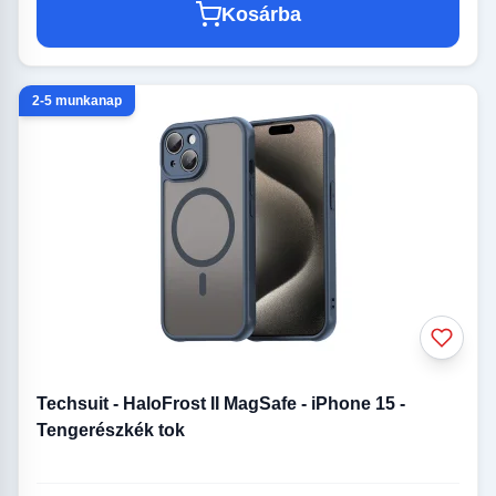
Kosárba
2-5 munkanap
Techsuit - HaloFrost II MagSafe - iPhone 15 -
Tengerészkék tok