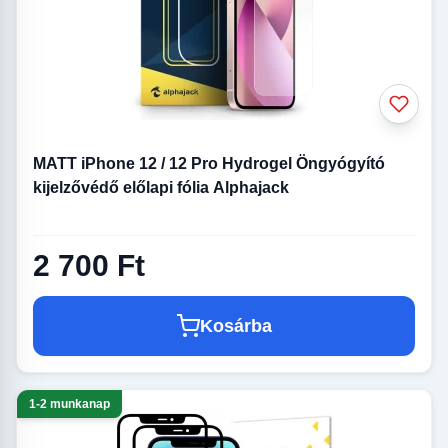
MATT iPhone 12 / 12 Pro Hydrogel Öngyógyító
kijelzővédő előlapi fólia Alphajack
2 700 Ft
Kosárba
1-2 munkanap