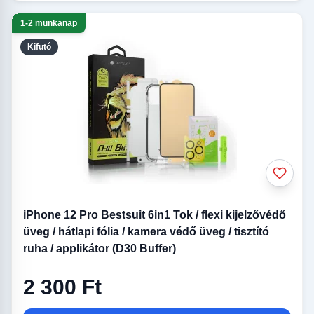
1-2 munkanap
Kifutó
iPhone 12 Pro Bestsuit 6in1 Tok / flexi kijelzővédő
üveg / hátlapi fólia / kamera védő üveg / tisztító
ruha / applikátor (D30 Buffer)
2 300 Ft