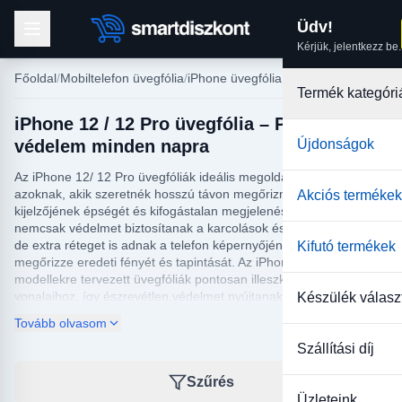
Üdv!
Kérjük, jelentkezz be.
Főoldal
Mobiltelefon üvegfólia
iPhone üvegfólia
Termék kategóri
iPhone 12 / 12 Pro üvegfólia – Prémium
védelem minden napra
Újdonságok
Az iPhone 12/ 12 Pro üvegfóliák ideális megoldást nyújtanak
azoknak, akik szeretnék hosszú távon megőrizni telefonjuk
Akciós termékek
kijelzőjének épségét és kifogástalan megjelenését. Az üvegfóliák
nemcsak védelmet biztosítanak a karcolások és ütődések ellen,
de extra réteget is adnak a telefon képernyőjének, hogy az
Kifutó termékek
megőrizze eredeti fényét és tapintását. Az iPhone 12 és 12 Pro
modellekre tervezett üvegfóliák pontosan illeszkednek a készülék
vonalaihoz, így észrevétlen védelmet nyújtanak mindennapi
Készülék válasz
használat során.
Tovább olvasom
Webáruházunkban széles választékban találhatók iPhone 12/ 12
Szállítási díj
Pro üvegfóliák, amelyek különböző vastagságú és keménységi
fokú kivitelekben érhetők el, hogy mindenki megtalálja a számára
Szűrés
legmegfelelőbb megoldást. Az üvegfóliák egyszerűen és
Üzleteink