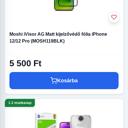
Moshi iVisor AG Matt kijelzővédő fólia iPhone
12/12 Pro (MOSH119BLK)
5 500 Ft
Kosárba
1-2 munkanap