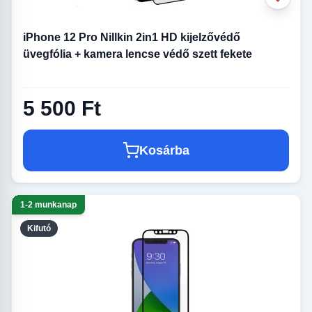
iPhone 12 Pro Nillkin 2in1 HD kijelzővédő
üvegfólia + kamera lencse védő szett fekete
5 500 Ft
Kosárba
1-2 munkanap
Kifutó