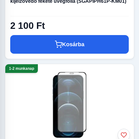
kijelzővédő fekete üvegfólia (SGAPIPH61P-KM01)
2 100 Ft
Kosárba
1-2 munkanap