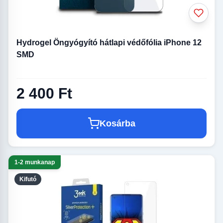
Hydrogel Öngyógyító hátlapi védőfólia iPhone 12
SMD
2 400 Ft
Kosárba
1-2 munkanap
Kifutó