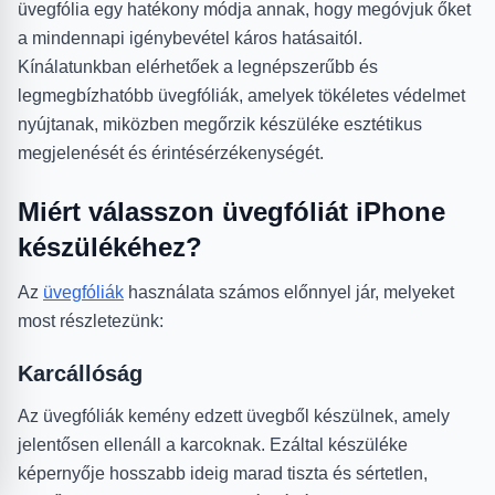
üvegfólia egy hatékony módja annak, hogy megóvjuk őket
a mindennapi igénybevétel káros hatásaitól.
Kínálatunkban elérhetőek a legnépszerűbb és
legmegbízhatóbb üvegfóliák, amelyek tökéletes védelmet
nyújtanak, miközben megőrzik készüléke esztétikus
megjelenését és érintésérzékenységét.
Miért válasszon üvegfóliát iPhone
készülékéhez?
Az
üvegfóliák
használata számos előnnyel jár, melyeket
most részletezünk:
Karcállóság
Az üvegfóliák kemény edzett üvegből készülnek, amely
jelentősen ellenáll a karcoknak. Ezáltal készüléke
képernyője hosszabb ideig marad tiszta és sértetlen,