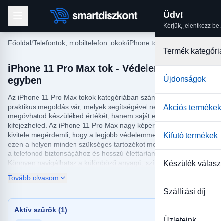
Üdv!
Kérjük, jelentkezz be.
Főoldal
Telefontok, mobiltelefon tokok
iPhone tokok
Termék kategóri
iPhone 11 Pro Max tok - Védelem és stílus
egyben
Újdonságok
Az iPhone 11 Pro Max tokok kategóriában számtalan stílusos és
praktikus megoldás vár, melyek segítségével nemcsak
Akciós termékek
megóvhatod készüléked értékét, hanem saját egyéniségedet is
kifejezheted. Az iPhone 11 Pro Max nagy képernyője és prémium
kivitele megérdemli, hogy a legjobb védelemmel ruházd fel, és
Kifutó termékek
ezen a helyen minden szükséges tartozékot megtalálsz, ami csak
a telefonod biztonságához és hosszú élettartamához szükséges.
Könnyen navigálhatsz a különböző anyagú, színű és mintázatú
Készülék válasz
tokok között, hogy megtaláld azt, amelyik tökéletesen illeszkedik
Tovább olvasom
a stílusodhoz és igényeidhez.
Szállítási díj
Nálunk minden iPhone 11 Pro Max tok nemcsak esztétikus,
hanem funkcionális is. Megtalálhatók nálunk a slim fit tokok
Aktív szűrők (1)
azoknak, akik kedvelik a letisztult kialakítást, valamint a
Üzleteink