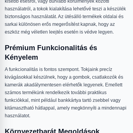
kisebb esésről, vagy durvább körülmények közötti
használatról, a tokok kialakítása lehetővé teszi a készülék
biztonságos használatát. Az ütésálló termékek oldalai és
sarkai különösen erős megerősítést kapnak, hogy az
eszköz még véletlen leejtés esetén is védve legyen.
Prémium Funkcionalitás és
Kényelem
A funkcionalitás is fontos szempont. Tokjaink precíz
kivágásokkal készülnek, hogy a gombok, csatlakozók és
kamerák akadálymentesen elérhetők legyenek. Emellett
számos termékünk rendelkezik további praktikus
funkciókkal, mint például bankkártya tartó zsebbel vagy
kitámasztható hátlappal, amely megkönnyíti a mindennapi
használatot.
Környezetbarát Megoldások