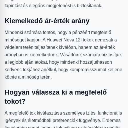
tapintást és elegáns megjelenést is biztosítanak.
Kiemelkedő ár-érték arány
Mindenki számára fontos, hogy a pénzéért megfelelő
minőséget kapjon. A Huawei Nova 12i tokok nemcsak a
védelem terén teljesítenek kiválóan, hanem az ár-érték
arányban is kiemelkednek. Vásárlóink számára biztosítjuk
a legjobb ajánlatokat, hogy mindenki hozzájuthasson
kedvenc tokjához anélkül, hogy kompromisszumot kellene
kötnie a minőség terén.
Hogyan válassza ki a megfelelő
tokot?
A megfelelő tok kiválasztása személyes ízlés, funkcionális
igények és életmódbeli preferenciák függvénye. Érdemes
figyelembe venni, hogy a tok milyen szituációkban nyújtja