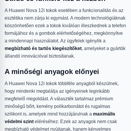
A Huawei Nova 12i tokok esetében a funkcionalitás és az
esztétika nem zárja ki egymást. A modern technológiáknak
köszönhetően ezek a tokok kiválóan illeszkednek a telefon
formájához és a gombok elérhetőségéhez, megkönnyítve
a mindennapi használatot. Az ügyfelek igénylik a
megbízható és tartós kiegészítőket
, amelyeket a gyártók
állandó innovációval biztosítanak.
A minőségi anyagok előnyei
A Huawei Nova 12i tokok többféle anyagból készülnek,
hogy mindenki megtalálja az igényeinek leginkább
megfelelő megoldást. A választék tartalmaz prémium
minőségű bőrt, kemény polikarbonátot és rugalmas
szilikont is, amelyek mind hozzájárulnak a
maximális
védelmi szint
eléréséhez. Ezek az anyagok nem csak
megbízható védelmet nyújtanak, hanem kényelmes