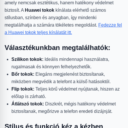
amely nemcsak esztétikus, hanem hatékony védelmet
biztosít. A
Huawei tokok
kínálata elérhető számos
stílusban, színben és anyagban, így mindenki
megtalálhatja a számára tökéletes megoldást.
Fedezze fel
a Huawei tokok teljes kínálatát itt.
Választékunkban megtalálhatók:
Szilikon tokok:
Ideális mindennapi használatra,
rugalmasak és könnyen felhelyezhetők.
Bőr tokok:
Elegáns megjelenést biztosítanak,
miközben megvédik a telefont a külső hatásoktól.
Flip tokok:
Teljes körű védelmet nyújtanak, hiszen az
előlap is zárható.
Átlátszó tokok:
Diszkrét, mégis hatékony védelmet
biztosítanak, megőrizve a telefon eredeti dizájnját.
Stílus és funkció kéz a kézben