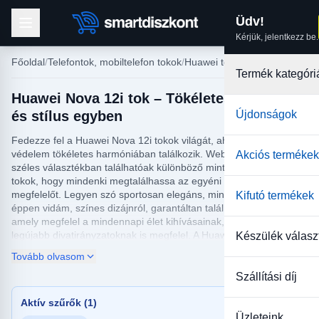
Üdv!
Kérjük, jelentkezz be.
Főoldal
Telefontok, mobiltelefon tokok
Huawei tokok
Termék kategóri
Huawei Nova 12i tok – Tökéletes védelem
és stílus egyben
Újdonságok
Fedezze fel a Huawei Nova 12i tokok világát, ahol stílus és
védelem tökéletes harmóniában találkozik. Webáruházunkban
Akciós termékek
széles választékban találhatóak különböző mintájú és színű
tokok, hogy mindenki megtalálhassa az egyéni ízlésének
megfelelőt. Legyen szó sportosan elegáns, minimalista vagy
Kifutó termékek
éppen vidám, színes dizájnról, garantáltan talál olyan tokot,
amely megfelel a mindennapi élet kihívásainak, miközben még a
legújabb divatirányzatoknak is megfelel. A Huawei Nova 12i tokok
Készülék válasz
nem csak divatos kiegészítők, hanem megbízható védelmet is
Tovább olvasom
nyújtanak készüléke számára a karcolásokkal, ütésekkel és más
váratlan sérülésekkel szemben.
Szállítási díj
A Huawei Nova 12i tok választékunkban a funkcionalitás és a
Aktív szűrők (1)
modern dizájn kerül előtérbe, így bárki megtalálhatja a tökéletes
Üzleteink