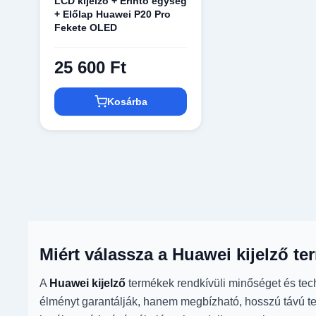
LCD kijelző + Érintő egység
+ Előlap Huawei P20 Pro
Fekete OLED
25 600 Ft
Kosárba
Miért válassza a Huawei kijelző t
A
Huawei kijelző
termékek rendkívüli minőséget és tech
élményt garantálják, hanem megbízható, hosszú távú telj