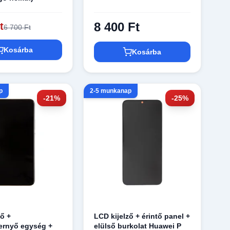
8 400 Ft
t
6 700 Ft
Kosárba
Kosárba
p
2-5 munkanap
-21%
-25%
ző +
LCD kijelző + érintő panel +
ernyő egység +
elülső burkolat Huawei P