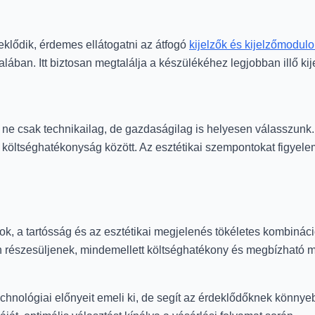
klődik, érdemes ellátogatni az átfogó
kijelzők és kijelzőmodulo
ban. Itt biztosan megtalálja a készülékéhez legjobban illő kije
 ne csak technikailag, de gazdaságilag is helyesen válasszunk.
költséghatékonyság között. Az esztétikai szempontokat figyelem
k, a tartósság és az esztétikai megjelenés tökéletes kombináció
n részesüljenek, mindemellett költséghatékony és megbízható m
hnológiai előnyeit emeli ki, de segít az érdeklődőknek könny