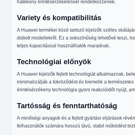
hatékony érintésérzékeléssel rendelkezzenek.
Variety és kompatibilitás
A Huawei termékei közé tartozó kijelzők széles skálájá
dobott modellekről. Ez a sokszínűség lehetővé teszi, h
teljes kapacitással használhatók maradnak.
Technológiai előnyök
A Huawei kijelzők fejlett technológiát alkalmaznak, be
minimalizálják a tükröződést és kiemelik a természete
érintésérzékeny technológia gyors reakcióidőt nyújt, 
Tartósság és fenntarthatóság
A minőségi anyagok és a fejlett gyártási eljárások rév
felhasználók számára hosszú távú, stabil működést bizto