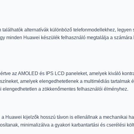
n találhatók alternatívák különböző telefonmodellekhez, legyen 
ogy minden Huawei készülék felhasználó megtalálja a számára l
leértve az AMOLED és IPS LCD paneleket, amelyek kiváló kontras
s színeket, amelyek elengedhetetlenek a multimédiás tartalmak 
ami elengedhetetlen a zökkenőmentes felhasználói élményhez.
én a Huawei kijelzők hosszú távon is ellenállnak a mechanikai 
sítanak, minimalizálva a gyakori karbantartási és cserélési köl