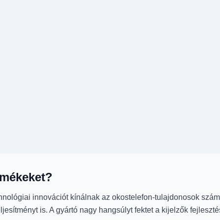
ermékeket?
nológiai innovációt kínálnak az okostelefon-tulajdonosok számá
esítményt is. A gyártó nagy hangsúlyt fektet a kijelzők fejleszt