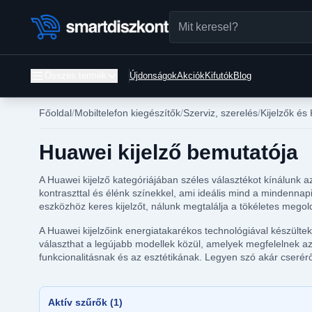
Összes termék
Újdonságok
Akciók
Kifutók
Blog
Főoldal
Mobiltelefon kiegészítők
Szerviz, szerelés
Kijelzők és
Huawei kijelző bemutatója
A Huawei kijelző kategóriájában széles választékot kínálunk az
kontraszttal és élénk színekkel, ami ideális mind a mindenna
eszközhöz keres kijelzőt, nálunk megtalálja a tökéletes mego
A Huawei kijelzőink energiatakarékos technológiával készülte
választhat a legújabb modellek közül, amelyek megfelelnek az 
funkcionalitásnak és az esztétikának. Legyen szó akár cseréről
Aktív szűrők (1)