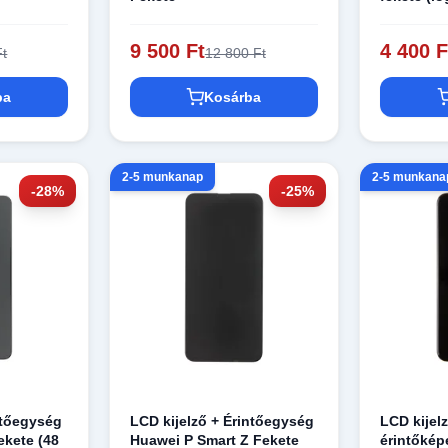
9 500 Ft
4 400 F
Ft
12 800 Ft
ba
Kosárba
2-5 munkanap
2-5 munkana
-28%
-25%
ntőegység
LCD kijelző + Érintőegység
LCD kijel
ekete (48
Huawei P Smart Z Fekete
érintőkép