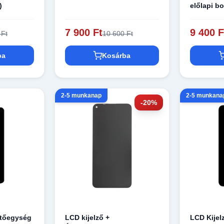
)
előlapi b
Smart Z f
7 900 Ft
9 400 F
 Ft
10 600 Ft
ba
Kosárba
2-5 munkanap
2-5 munkana
-20%
ntőegység
LCD kijelző +
LCD Kijel