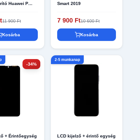
orító Huawei P
Smart 2019
ekete
t
7 900 Ft
11 900 Ft
10 600 Ft
Kosárba
Kosárba
p
2-5 munkanap
-34%
ző + Érintőegység
LCD kijelző + érintő egység