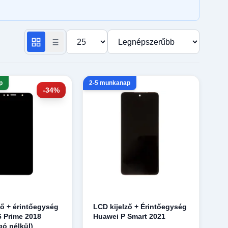
Termékek száma oldalanként
Rendezés
p
2-5 munkanap
-34%
ző + érintőegység
LCD kijelző + Érintőegység
 Prime 2018
Huawei P Smart 2021
gó nélkül)