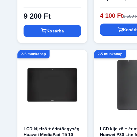
9 200 Ft
4 100 Ft
8 500 
Kosár
Kosárba
2-5 munkanap
2-5 munkanap
LCD kijelző + érintőegység
LCD kijelző + éri
Huawei MediaPad T5 10
Huawei P30 Lite f