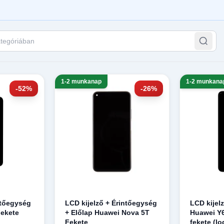
tegóriában
1-2 munkanap
1-2 munkana
-52%
-26%
ntőegység
LCD kijelző + Érintőegység
LCD kijel
Fekete
+ Előlap Huawei Nova 5T
Huawei Y6
Fekete
fekete (lo