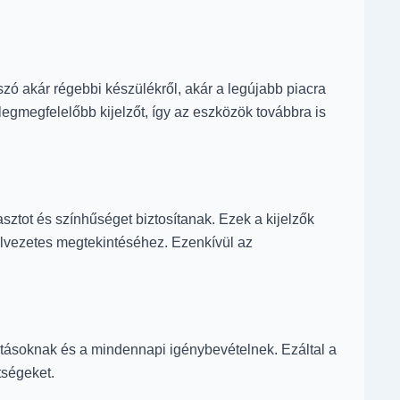
szó akár régebbi készülékről, akár a legújabb piacra
egmegfelelőbb kijelzőt, így az eszközök továbbra is
ztot és színhűséget biztosítanak. Ezek a kijelzők
élvezetes megtekintéséhez. Ezenkívül az
hatásoknak és a mindennapi igénybevételnek. Ezáltal a
tségeket.