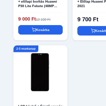
+ előlapi borítás Huawei
+ Előlap Huawei 
P30 Lite Fekete (48MP
2021
fényképezőgéppel)
9 700 Ft
9 000 Ft
12 100 Ft
Kosárba
Kosár
2-5 munkanap