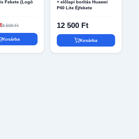
6s Fekete (Logó
+ előlapi borítás Huawei
P40 Lite Éjfekete
12 500 Ft
t
8 500 Ft
Kosárba
Kosárba