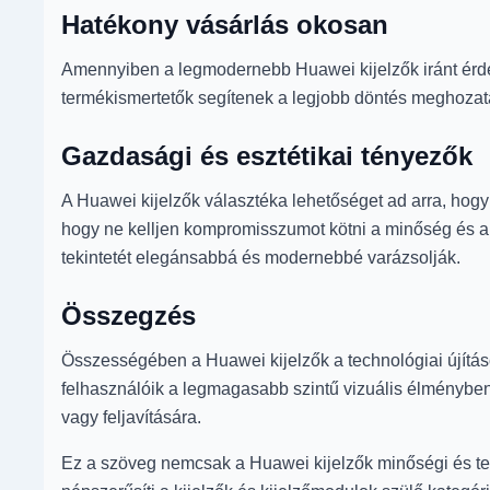
Hatékony vásárlás okosan
Amennyiben a legmodernebb Huawei kijelzők iránt érde
termékismertetők segítenek a legjobb döntés meghozatalá
Gazdasági és esztétikai tényezők
A Huawei kijelzők választéka lehetőséget ad arra, hogy
hogy ne kelljen kompromisszumot kötni a minőség és a 
tekintetét elegánsabbá és modernebbé varázsolják.
Összegzés
Összességében a Huawei kijelzők a technológiai újításo
felhasználóik a legmagasabb szintű vizuális élménybe
vagy feljavítására.
Ez a szöveg nemcsak a Huawei kijelzők minőségi és tec