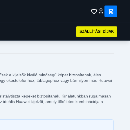
SZÁLLÍTÁSI DÍJAK
Ezek a kijelzők kiváló minőségű képet biztosítanak, éles
, hogy okostelefonhoz, táblagéphez vagy bármilyen más Huawei
istálytiszta képeket biztosítanak. Kínálatunkban rugalmasan
 ideális Huawei kijelzőt, amely tökéletes kombinációja a