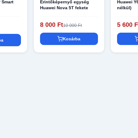
P Smart
Érintőképernyő egység
Huawei Y
Huawei Nova 5T fekete
nélkül)
8 000 Ft
5 600 F
10 000 Ft
Kosárba
ba