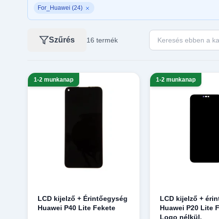
For_Huawei (24)
Keresés ebben a ka
Szűrés
16 termék
1-2 munkanap
1-2 munkanap
LCD kijelző + Érintőegység
LCD kijelző + éri
Huawei P40 Lite Fekete
Huawei P20 Lite 
Logo nélkül,