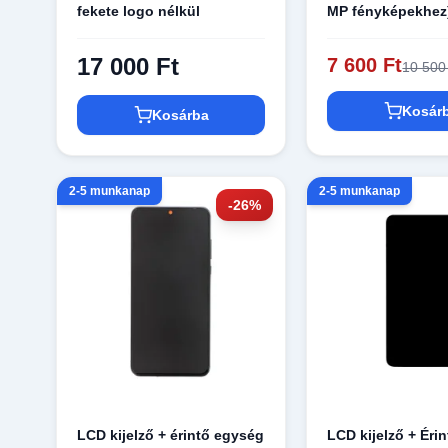
fekete logo nélkül
MP fényképekhez
17 000 Ft
7 600 Ft
10 500
Kosár
Kosárba
2-5 munkanap
2-5 munkanap
-26%
LCD kijelző + érintő egység
LCD kijelző + Éri