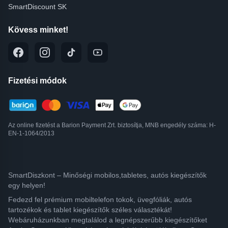
SmartDiscount SK
Kövess minket!
Fizetési módok
Az online fizetést a Barion Payment Zrt. biztosítja, MNB engedély száma: H-
EN-1-1064/2013
SmartDiszkont – Minőségi mobilos,tabletes, autós kiegészítők
egy helyen!
Fedezd fel prémium mobiltelefon tokok, üvegfóliák, autós
tartozékok és tablet kiegészítők széles választékát!
Webáruházunkban megtalálod a legnépszerűbb kiegészítőket