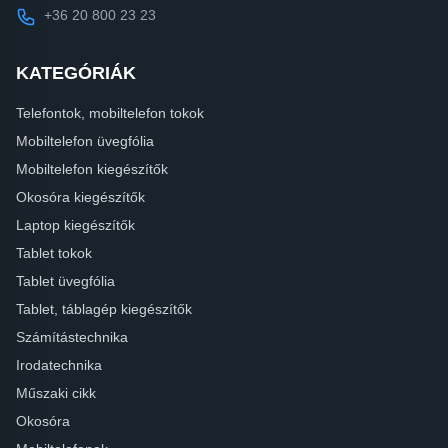
+36 20 800 23 23
KATEGÓRIÁK
Telefontok, mobiltelefon tokok
Mobiltelefon üvegfólia
Mobiltelefon kiegészítők
Okosóra kiegészítők
Laptop kiegészítők
Tablet tokok
Tablet üvegfólia
Tablet, táblagép kiegészítők
Számítástechnika
Irodatechnika
Műszaki cikk
Okosóra