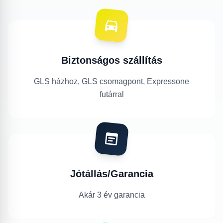
Biztonságos szállítás
GLS házhoz, GLS csomagpont, Expressone
futárral
Jótállás/Garancia
Akár 3 év garancia