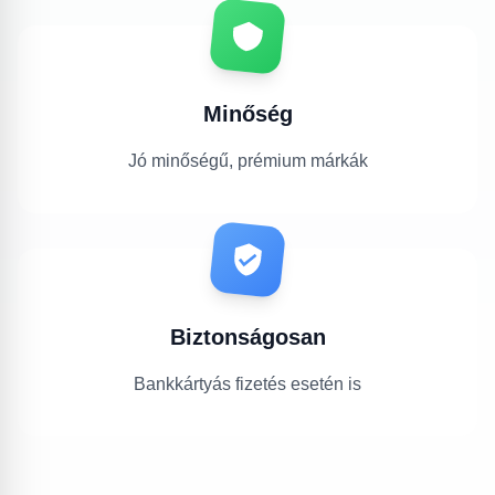
Minőség
Jó minőségű, prémium márkák
Biztonságosan
Bankkártyás fizetés esetén is