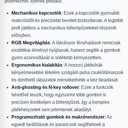
jellemezhet. Ilyenek például:
Mechanikus kapcsolók
: Ezek a kapcsolók gyorsabb
reakcióidőt és precízebb bevitelt biztosítanak. A legtöbb
profi játékos a mechanikus billentyűzeteket részesíti
előnyben.
RGB Megvilágítás
: A látványos fényhatások nemcsak
esztétikai élményt nyújtanak, hanem segítik a gombok
gyors azonosítását is sötétebb környezetben.
Ergonomikus kialakítás
: A hosszú játékórák
kényelmesebbé tételére szolgáló puha csuklótámaszok
és dönthető lábazatok mérsékelhetik a kéz fáradását.
Anti-ghosting és N-key rollover
: Ezek a funkciók
lehetővé teszik, hogy egyszerre több gombot is
precízen érzékeljen a billentyűzet, így a komplex
játékhelyzetek sem jelentenek akadályt.
Programozható gombok és makrórendszer
: Az
egyedi beállítások és parancsok segíthetnek a