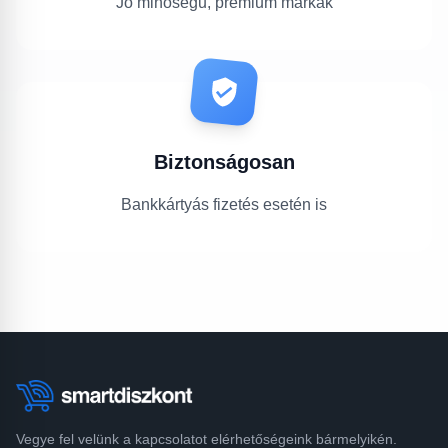
Jó minőségű, prémium márkák
Biztonságosan
Bankkártyás fizetés esetén is
Vegye fel velünk a kapcsolatot elérhetőségeink bármelyikén.