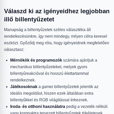
Válaszd ki az igényeidhez legjobban
illő billentyűzetet
Manapság a billentyűzetek széles választéka áll
rendelkezésünkre, így nem mindegy, milyen célra keresel
eszközt. Győződj meg róla, hogy igényeidnek megfelelően
választasz:
Mérnökök és programozók
számára ajánljuk a
mechanikus billentyűzeteket, melyek gyors
billentyűreakcióval és hosszú élettartammal
rendelkeznek.
Játékosoknak
a gamer billentyűzetek jelentik az
ideális megoldást, hiszen ezek általában extra
billentyűkkel és RGB világítással érkeznek.
Iroda- és otthoni használatra
pedig a vezeték nélküli
vagy kompaktra tervezett billentyűzetek tökéletesek,