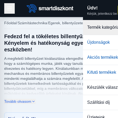
Üdv!
Kérjük, jelentkezz be.
Főoldal
Számítástechnika
Egerek, billentyűzetek
Termék kategóri
Fedezd fel a tökéletes billentyűzetet –
Kényelem és hatékonyság egyetlen
Újdonságok
eszközben!
Akciós termékek
A megfelelő billentyűzet kiválasztása elengedhetetlen ahhoz,
hogy a számítógépes munka, játék vagy tanulás maximálisan
élvezetes és hatékony legyen. Kínálatunkban megtalálhatók
Kifutó termékek
mechanikus és membrános billentyűzetek egyaránt, melyek közül
mindenki megtalálhatja a számára megfelelőt. A mechanikus
billentyűzetek kiemelkednek tartósságukkal és precíz
Készülék válasz
billentyűérzetükkel, míg a membrános változatok csendesebb
működést és kedvezőbb árfekvést kínálnak. Akár irodai
használatra, akár játékra keresi az ideális megoldást, nálunk
Tovább olvasom
Szállítási díj
biztosan rátalál a tökéletes billentyűzetre.
Széles választékunkban számos funkcióval rendelkező
Üzleteink
billentyűzet szerepel, hogy minden igény kielégíthető legyen.