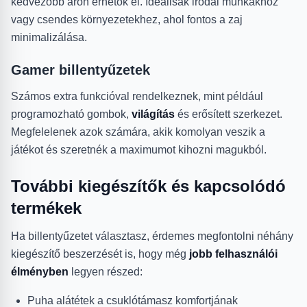
kedvezőbb áron érhetők el. Ideálisak irodai munkákhoz
vagy csendes környezetekhez, ahol fontos a zaj
minimalizálása.
Gamer billentyűzetek
Számos extra funkcióval rendelkeznek, mint például
programozható gombok,
világítás
és erősített szerkezet.
Megfelelenek azok számára, akik komolyan veszik a
játékot és szeretnék a maximumot kihozni magukból.
További kiegészítők és kapcsolódó
termékek
Ha billentyűzetet választasz, érdemes megfontolni néhány
kiegészítő beszerzését is, hogy még
jobb felhasználói
élményben
legyen részed:
Puha alátétek a csuklótámasz komfortjának