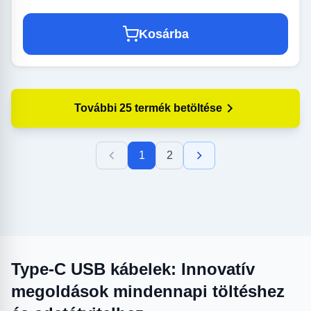
Kosárba
További 25 termék betöltése
1
2
Type-C USB kábelek: Innovatív
megoldások mindennapi töltéshez