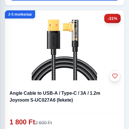
2-5 munkanap
-31%
Angle Cable to USB-A / Type-C / 3A / 1.2m
Joyroom S-UC027A6 (fekete)
1 800 Ft
2 600 Ft