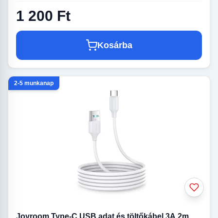
1 200 Ft
Kosárba
2-5 munkanap
Joyroom Type-C USB adat és töltőkábel 3A 2m