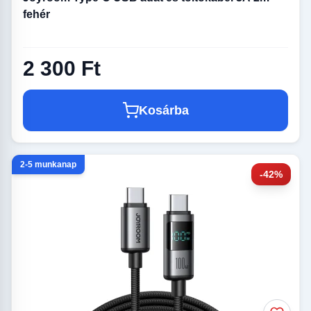
fehér
2 300 Ft
Kosárba
2-5 munkanap
-42%