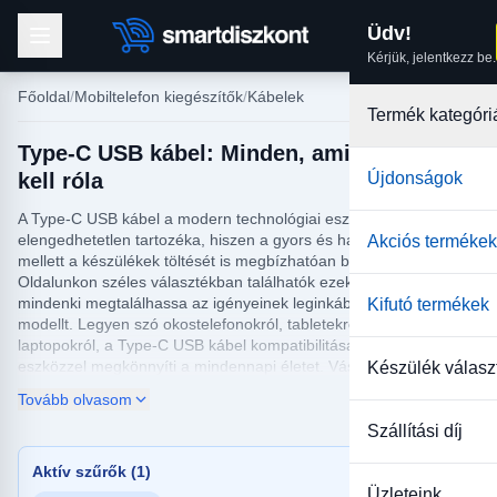
Üdv!
Kérjük, jelentkezz be.
Főoldal
Mobiltelefon kiegészítők
Kábelek
Termék kategóri
Type-C USB kábel: Minden, amit tudnod
kell róla
Újdonságok
A Type-C USB kábel a modern technológiai eszközök
elengedhetetlen tartozéka, hiszen a gyors és hatékony adatátvitel
Akciós termékek
mellett a készülékek töltését is megbízhatóan biztosítja.
Oldalunkon széles választékban találhatók ezek a termékek, hogy
mindenki megtalálhassa az igényeinek leginkább megfelelő
Kifutó termékek
modellt. Legyen szó okostelefonokról, tabletekről vagy
laptopokról, a Type-C USB kábel kompatibilitása számos
eszközzel megkönnyíti a mindennapi életet. Vásárlóink számára
Készülék válasz
különböző hosszúságú és színű kábeleket kínálunk, hogy
Tovább olvasom
személyre szabható legyen a választás.
Szállítási díj
A Type-C USB kábelek nemcsak a gyors adatátvitelt támogatják,
hanem a tartósságra is nagy hangsúlyt fektetünk. A kiváló
Aktív szűrők (1)
minőségű anyagokból készült kábelek hosszú élettartamot
Üzleteink