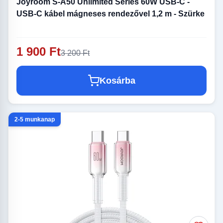
Joyroom S-A50 Unlimited Series 60W USB-C -
USB-C kábel mágneses rendezővel 1,2 m - Szürke
1 900 Ft
3 200 Ft
Kosárba
2-5 munkanap