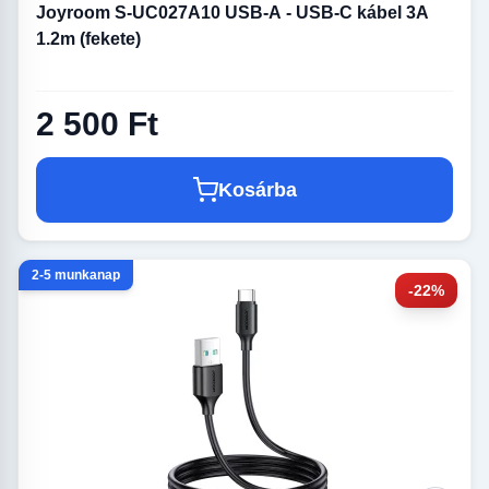
Joyroom S-UC027A10 USB-A - USB-C kábel 3A
1.2m (fekete)
2 500 Ft
Kosárba
2-5 munkanap
-22%