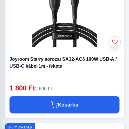
Joyroom Starry sorozat SA32-AC6 100W USB-A /
USB-C kábel 1m - fekete
1 800 Ft
2 600 Ft
Kosárba
2-5 munkanap