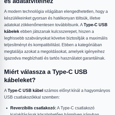
és adatátvitelhez
A modern technológia világában elengedhetetlen, hogy a
készülékeinket gyorsan és hatékonyan töltsük, illetve
adatokat zökkenőmentesen továbbítsunk. A
Type-C USB
kábelek
ebben játszanak kulcsszerepet, hiszen a
legfrissebb szabványokat követve biztosítják a maximális
teljesítményt és kompatibilitást. Ebben a kategóriában
megtalálja azokat a megoldásokat, amelyek igényeihez
igazodva megbízható és tartós használatot garantálnak.
Miért válassza a Type-C USB
kábeleket?
A
Type-C USB kábel
számos előnyt kínál a hagyományos
USB csatlakozókkal szemben:
Reverzibilis csatlakozó:
A Type-C csatlakozó
kialakításának köszönhetően bármilyen irányban