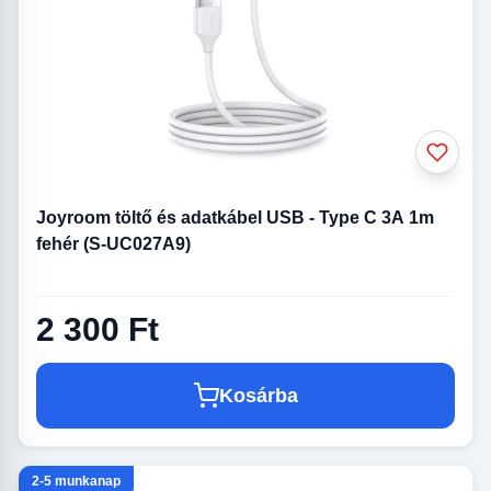
Joyroom töltő és adatkábel USB - Type C 3A 1m
fehér (S-UC027A9)
2 300 Ft
Kosárba
2-5 munkanap