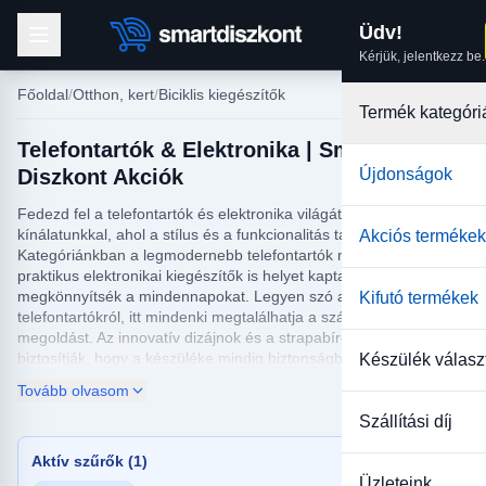
Üdv!
Kérjük, jelentkezz be.
Főoldal
Otthon, kert
Biciklis kiegészítők
Termék kategóri
Telefontartók & Elektronika | Smart
Diszkont Akciók
Újdonságok
Fedezd fel a telefontartók és elektronika világát átfogó
kínálatunkkal, ahol a stílus és a funkcionalitás találkozik.
Akciós termékek
Kategóriánkban a legmodernebb telefontartók mellett egyéb
praktikus elektronikai kiegészítők is helyet kaptak, hogy
megkönnyítsék a mindennapokat. Legyen szó autós vagy asztali
Kifutó termékek
telefontartókról, itt mindenki megtalálhatja a számára tökéletes
megoldást. Az innovatív dizájnok és a strapabíró anyagok
biztosítják, hogy a készüléke mindig biztonságban legyen.
Készülék válasz
Tovább olvasom
A telefontartók és elektronika termékeink között olyan eszközöket
találhat, amelyek növelik kényelmét vezetés vagy munka közben.
Szállítási díj
Az ideális telefontartó lehetővé teszi, hogy mindig kéznél legyen a
telefonja, anélkül, hogy veszélybe sodorná a figyelmét. Ezen
Aktív szűrők (1)
kívül, a kategóriában különféle elektronikai kiegészítők is
Üzleteink