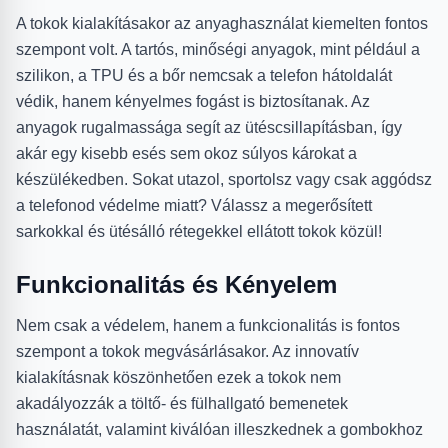
A tokok kialakításakor az anyaghasználat kiemelten fontos
szempont volt. A tartós, minőségi anyagok, mint például a
szilikon, a TPU és a bőr nemcsak a telefon hátoldalát
védik, hanem kényelmes fogást is biztosítanak. Az
anyagok rugalmassága segít az ütéscsillapításban, így
akár egy kisebb esés sem okoz súlyos károkat a
készülékedben. Sokat utazol, sportolsz vagy csak aggódsz
a telefonod védelme miatt? Válassz a megerősített
sarkokkal és ütésálló rétegekkel ellátott tokok közül!
Funkcionalitás és Kényelem
Nem csak a védelem, hanem a funkcionalitás is fontos
szempont a tokok megvásárlásakor. Az innovatív
kialakításnak köszönhetően ezek a tokok nem
akadályozzák a töltő- és fülhallgató bemenetek
használatát, valamint kiválóan illeszkednek a gombokhoz