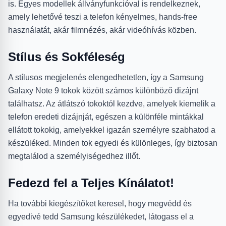
is. Egyes modellek állványfunkcióval is rendelkeznek,
amely lehetővé teszi a telefon kényelmes, hands-free
használatát, akár filmnézés, akár videóhívás közben.
Stílus és Sokféleség
A stílusos megjelenés elengedhetetlen, így a Samsung
Galaxy Note 9 tokok között számos különböző dizájnt
találhatsz. Az átlátszó tokoktól kezdve, amelyek kiemelik a
telefon eredeti dizájnját, egészen a különféle mintákkal
ellátott tokokig, amelyekkel igazán személyre szabhatod a
készüléked. Minden tok egyedi és különleges, így biztosan
megtalálod a személyiségedhez illőt.
Fedezd fel a Teljes Kínálatot!
Ha további kiegészítőket keresel, hogy megvédd és
egyedivé tedd Samsung készülékedet, látogass el a