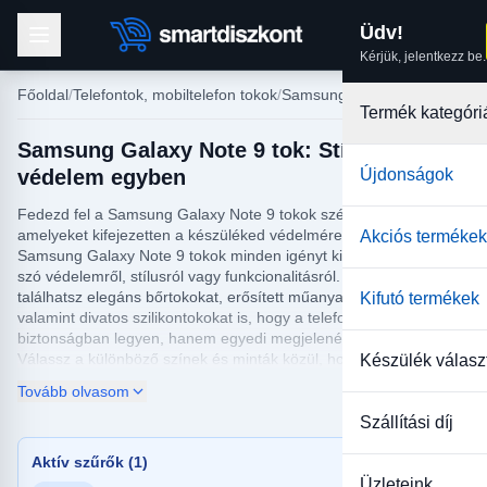
Üdv!
Kérjük, jelentkezz be.
Főoldal
Telefontok, mobiltelefon tokok
Samsung tokok
Termék kategóri
Samsung Galaxy Note 9 tok: Stílus és
védelem egyben
Újdonságok
Fedezd fel a Samsung Galaxy Note 9 tokok széles választékát,
amelyeket kifejezetten a készüléked védelmére terveztek. A
Akciós termékek
Samsung Galaxy Note 9 tokok minden igényt kielégítenek, legyen
szó védelemről, stílusról vagy funkcionalitásról. Kínálatunkban
találhatsz elegáns bőrtokokat, erősített műanyag tokokat,
Kifutó termékek
valamint divatos szilikontokokat is, hogy a telefonod ne csak
biztonságban legyen, hanem egyedi megjelenést is kapjon.
Válassz a különböző színek és minták közül, hogy megtaláld a
Készülék válasz
hozzád legjobban illő stílust.
Tovább olvasom
A Samsung Galaxy Note 9 tok kínálatunkban különös gondot
Szállítási díj
fordítunk a minőségre és a tartósságra. Minden tok precízen
illeszkedik a telefonodra, és könnyű hozzáférhetőséget biztosít a
Aktív szűrők (1)
gombokhoz és portokhoz. Ne habozz tovább, válaszd ki a
Üzleteink