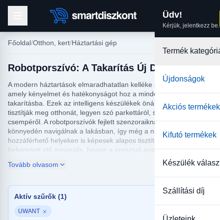
Üdv!
Kérjük, jelentkezz be.
Főoldal
Otthon, kert
Háztartási gép
Termék kategóri
Robotporszívó: A Takarítás Új Dimenziója
Újdonságok
A modern háztartások elmaradhatatlan kelléke a robotporszívó,
amely kényelmet és hatékonyságot hoz a mindennapi
takarításba. Ezek az intelligens készülékek önállóan, alaposan
Akciós termékek
tisztítják meg otthonát, legyen szó parkettáról, szőnyegről vagy
csempéről. A robotporszívók fejlett szenzoraiknak köszönhetően
könnyedén navigálnak a lakásban, így még a nehezen
Kifutó termékek
hozzáférhető helyeken is képesek alapos tisztítást végezni. A
befektetett idő minimális, hiszen a porszívó automatikusan végzi
el a heti takarítás nagy részét, Önnek csak az elindítással és a
Készülék válasz
Tovább olvasom
tartály ürítésével kell foglalkoznia.
A különböző márkák és modellek között a vásárlók az
Szállítási díj
igényeiknek megfelelően válogathatnak, a SmartDiszkont
Aktív szűrők (1)
kínálatában pedig mindenki megtalálhatja a számára ideális
UWANT
robotporszívót. Az okos funkciókkal ellátott készülékek tervezéstől
Üzleteink