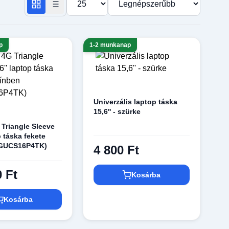
p
1-2 munkanap
Univerzális laptop táska
15,6'' - szürke
Triangle Sleeve
p táska fekete
(GUCS16P4TK)
4 800 Ft
0 Ft
Kosárba
Kosárba