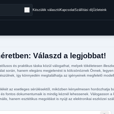
Készülék választó
Kapcsolat
Szállítási díj
Üzleteink
méretben: Válaszd a legjobbat!
ílusos és praktikus táska közül válogathat, melyek tökéletesen illesz
at során, hanem elegáns megjelenést is kölcsönöznek Önnek, legyen sz
észülnek, így könnyedén megtalálhatja az igényeinek megfelelő modellt
ékét az esetleges sérülésektől, miközben kényelmesen hordozhatja bárh
 és fontos dokumentumaik is mindig kéznél lehessenek. Válogasson a k
nális, hanem esztétikus megoldást is nyújt az elektronikai eszközei szál
tegóriában