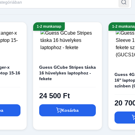
1-2 munkanap
1-2 munkana
ger-x
Guess GCube Stripes táska
ptop 15-16
16 hüvelykes laptophoz -
Guess 4G 
fekete
16'' lapto
színben 
24 500 Ft
20 70
ba
Kosárba