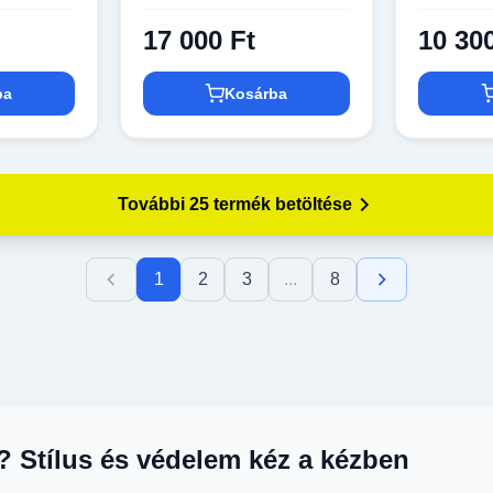
17 000 Ft
10 30
ba
Kosárba
További 25 termék betöltése
1
2
3
...
8
? Stílus és védelem kéz a kézben