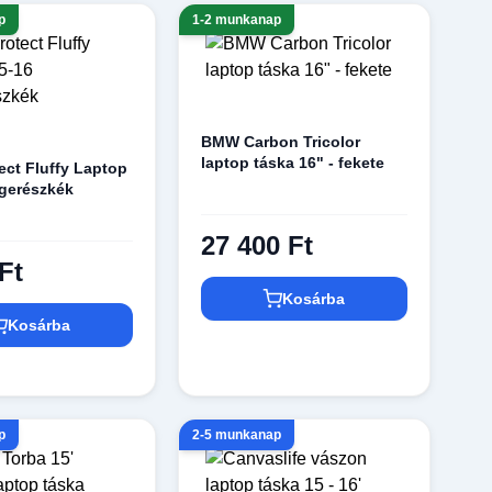
p
1-2 munkanap
BMW Carbon Tricolor
laptop táska 16" - fekete
ect Fluffy Laptop
gerészkék
27 400 Ft
Ft
Kosárba
Kosárba
p
2-5 munkanap