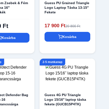
m Zsebek & Fém
Guess PU Grained Triangle
ka 16"
Logo Laptop Táska 13-15"
zkék
Fekete
0 Ft
17 900 Ft
20 800 Ft
Kosárba
Kosárba
p
2-5 munkanap
ect Defender Bag
Guess 4G PU Triangle
-16
Logo 15/16'' laptop táska
rancssárga
fekete (GUCB15P4TK)