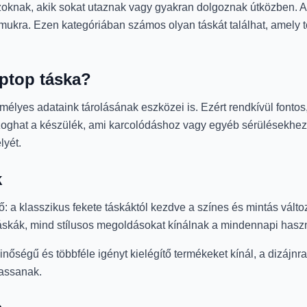
knak, akik sokat utaznak vagy gyakran dolgoznak útközben. A 
ukra. Ezen kategóriában számos olyan táskát találhat, amely tö
aptop táska?
yes adataink tárolásának eszközei is. Ezért rendkívül fonto
oghat a készülék, ami karcolódáshoz vagy egyéb sérülésekhez 
lyét.
k
: a klasszikus fekete táskáktól kezdve a színes és mintás válto
táskák, mind stílusos megoldásokat kínálnak a mindennapi haszn
inőségű és többféle igényt kielégítő termékeket kínál, a dizájnr
hassanak.