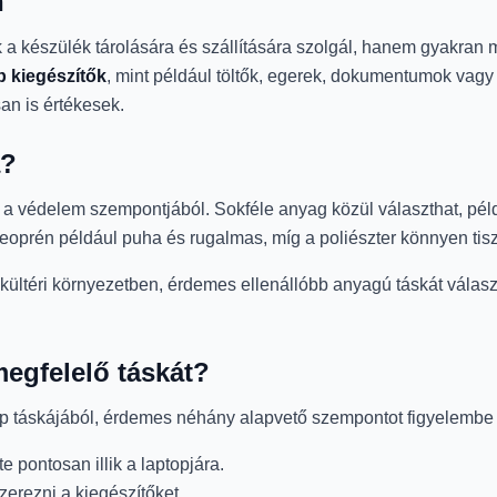
n
 készülék tárolására és szállítására szolgál, hanem gyakran más
p kiegészítők
, mint például töltők, egerek, dokumentumok vag
an is értékesek.
a?
a védelem szempontjából. Sokféle anyag közül választhat, péld
prén például puha és rugalmas, míg a poliészter könnyen tisztí
 kültéri környezetben, érdemes ellenállóbb anyagú táskát válasz
egfelelő táskát?
top táskájából, érdemes néhány alapvető szempontot figyelembe
 pontosan illik a laptopjára.
erezni a kiegészítőket.