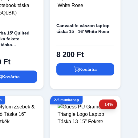
Canvaslife vászon laptop
táska 15 - 16' White Rose
ba 15' Quilted
ka fekete,
 táska
QLBK)
8 200 Ft
0 Ft
Kosárba
Kosárba
p
2-5 munkanap
-14%