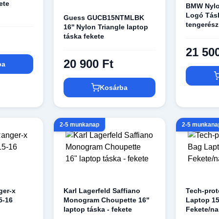
ete
BMW Nylo
Logó Tás
Guess GUCB15NTMLBK
tengerés
16'' Nylon Triangle laptop
táska fekete
21 50
20 900 Ft
ba
Kosárba
2-5 munkanap
2-5 munkana
ger-x
Karl Lagerfeld Saffiano
Tech-prot
5-16
Monogram Choupette 16"
Laptop 15
laptop táska - fekete
Fekete/na