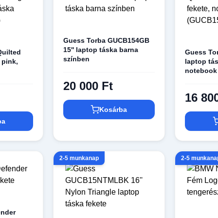
Guess Torba GUCB154GB
15'' laptop táska barna
Quilted
Guess Tor
színben
 pink,
laptop tás
notebook
(GUCB15
20 000 Ft
16 80
Kosárba
ba
2-5 munkanap
2-5 munkana
ender