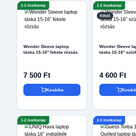
1-2 munkanap
1-2 munkanap
Kifutó
Wonder Sleeve laptop
Wonder Sleeve la
táska 15-16'' fekete rózsás
táska 15-16'' szü
7 500 Ft
4 600 Ft
Kosárba
Kosár
1-2 munkanap
2-5 munkanap