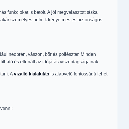
 funkciókat is betölt. A jól megválasztott táska
y akár személyes holmik kényelmes és biztonságos
ául neoprén, vászon, bőr és poliészter. Minden
tható és ellenáll az időjárás viszontagságainak.
tani. A
vízálló kialakítás
is alapvető fontosságú lehet
 venni: