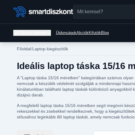
Összes termék
Újdonságok
Akciók
Kifutók
Blog
Főoldal
Laptop kiegészítők
Ideális laptop táska 15/16 
A "Laptop táska 15/16 méretben" kategóriában számos olyan st
nemcsak a készülék védelmét szolgálják a mindennapi használ
kínálatunkban található laptop táskák különböző anyagokból k
dizájnú darab.
A megfelelő laptop táska 15/16 méretben segít megóvni készül
rekeszekkel és zsebekkel rendelkeznek, hogy a kiegészítőitek
stílusához leginkább illő laptop táskát, amely nemcsak funkcio
Keresés ebben a ka