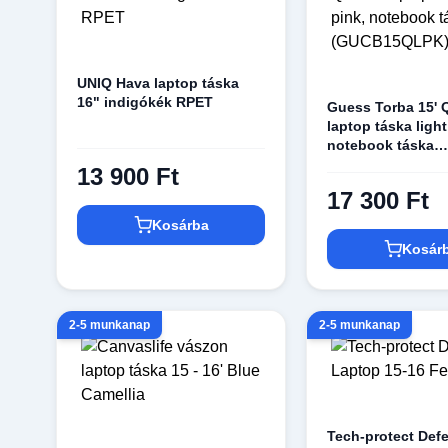
UNIQ Hava laptop táska
16" indigókék RPET
Guess Torba 15' 
laptop táska light
notebook táska
(GUCB15QLPK)
13 900 Ft
17 300 Ft
Kosárba
Kosár
2-5 munkanap
2-5 munkanap
Tech-protect Def