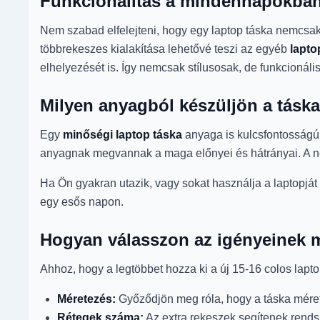
Funkcionalitás a mindennapokba
Nem szabad elfelejteni, hogy egy laptop táska nemcsak a
többrekeszes kialakítása lehetővé teszi az egyéb
lapto
elhelyezését is. Így nemcsak stílusosak, de funkcionális
Milyen anyagból készüljön a tásk
Egy
minőségi laptop táska
anyaga is kulcsfontosságú 
anyagnak megvannak a maga előnyei és hátrányai. A neo
Ha Ön gyakran utazik, vagy sokat használja a laptopját
egy esős napon.
Hogyan válasszon az igényeinek m
Ahhoz, hogy a legtöbbet hozza ki a új 15-16 colos lap
Méretezés:
Győződjön meg róla, hogy a táska mérete
Rétegek száma:
Az extra rekeszek segítenek rendsz