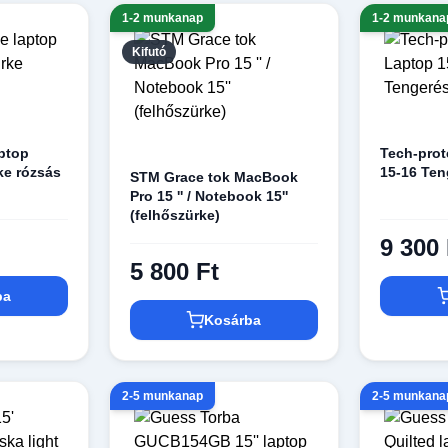
1-2 munkanap
1-2 munkana
Kifutó
ptop
Tech-prot
rke rózsás
15-16 Ten
STM Grace tok MacBook
Pro 15 '' / Notebook 15''
(felhőszürke)
9 300 
5 800 Ft
ba
Kosárba
2-5 munkanap
2-5 munkana