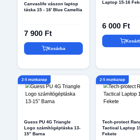
Laptop 15-16 Fek
Canvaslife vászon laptop
táska 15 - 16' Blue Camellia
6 000 Ft
7 900 Ft
Kosár
Kosárba
2-5 munkanap
2-5 munkanap
Guess PU 4G Triangle
Tech-protect Ran
Logo számítógéptáska 13-
Tactical Laptop 1
15" Barna
Fekete