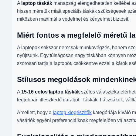
A
laptop táskák
manapság elengedhetetlen kellékei azo
hiszen méretük miatt speciális táskák szükségesek szám
miközben maximális védelmet és kényelmet biztosít.
Miért fontos a megfelelő méretű l
A laptopok sokszor nemcsak munkavégzés, hanem személ
nyújtsunk. Egy túlságosan nagy táskában könnyen moz
szorosan tartja a laptopot, csökkentve ezzel a károk esé
Stílusos megoldások mindenkine
A
15-16 colos laptop táskák
széles választéka elérhető
legjobban illeszkedő darabot. Táskák, hátizsákok, váll
Amellett, hogy a
laptop kiegészítők
kategóriája kiváló m
vásárlók egyéni preferenciáiknak megfelelően választ