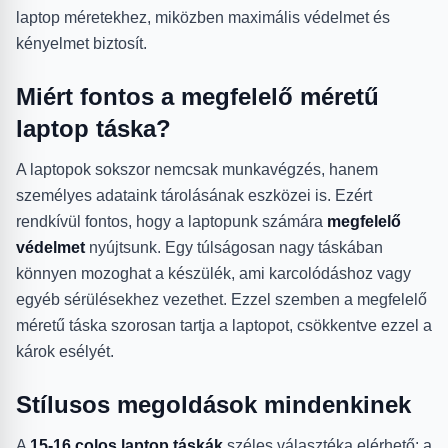
laptop méretekhez, miközben maximális védelmet és
kényelmet biztosít.
Miért fontos a megfelelő méretű
laptop táska?
A laptopok sokszor nemcsak munkavégzés, hanem
személyes adataink tárolásának eszközei is. Ezért
rendkívül fontos, hogy a laptopunk számára
megfelelő
védelmet
nyújtsunk. Egy túlságosan nagy táskában
könnyen mozoghat a készülék, ami karcolódáshoz vagy
egyéb sérülésekhez vezethet. Ezzel szemben a megfelelő
méretű táska szorosan tartja a laptopot, csökkentve ezzel a
károk esélyét.
Stílusos megoldások mindenkinek
A
15-16 colos laptop táskák
széles választéka elérhető: a