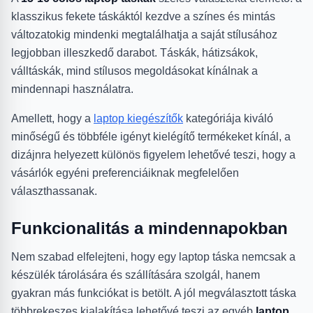
klasszikus fekete táskáktól kezdve a színes és mintás
változatokig mindenki megtalálhatja a saját stílusához
legjobban illeszkedő darabot. Táskák, hátizsákok,
válltáskák, mind stílusos megoldásokat kínálnak a
mindennapi használatra.
Amellett, hogy a
laptop kiegészítők
kategóriája kiváló
minőségű és többféle igényt kielégítő termékeket kínál, a
dizájnra helyezett különös figyelem lehetővé teszi, hogy a
vásárlók egyéni preferenciáiknak megfelelően
választhassanak.
Funkcionalitás a mindennapokban
Nem szabad elfelejteni, hogy egy laptop táska nemcsak a
készülék tárolására és szállítására szolgál, hanem
gyakran más funkciókat is betölt. A jól megválasztott táska
többrekeszes kialakítása lehetővé teszi az egyéb
laptop