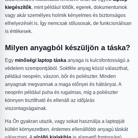
kiegészítők
, mint például töltők, egerek, dokumentumok
vagy akár személyes holmik kényelmes és biztonságos
elhelyezését is. Így nemcsak stílusosak, de funkcionálisan
is értékesek.
Milyen anyagból készüljön a táska?
Egy
minőségi laptop táska
anyaga is kulcsfontosságú a
védelem szempontjából. Sokféle anyag közül választhat,
például neoprén, vászon, bőr és poliészter. Minden
anyagnak megvannak a maga előnyei és hátrányai. A
neoprén például puha és rugalmas, míg a poliészter
könnyen tisztítható és ellenáll az időjárás
viszontagságainak.
Ha Ön gyakran utazik, vagy sokat használja a laptopját
kültéri környezetben, érdemes ellenállóbb anyagú táskát
választani. A
vízálló kialakítás
is alapvető fontosságú