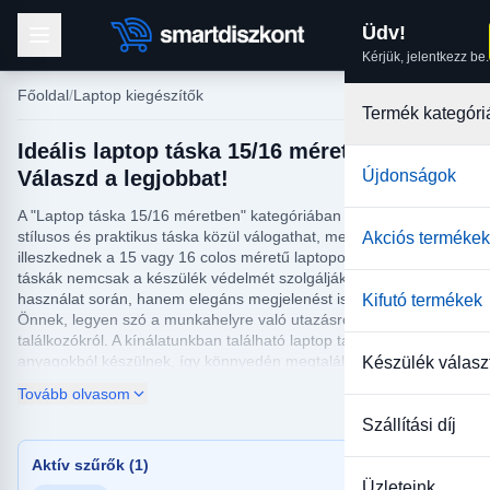
Üdv!
Kérjük, jelentkezz be.
Főoldal
Laptop kiegészítők
Termék kategóri
Ideális laptop táska 15/16 méretben:
Válaszd a legjobbat!
Újdonságok
A "Laptop táska 15/16 méretben" kategóriában számos olyan
stílusos és praktikus táska közül válogathat, melyek tökéletesen
Akciós termékek
illeszkednek a 15 vagy 16 colos méretű laptopokhoz. Ezek a
táskák nemcsak a készülék védelmét szolgálják a mindennapi
használat során, hanem elegáns megjelenést is kölcsönöznek
Kifutó termékek
Önnek, legyen szó a munkahelyre való utazásról vagy üzleti
találkozókról. A kínálatunkban található laptop táskák különböző
anyagokból készülnek, így könnyedén megtalálhatja az
Készülék válasz
igényeinek megfelelő modellt, legyen az vízálló, extra párnázott,
Tovább olvasom
vagy éppen egy kompakt dizájnú darab.
Szállítási díj
A megfelelő laptop táska 15/16 méretben segít megóvni
készülékét az esetleges sérülésektől, miközben kényelmesen
Aktív szűrők (1)
hordozhatja bárhová. A termékeink különféle praktikusan
Üzleteink