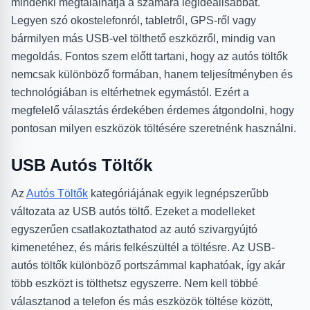
mindenki megtalálhatja a számára legideálisabbat.
Legyen szó okostelefonról, tabletről, GPS-ről vagy
bármilyen más USB-vel tölthető eszközről, mindig van
megoldás. Fontos szem előtt tartani, hogy az autós töltők
nemcsak különböző formában, hanem teljesítményben és
technológiában is eltérhetnek egymástól. Ezért a
megfelelő választás érdekében érdemes átgondolni, hogy
pontosan milyen eszközök töltésére szeretnénk használni.
USB Autós Töltők
Az
Autós Töltők
kategóriájának egyik legnépszerűbb
változata az USB autós töltő. Ezeket a modelleket
egyszerűen csatlakoztathatod az autó szivargyújtó
kimenetéhez, és máris felkészültél a töltésre. Az USB-
autós töltők különböző portszámmal kaphatóak, így akár
több eszközt is tölthetsz egyszerre. Nem kell többé
választanod a telefon és más eszközök töltése között,