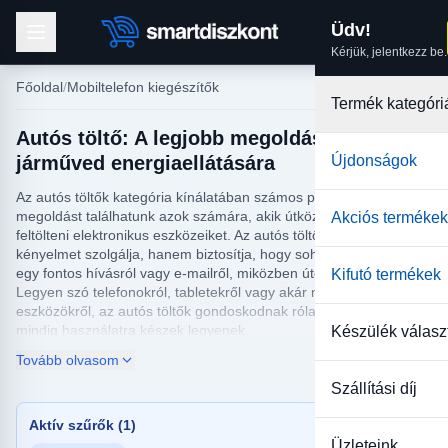
Üdv!
Kérjük, jelentkezz be.
Főoldal
Mobiltelefon kiegészítők
Termék kategóri
Autós töltő: A legjobb megoldás a
járműved energiaellátására
Újdonságok
Az autós töltők kategória kínálatában számos praktikus
megoldást találhatunk azok számára, akik útközben is szeretnék
Akciós termékek
feltölteni elektronikus eszközeiket. Az autós töltő nem csupán a
kényelmet szolgálja, hanem biztosítja, hogy soha ne maradjunk le
egy fontos hívásról vagy e-mailről, miközben úton vagyunk.
Kifutó termékek
Legyen szó telefonokról, tabletekről vagy akár navigációs
eszközökről, az autós töltők gondoskodnak róla, hogy eszközeink
mindig használatra készek legyenek.
Készülék válasz
Tovább olvasom
A megfelelő autós töltő kiválasztásánál érdemes figyelembe venni
a töltési sebességet, a csatlakozók típusát, illetve a beépített
Szállítási díj
biztonsági funkciókat, mint például a túlfeszültség-védelem.
Manapság már elérhetőek többportos autós töltők is, amelyek
Aktív szűrők (1)
egyszerre több eszköz töltését is lehetővé teszik. Az ilyen
Üzleteink