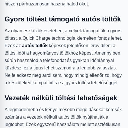
hiszen párhuzamosan használhatod őket.
Gyors töltést támogató autós töltők
Az olyan eszközök esetében, amelyek támogatják a gyors
töltést, a Quick Charge technológia kiemelten fontos lehet.
Ezek az
autós töltők
képesek jelentősen lerövidíteni a
töltési időt a hagyományos töltőkhöz képest. Amennyiben
sűrűn használod a telefonodat és gyakran időhiánnyal
küzdesz, ez a típus lehet számodra a legjobb választás.
Ne feledkezz meg arról sem, hogy mindig ellenőrizd, hogy
a készüléked kompatibilis-e a gyors töltési lehetőséggel.
Vezeték nélküli töltési lehetőségek
A legmodernebb és kényelmesebb megoldásokat keresők
számára a vezeték nélküli autós töltők nyújthatják a
legtöbbet. Ezek egyszerű használata mellett esztétikusan